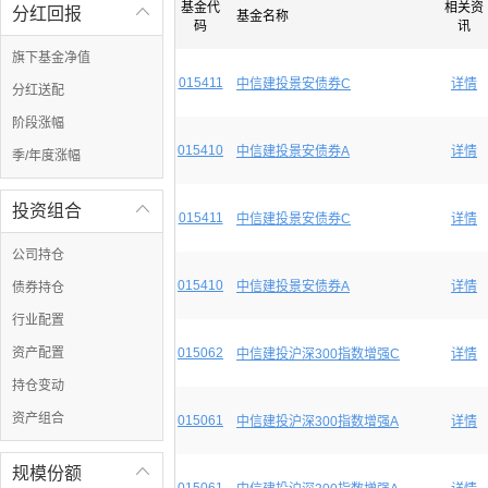
基金代
相关资
分红回报

基金名称
码
讯
旗下基金净值
015411
中信建投景安债券C
详情
分红送配
阶段涨幅
015410
中信建投景安债券A
详情
季/年度涨幅
投资组合

015411
中信建投景安债券C
详情
公司持仓
015410
中信建投景安债券A
详情
债券持仓
行业配置
资产配置
015062
中信建投沪深300指数增强C
详情
持仓变动
资产组合
015061
中信建投沪深300指数增强A
详情
规模份额
