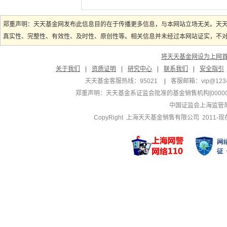
郑重声明：天天基金网发布此信息目的在于传播更多信息，与本网站立场无关。天
真实性、完整性、有效性、及时性、原创性等。相关信息并未经过本网站证实，不对您
将天天基金网设为上网
关于我们
|
资质证明
|
研究中心
|
联系我们
|
安全指引
天天基金客服热线：95021
|
客服邮箱：
vip@123
郑重声明：
天天基金系证监会批准的基金销售机构[000000
中国证监会上海监管
CopyRight 上海天天基金销售有限公司 2011-现在