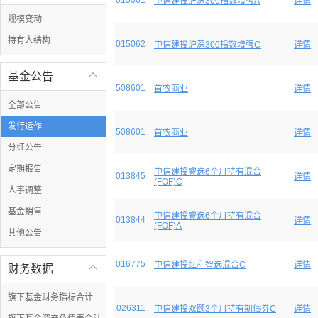
015061
中信建投沪深300指数增强A
详情
规模变动
持有人结构
015062
中信建投沪深300指数增强C
详情
基金公告

508601
首农商业
详情
全部公告
发行运作
508601
首农商业
详情
分红公告
定期报告
中信建投睿选6个月持有混合
013845
详情
(FOF)C
人事调整
基金销售
中信建投睿选6个月持有混合
013844
详情
(FOF)A
其他公告
016775
中信建投红利智选混合C
详情
财务数据

旗下基金财务指标合计
026311
中信建投双颐3个月持有期债券C
详情