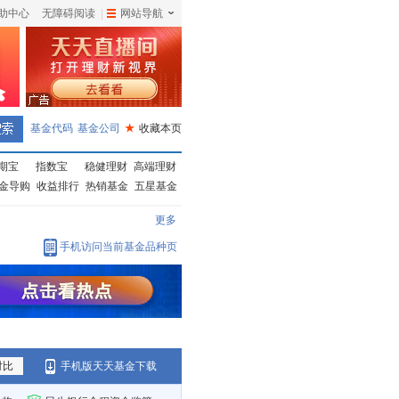
助中心
无障碍阅读
|
网站导航
|
基金代码
基金公司
★
收藏本页
期宝
指数宝
稳健理财
高端理财
金导购
收益排行
热销基金
五星基金
更多
手机访问当前基金品种页
对比
手机版天天基金下载