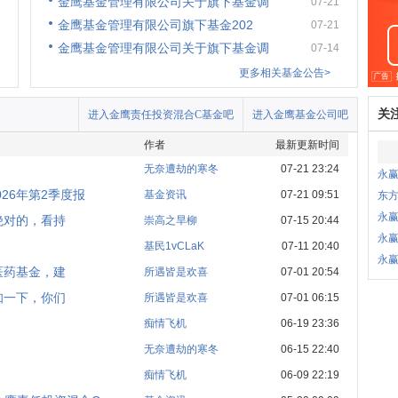
金鹰基金管理有限公司关于旗下基金调
07-21
金鹰基金管理有限公司旗下基金202
07-21
金鹰基金管理有限公司关于旗下基金调
07-14
更多相关基金公告>
关
进入金鹰责任投资混合C基金吧
进入金鹰基金公司吧
作者
最新更新时间
无奈遭劫的寒冬
07-21 23:24
永
26年第2季度报
基金资讯
07-21 09:51
东
永
绝对的，看持
崇高之旱柳
07-15 20:44
永
基民1vCLaK
07-11 20:40
永
医药基金，建
所遇皆是欢喜
07-01 20:54
知一下，你们
所遇皆是欢喜
07-01 06:15
痴情飞机
06-19 23:36
无奈遭劫的寒冬
06-15 22:40
痴情飞机
06-09 22:19