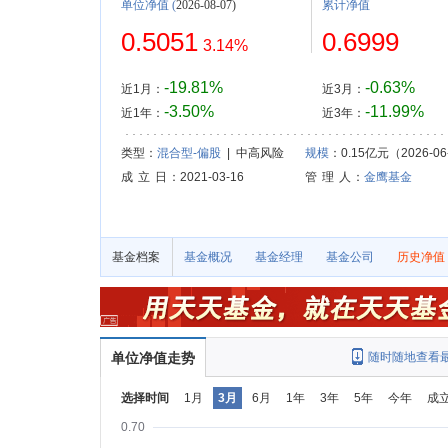
单位净值
(
2026-08-07)
累计净值
0.5051
0.6999
3.14%
-19.81%
-0.63%
近1月：
近3月：
-3.50%
-11.99%
近1年：
近3年：
类型：
混合型-偏股
| 中高风险
规模
：0.15亿元（2026-06
成 立 日
：2021-03-16
管 理 人
：
金鹰基金
基金档案
基金概况
基金经理
基金公司
历史净值
单位净值走势
随时随地查看
选择时间
1月
3月
6月
1年
3年
5年
今年
成
0.70