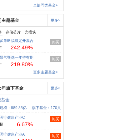
全部同类基金>
门主题基金
更多>
件
存储芯片
光模块
多策略福鑫定开混合
购买
242.49%
年
景气甄选一年持有期
购买
219.80%
年
更多主题基金>
公司旗下基金
更多>
鹰基金
规模：889.85亿
旗下基金：170只
医疗健康产业C
购买
6.67%
幅
医疗健康产业A
购买