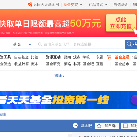
返回天天基金网
|
基金交易
|
产品导购
|
自选基金
|
帮
基 金
请输入基金代码、名称或简拼
资工具
自选基金
比较
资讯互动
要闻
观点
学校
专题
基金交易
活
金筛选
收益计算
账本
基金研究
策略
私募
基金吧
直播
基金超市
基
深证
：
策略
基金吧
加自选
加