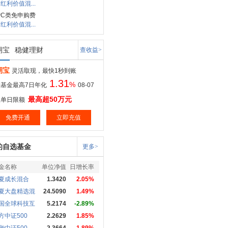
红利价值混...
C类免申购费
红利价值混...
期宝
稳健理财
查收益>
期宝
灵活取现，最快1秒到账
1.31
%
基金最高7日年化
08-07
最高超50万元
取单日限额
免费开通
立即充值
的自选基金
更多>
金名称
单位净值
日增长率
夏成长混合
1.3420
2.05%
夏大盘精选混
24.5090
1.49%
国全球科技互
5.2174
-2.89%
方中证500
2.2629
1.85%