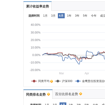
累计收益率走势
选择时间
1月
3月
6月
1年
3年
5年
今年
成
40.00%
30.00%
20.00%
10.00%
0.00%
-10.00%
-20.00%
Mar
Apr
同类平均    
沪深300
金鹰责任投资混合
百分比排名走势
同类排名走势