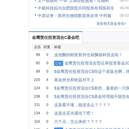
又一创新药“一哥”上调营收预测！生物科
08-07
中赋科技拟与合肥国投共同投资布局医药生
08-06
中原证券：医药生物指数迎来反弹 中药板
08-02
更多相关基金资讯>
金鹰责任投资混合C基金吧
点击
回复
标题
这他酿的刚更新持仓就飘移科技去啦！
98
0
金鹰责任投资混合型证券投资基金20
92
0
公告
$金鹰责任投资混合C$你这个老鼠仓啊，
89
0
基金持仓和收益对不上
220
4
$金鹰责任投资混合C$差劲，最差的一只
124
0
$金鹰责任投资混合C$基金经理能不能告
238
0
这真看不懂，能进去么？？？？
211
0
这是去买光通信了吧！
134
0
六个点，怎么来的？？？？
116
0