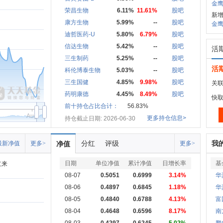
金鹰
荣昌生物
6.11%
11.61%
股吧
新增
康方生物
5.99%
--
股吧
金鹰
迪哲医药-U
5.80%
6.79%
股吧
信达生物
5.42%
--
股吧
活
三生制药
5.25%
--
股吧
活
科伦博泰生物
5.03%
--
股吧
三生国健
4.85%
9.98%
股吧
关联
药明康德
4.45%
8.49%
股吧
快
前十持仓占比合计：
56.83%
Aug
更多持仓信息>
持仓截止日期: 2026-06-30
分红
评级
我
最新净值
更多>
净值
更多>
日期
单位净值
累计净值
日增长率
基
立来
08-07
0.5051
0.6999
3.14%
华
08-06
0.4897
0.6845
1.18%
华
08-05
0.4840
0.6788
4.13%
富
08-04
0.4648
0.6596
8.17%
南