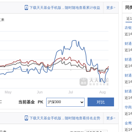
同
下载天天基金手机版，随时随地查看累计收益
更多>
近
立来
农银
近1
财通
近1
财通
近1
财通
近1
财通
May
Jun
Jul
Aug
近1
当前基金
PK
对比
C
华商
近1
下载天天基金手机版，随时随地查看排名走势
更多>
金鹰
近1