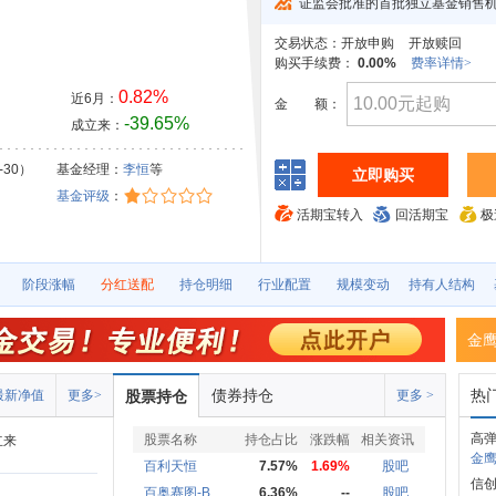
证监会批准的首批独立基金销售
交易状态：
开放申购
开放赎回
购买手续费：
0.00%
费率详情>
0.82%
近6月：
金
额：
-39.65%
成立来：
-30）
基金经理：
李恒
等
立即购买
基金评级
：
活期宝转入
回活期宝
极
阶段涨幅
分红送配
持仓明细
行业配置
规模变动
持有人结构
金
债券持仓
热
最新净值
更多>
股票持仓
更多 >
高
股票名称
持仓占比
涨跌幅
相关资讯
立来
金鹰
百利天恒
7.57%
1.69%
股吧
信创
百奥赛图-B
6.36%
--
股吧