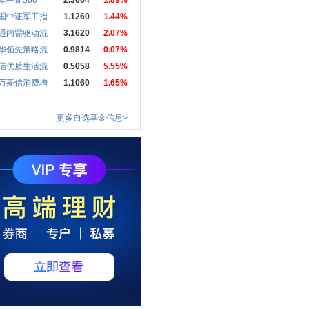
华中证500
2.3664
1.89%
国中证军工指
1.1260
1.44%
通内需驱动混
3.1620
2.07%
华领先策略混
0.9814
0.07%
信优质生活混
0.5058
5.55%
万菱信消费增
1.1060
1.65%
更多自选基金信息>