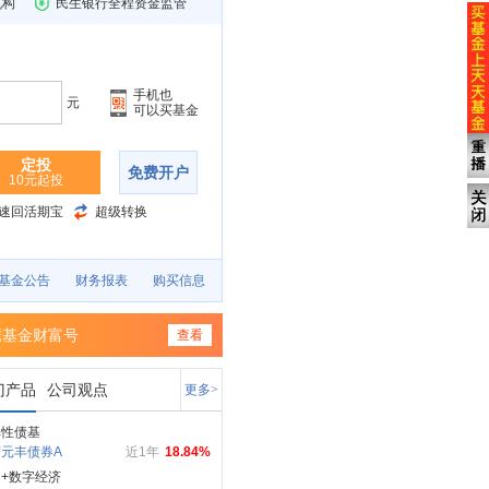
机构
民生银行全程资金监管
手机也
元
可以买基金
定投
免费开户
10元起投
速回活期宝
超级转换
基金公告
财务报表
购买信息
鹰基金财富号
查看
门产品
公司观点
更多>
弹性债基
元丰债券A
近1年
18.84%
+数字经济