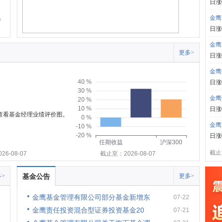
日涨
金鹰
日涨
金鹰
更多>
日涨
金鹰
40 %
日涨
30 %
金鹰
20 %
10 %
日涨
可查看基金经理业绩评价图。
0 %
金鹰
-10 %
-20 %
日涨
任期收益
沪深300
截止:
6-08-07
截止至：2026-08-07
>
基金公告
更多>
金鹰基金管理有限公司部分基金新增东
07-22
金鹰责任投资混合型证券投资基金20
07-21