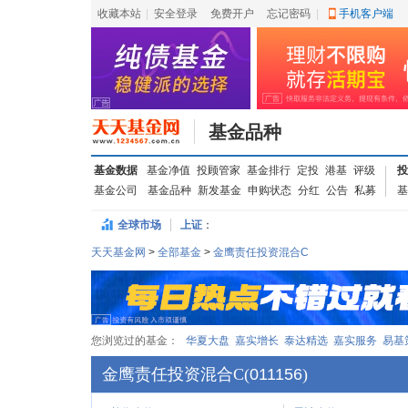
收藏本站
|
安全登录
|
免费开户
忘记密码
|
手机客户端
基金品种
基金数据
基金净值
投顾管家
基金排行
定投
港基
评级
投
基金公司
基金品种
新发基金
申购状态
分红
公告
私募
基
全球市场
上证
：
天天基金网
>
全部基金
>
金鹰责任投资混合C
您浏览过的基金：
华夏大盘
嘉实增长
泰达精选
嘉实服务
易基
金鹰责任投资混合C
(
011156
)