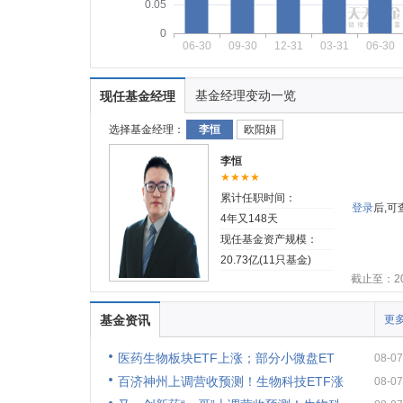
0.05
0
06-30
09-30
12-31
03-31
06-30
基金经理变动一览
现任基金经理
选择基金经理：
李恒
欧阳娟
李恒
★★★★
累计任职时间：
登录
后,
4年又148天
现任基金资产规模：
20.73亿(11只基金)
截止至：202
基金资讯
更多
医药生物板块ETF上涨；部分小微盘ET
08-07
百济神州上调营收预测！生物科技ETF涨
08-07