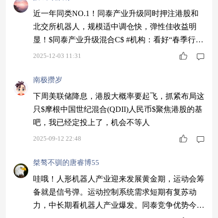
近一年同类NO.1！同泰产业升级同时押注港股和
北交所机器人，规模适中调仓快，弹性佳收益明
显！$同泰产业升级混合C$ #机构：看好“春季行
情”提前开启#
2025-12-03 11:31
南极攒岁
下周美联储降息，港股大概率要起飞，抓紧布局这
只$摩根中国世纪混合(QDII)人民币$聚焦港股的基
吧，我已经定投上了，机会不等人
2025-09-12 22:48
桀骜不驯的唐睿博55
哇哦！人形机器人产业迎来发展黄金期，运动会筹
备就是信号弹。运动控制系统需求短期有复苏动
力，中长期看机器人产业爆发。同泰竞争优势今日