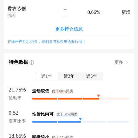
香农芯创
--
0.66%
新增
--
电子
更多持仓信息
在线开户万2.5佣金，即刻参与基金重仓股行情！
特色数据
更多
近1年
近3年
近5年
21.75%
波动较低
优于68%同类
波动率
0.52
性价比尚可
优于50%同类
夏普比率
18.65%
回撤较小
优于72%同类