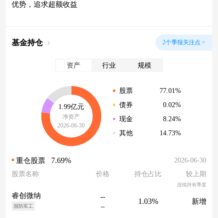
优势，追求超额收益
基金持仓
2个季报关注点 >
资产
行业
规模
77.01%
股票
0.02%
债券
1.99亿元
净资产
8.24%
现金
2026-06-30
14.73%
其他
7.69%
2026-06-30
重仓股票
股票名称
价格
持仓占比
较上期
连续持有季度
睿创微纳
--
1.03%
新增
--
国防军工