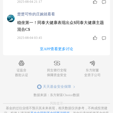
强势上涨5.27%，作为小而美的人形机器人主题基
2025-08-04 21:17
金，弹性超足还能紧跟趋势。咱投资者别观望，抓
住机会投资，一起实现财富增值！$同泰竞争优势
楚楚可怜的庄婉就看看
混合C$
稳坐第一！同泰大健康表现出众$同泰大健康主题
混合C$
2025-08-04 03:45
至APP查看更多讨论
天天基金安全保障
数据来源：东方财富Choice数据
风险提示
基金的过往业绩不预示其未来表现，相关数据仅供参考，不构成投资建