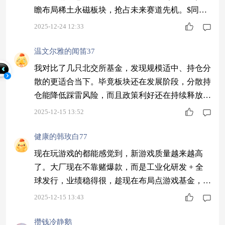
瞻布局稀土永磁板块，抢占未来赛道先机。$同泰
慧盈混合C$ #2025年 你的投资战绩如何？#
2025-12-24 12:33
温文尔雅的闻笛37
我对比了几只北交所基金，发现规模适中、持仓分
散的更适合当下。毕竟板块还在发展阶段，分散持
仓能降低踩雷风险，而且政策利好还在持续释放，
不用急着赚快钱。$同泰远见混合C$ #2025即将收
2025-12-15 13:52
官 明年怎么投？#
健康的韩玫白77
现在玩游戏的都能感觉到，新游戏质量越来越高
了。大厂现在不靠赌爆款，而是工业化研发 + 全
球发行，业绩稳得很，趁现在布局点游戏基金，错
不了。$同泰慧利混合C$ #国际银价涨疯了！现在
2025-12-15 13:43
上车还来得及吗？#
攒钱冷静鹅