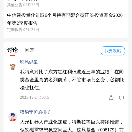
其他公告 07月22日
中信建投量化进取6个月持有期混合型证券投资基金2026
年第2季度报告
定期报告 07月21日
讨论
问答
我要发帖
晚风识星
我特意对比了东方红红利低波近三年的业绩，在同
类基金里真的名列前茅，不管市场怎么变，它都能
稳稳扛住。
2025-12-24 15:15
猎豹守护的椰子
人形机器人产业化加速，特斯拉等巨头持续推进，
钕铁硼需求想象空间巨大。这只基金（008179）前