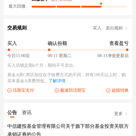
最大回撤
交易规则
买入、卖出规则
买入
确认份额
查看盈亏
今日15:00后
08-11 星期二
08-11净值更新后
买入后锁定期6个月，期间不可卖出。
基金A类C类区别仅在于收费方式的不同，持有180天以上时，购
买本基金A类费用低。
了解详情
活期宝支付
极速回活期宝
超级转换
公告
资讯
更多
中信建投基金管理有限公司关于旗下部分基金投资关联方
承销证券的公告