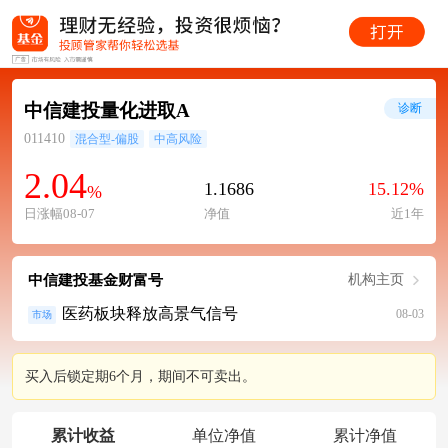
中信建投量化进取A
诊断
011410
混合型-偏股
中高风险
2.04
1.1686
15.12%
%
日涨幅08-07
净值
近1年
中信建投基金财富号
机构主页
医药板块释放高景气信号
08-03
市场
买入后锁定期6个月，期间不可卖出。
累计收益
单位净值
累计净值