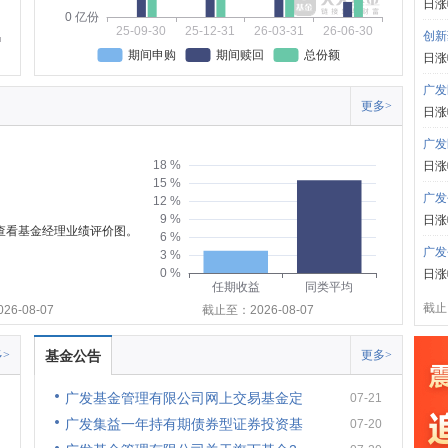
日涨
0 亿份
25-09-30
25-12-31
26-03-31
26-06-30
创新
期间申购
期间赎回
总份额
日涨
广发
更多>
日涨
广发
18 %
日涨
15 %
广发
12 %
9 %
日涨
可查看基金经理业绩评价图。
6 %
广发
3 %
0 %
日涨
任期收益
同类平均
截止:
6-08-07
截止至：2026-08-07
>
基金公告
更多>
广发基金管理有限公司网上交易基金定
07-21
广发集益一年持有期债券型证券投资基
07-20