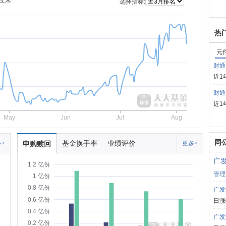
立来
选择指标:
热
元
财通
近1
财通
近1
May
Jun
Jul
Aug
同
基金换手率
业绩评价
>
申购赎回
更多>
广
1.2 亿份
管理
1 亿份
0.8 亿份
广发
0.6 亿份
日涨
0.4 亿份
广发
0.2 亿份