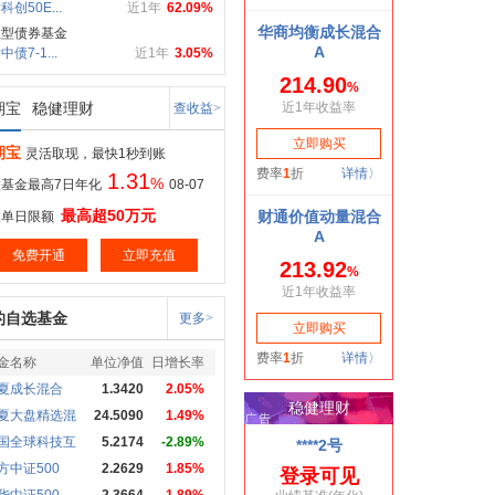
科创50E...
近1年
62.09%
数型债券基金
债7-1...
近1年
3.05%
期宝
稳健理财
查收益>
期宝
灵活取现，最快1秒到账
1.31
%
基金最高7日年化
08-07
最高超50万元
取单日限额
免费开通
立即充值
的自选基金
更多>
金名称
单位净值
日增长率
夏成长混合
1.3420
2.05%
夏大盘精选混
24.5090
1.49%
国全球科技互
5.2174
-2.89%
方中证500
2.2629
1.85%