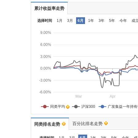
累计收益率走势
选择时间
1月
3月
6月
1年
3年
5年
今年
成
9.00%
6.00%
3.00%
0.00%
-3.00%
-6.00%
Mar
Apr
同类平均    
沪深300
广发集益一年持有
百分比排名走势
同类排名走势