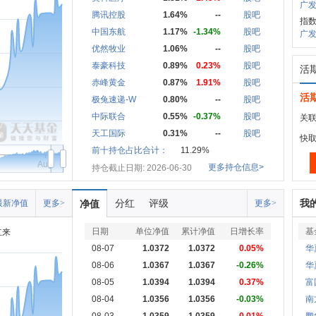
广发
腾讯控股
1.64%
--
股吧
指
中国东航
1.17%
-1.34%
股吧
广发中
优然牧业
1.06%
--
股吧
泰豪科技
0.89%
0.23%
股吧
活
赤峰黄金
0.87%
1.91%
股吧
活
极兔速递-W
0.80%
--
股吧
中际联合
0.55%
-0.37%
股吧
关联
天工国际
0.31%
--
股吧
快
前十持仓占比合计：
11.29%
Aug
更多持仓信息>
持仓截止日期: 2026-06-30
分红
评级
我
最新净值
更多>
净值
更多>
日期
单位净值
累计净值
日增长率
基
立来
08-07
1.0372
1.0372
0.05%
华
08-06
1.0367
1.0367
-0.26%
华
08-05
1.0394
1.0394
0.37%
富
08-04
1.0356
1.0356
-0.03%
南