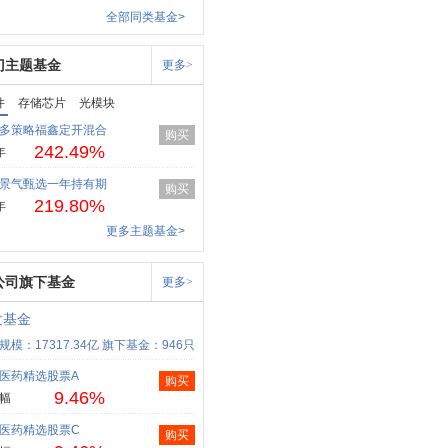
全部同类基金>
门主题基金
更多>
件
存储芯片
光模块
多策略福鑫定开混合
购买
242.49%
年
景气甄选一年持有期
购买
219.80%
年
更多主题基金>
公司旗下基金
更多>
发基金
规模：17317.34亿
旗下基金：946只
医药精选股票A
购买
9.46%
幅
医药精选股票C
购买