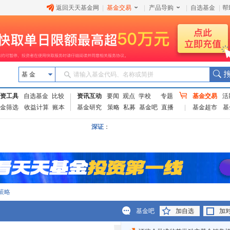
返回天天基金网
|
基金交易
|
产品导购
|
自选基金
|
帮
基 金
请输入基金代码、名称或简拼
资工具
自选基金
比较
资讯互动
要闻
观点
学校
专题
基金交易
活
金筛选
收益计算
账本
基金研究
策略
私募
基金吧
直播
基金超市
基
深证
：
策略
基金吧
加自选
加