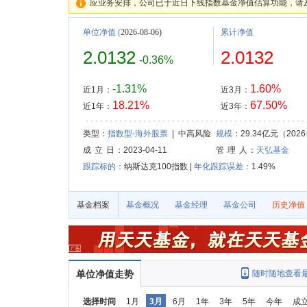
应业务安排，公司已于近日下线指数基金净值估算功能，请
单位净值
(
2026-08-06)
累计净值
2.0132
2.0132
-0.36%
-1.31%
1.60%
近1月：
近3月：
18.21%
67.50%
近1年：
近3年：
类型：
指数型-海外股票
| 中高风险
规模
：29.34亿元（2026-
成 立 日
：2023-04-11
管 理 人
：
天弘基金
跟踪标的：
纳斯达克100指数 |
年化跟踪误差：
1.49%
基金档案
基金概况
基金经理
基金公司
历史净值
单位净值走势
随时随地查看
选择时间
1月
3月
6月
1年
3年
5年
今年
成