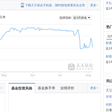
天弘
下载天天基金手机版，随时随地查看排名走势
更多>
近1
立来
选择指标:
热
元
财通
近1
财通
近1
May
Jun
Jul
Aug
同
基金换手率
业绩评价
>
基金投资风格
更多>
天
管理
创新
日涨