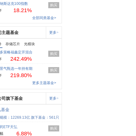
纳斯达克100指数
购买
18.21%
年
全部同类基金>
门主题基金
更多>
件
存储芯片
光模块
多策略福鑫定开混合
购买
242.49%
年
景气甄选一年持有期
购买
219.80%
年
更多主题基金>
公司旗下基金
更多>
弘基金
规模：12269.13亿
旗下基金：561只
药ETF天弘
购买
6.88%
幅