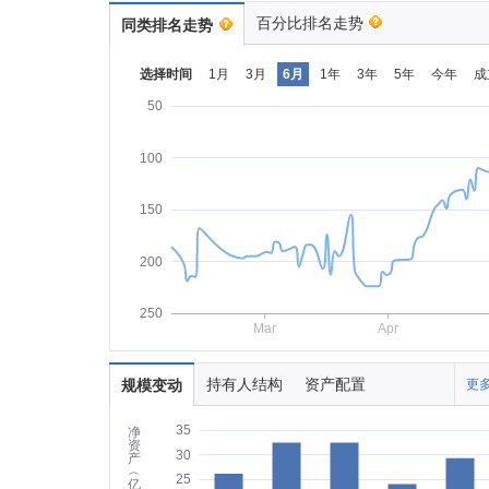
百分比排名走势
同类排名走势
选择时间
1月
3月
6月
1年
3年
5年
今年
成
50
100
150
200
250
Mar
Apr
持有人结构
资产配置
规模变动
更多
35
净
资
30
产
︵
25
亿