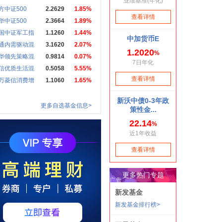
方中证500
2.2629
1.85%
华中证500
2.3664
1.89%
国中证军工指
1.1260
1.44%
通内需驱动混
3.1620
2.07%
华领先策略混
0.9814
0.07%
信优质生活混
0.5058
5.55%
万菱信消费增
1.1060
1.65%
更多自选基金信息>