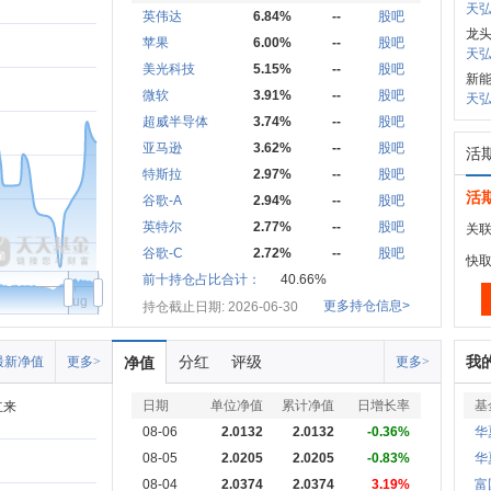
天弘
英伟达
6.84%
--
股吧
龙
苹果
6.00%
--
股吧
天弘沪
美光科技
5.15%
--
股吧
新
微软
3.91%
--
股吧
天弘
超威半导体
3.74%
--
股吧
亚马逊
3.62%
--
股吧
活
特斯拉
2.97%
--
股吧
活
谷歌-A
2.94%
--
股吧
英特尔
2.77%
--
股吧
关联
谷歌-C
2.72%
--
股吧
快
前十持仓占比合计：
40.66%
Aug
更多持仓信息>
持仓截止日期: 2026-06-30
分红
评级
我
最新净值
更多>
净值
更多>
日期
单位净值
累计净值
日增长率
基
立来
08-06
2.0132
2.0132
-0.36%
华
08-05
2.0205
2.0205
-0.83%
华
08-04
2.0374
2.0374
3.19%
富