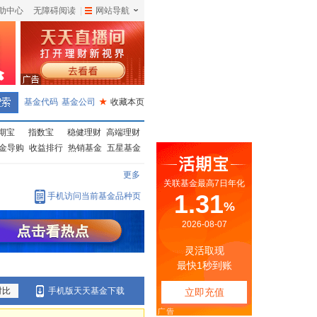
助中心
无障碍阅读
|
网站导航
|
基金代码
基金公司
★
收藏本页
期宝
指数宝
稳健理财
高端理财
金导购
收益排行
热销基金
五星基金
更多
手机访问当前基金品种页
对比
手机版天天基金下载