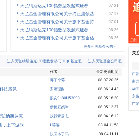
天弘纳斯达克100指数型发起式证券
07-21
天弘基金管理有限公司关于终止浦领基
07-17
天弘基金管理有限公司关于旗下基金持
07-01
天弘纳斯达克100指数型发起式证券
06-26
天弘基金管理有限公司关于旗下基金估
06-26
更多相关基金公告>
关
进入天弘纳斯达克100指数发起(QDII)C基金吧
进入天弘基金公司吧
作者
最新更新时间
广发
蒋了个蒋
08-07 20:26
南方
：科技股风
华
安娜理财
08-06 14:43
永
股友9a80U53098
08-05 18:20
广发
伊糖豆妈咪
08-05 12:37
天弘纳斯达克
扶我青云志
08-04 16:12
线，上下游联
L嘻嘻
08-04 11:58
快回本了吗
08-04 11:11