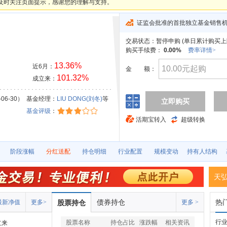
及时关注页面提示，感谢您的理解与支持。
证监会批准的首批独立基金销售
交易状态：
暂停申购 (
单日累计购买上限
购买手续费：
0.00%
费率详情>
13.36%
近6月：
金
额：
101.32%
成立来：
06-30）
基金经理：
LIU DONG(刘冬)
等
立即购买
基金评级
：
活期宝转入
超级转换
阶段涨幅
分红送配
持仓明细
行业配置
规模变动
持有人结构
天
债券持仓
热
最新净值
更多>
股票持仓
更多 >
行
股票名称
持仓占比
涨跌幅
相关资讯
立来