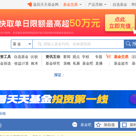
返回天天基金网
|
基金交易
|
产品导购
|
自选基金
|
帮
基 金
请输入基金代码、名称或简拼
资工具
自选基金
比较
资讯互动
要闻
观点
学校
专题
基金交易
活
金筛选
收益计算
账本
基金研究
策略
私募
基金吧
直播
基金超市
基
深证
：
策略
)
基金吧
加自选
加