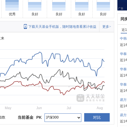
优秀
良好
良好
良好
良好
同
下载天天基金手机版，随时随地查看累计收益
更多>
近
立来
中韩
近1
华泰
近1
华泰
近1
华泰
近1
易方
近1
May
Jun
Jul
Aug
易方
当前基金
PK
对比
指数
近1