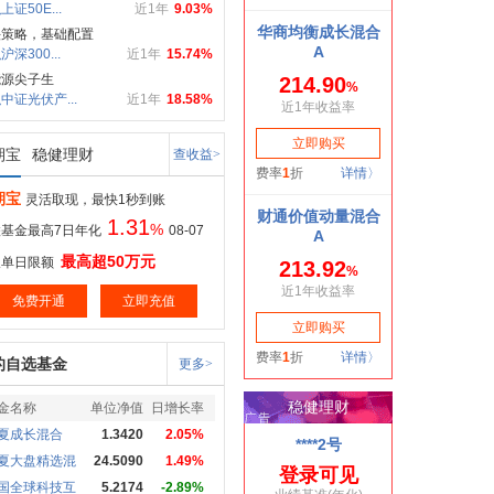
上证50E...
近1年
9.03%
头策略，基础配置
深300...
近1年
15.74%
能源尖子生
中证光伏产...
近1年
18.58%
期宝
稳健理财
查收益>
期宝
灵活取现，最快1秒到账
1.31
%
基金最高7日年化
08-07
最高超50万元
取单日限额
免费开通
立即充值
的自选基金
更多>
金名称
单位净值
日增长率
夏成长混合
1.3420
2.05%
夏大盘精选混
24.5090
1.49%
国全球科技互
5.2174
-2.89%