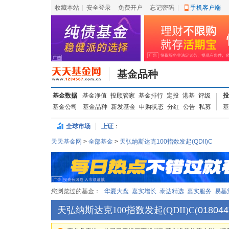
收藏本站
|
安全登录
|
免费开户
忘记密码
|
手机客户端
基金品种
基金数据
基金净值
投顾管家
基金排行
定投
港基
评级
投
基金公司
基金品种
新发基金
申购状态
分红
公告
私募
基
全球市场
上证
：
天天基金网
>
全部基金
>
天弘纳斯达克100指数发起(QDII)C
您浏览过的基金：
华夏大盘
嘉实增长
泰达精选
嘉实服务
易基
天弘纳斯达克100指数发起(QDII)C
(
018044