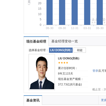
元
20
︶
15
10
5
0
06-30
09-30
12-31
03-31
06-30
基金经理变动一览
现任基金经理
选择基金经理：
LIU DONG(刘冬)
胡超
LIU DONG(刘冬)
★★★★
累计任职时间：
登录
后,
8年又115天
现任基金资产规模：
372.73亿(8只基金)
截止至：202
基金资讯
更多