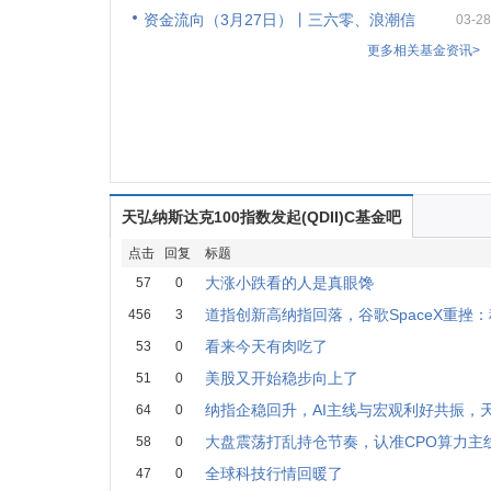
资金流向（3月27日）丨三六零、浪潮信
03-28
更多相关基金资讯>
天弘纳斯达克100指数发起(QDII)C基金吧
点击
回复
标题
大涨小跌看的人是真眼馋
57
0
道指创新高纳指回落，谷歌SpaceX重挫
456
3
看来今天有肉吃了
53
0
美股又开始稳步向上了
51
0
纳指企稳回升，AI主线与宏观利好共振，
64
0
大盘震荡打乱持仓节奏，认准CPO算力主
58
0
全球科技行情回暖了
47
0