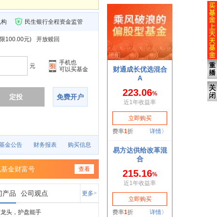
机构
民生银行全程资金监管
100.00元
)
开放赎回
手机也
元
可以买基金
定投
免费开户
基金公告
财务报表
购买信息
弘基金财富号
查看
门产品
公司观点
更多>
业龙头，护盘能手