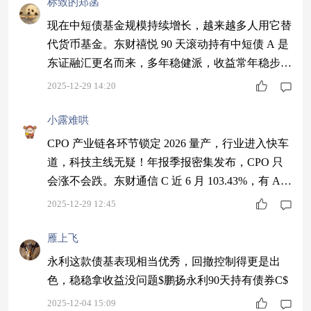
标致的郑菡
现在中短债基金规模持续增长，越来越多人用它替
代货币基金。东财禧悦 90 天滚动持有中短债 A 是
东证融汇更名而来，多年稳健派，收益常年稳步向
上，堪比大号余额宝，换了东财平台策略依旧，适
2025-12-29 14:20
合作为债基底仓。$东财禧悦90天滚动持有中短债
A$
小露难哄
CPO 产业链各环节锁定 2026 量产，行业进入快车
道，科技主线无疑！年报季报密集发布，CPO 只
会涨不会跌。东财通信 C 近 6 月 103.43%，有 AI
应用的通信技术基金，纯硬件时代过去，永赢中航
2025-12-29 12:45
调仓伤钱，这比主动基金 30% 上限香太多。 $东
财通信C$
雁上飞
永利这款债基表现相当优秀，回撤控制得更是出
色，稳稳拿收益没问题$鹏扬永利90天持有债券C$
2025-12-04 15:09