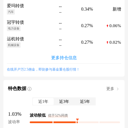
爱玛转债
--
0.34%
新增
--
汽车
冠宇转债
--
0.27%
0.06%
--
电力设备
运机转债
--
0.27%
0.02%
--
机械设备
更多持仓信息
在线开户万2.5佣金，即刻参与基金重仓股行情！
特色数据
更多
近1年
近3年
近5年
1.03%
波动较低
优于52%同类
波动率