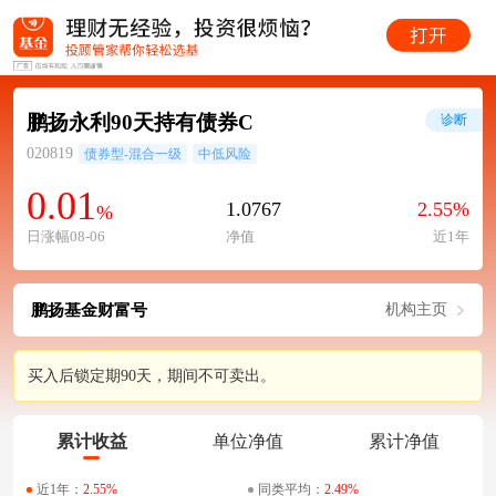
鹏扬永利90天持有债券C
诊断
020819
债券型-混合一级
中低风险
0.01
1.0767
2.55%
%
日涨幅08-06
净值
近1年
鹏扬基金财富号
机构主页
买入后锁定期90天，期间不可卖出。
累计收益
单位净值
累计净值
近1年：
2.55%
同类平均：
2.49%