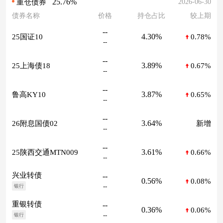
25.76%
2026-06-30
重仓债券
债券名称
价格
持仓占比
较上期
--
4.30%
25国证10
0.78%
--
--
3.89%
25上海债18
0.67%
--
--
3.87%
鲁高KY10
0.65%
--
--
3.64%
26附息国债02
新增
--
--
3.61%
25陕西交通MTN009
0.66%
--
兴业转债
--
0.56%
0.08%
--
银行
重银转债
--
0.36%
0.06%
--
银行