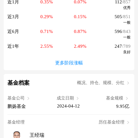
近1月
0.35%
0.07%
112
/857
优秀
近3月
0.29%
0.15%
505
/851
一般
近6月
0.71%
0.87%
596
/843
一般
近1年
2.55%
2.49%
247
/789
良好
更多阶段涨幅
基金档案
概况、持仓、规模、分红
基金公司
成立日期
基金规模
2024-04-12
鹏扬基金
9.95亿
基金经理
历任基金经理
王经瑞