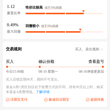
1.12
性价比较高
优于74%同类
夏普比率
0.49%
回撤较小
优于70%同类
最大回撤
交易规则
买入、卖出规则
买入
确认份额
查看盈亏
今日15:00前
08-10 星期一
08-10净值更新后
买入后锁定期90天，期间不可卖出。
基金A类C类区别仅在于收费方式的不同，持有90天以上时，购买
本基金A类费用低。
了解详情
活期宝支付
极速回活期宝
超级转换