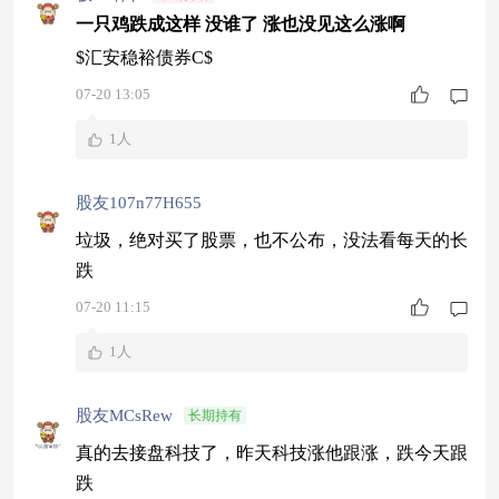
一只鸡跌成这样 没谁了 涨也没见这么涨啊
$汇安稳裕债券C$
07-20 13:05
1人
股友107n77H655
垃圾，绝对买了股票，也不公布，没法看每天的长
跌
07-20 11:15
1人
股友MCsRew
长期持有
真的去接盘科技了，昨天科技涨他跟涨，跌今天跟
跌