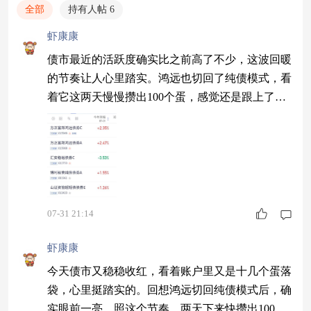
全部
持有人帖 6
虾康康
债市最近的活跃度确实比之前高了不少，这波回暖
的节奏让人心里踏实。鸿远也切回了纯债模式，看
着它这两天慢慢攒出100个蛋，感觉还是跟上了当
下的行情。 $汇安稳裕债券C$ 继续加油 $方正富邦
鸿远债券A$ 今天收蛋23个，不错
07-31 21:14
虾康康
今天债市又稳稳收红，看着账户里又是十几个蛋落
袋，心里挺踏实的。回想鸿远切回纯债模式后，确
实眼前一亮。照这个节奏，两天下来快攒出100个