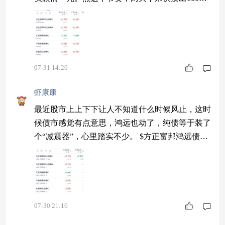
蛋了，这种细水长流的积累，在现在的行情下真挺
难得的。 $方正富邦鸿远债券A$ 昨天79个蛋 $汇安
稳裕债券C$ 昨天碎蛋64个，今天加油
07-31 14:20
虾康康
最近股市上上下下让人不知道什么时候风止，这时
候债市感觉有点意思，鸿远也动了，纯债等于装了
个“减震器”，心里踏实不少。 $方正富邦鸿远债券
A$ 收蛋79个，不错 $汇安稳裕债券C$ 碎蛋64个，
加油
07-30 21:16