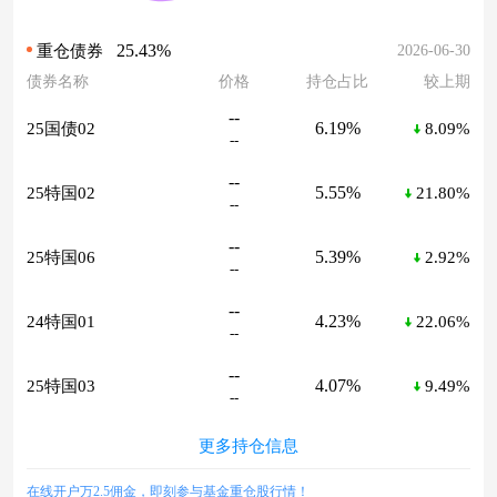
25.43%
2026-06-30
重仓债券
债券名称
价格
持仓占比
较上期
--
6.19%
25国债02
8.09%
--
--
5.55%
25特国02
21.80%
--
--
5.39%
25特国06
2.92%
--
--
4.23%
24特国01
22.06%
--
--
4.07%
25特国03
9.49%
--
更多持仓信息
在线开户万2.5佣金，即刻参与基金重仓股行情！