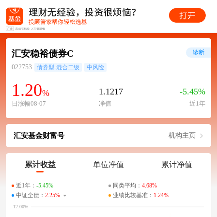
汇安稳裕债券C
诊断
022753
债券型-混合二级
中风险
1.20
1.1217
-5.45%
%
日涨幅08-07
净值
近1年
汇安基金财富号
机构主页
累计收益
单位净值
累计净值
近1年：
-5.45%
同类平均：
4.68%
中证全债：
2.25%
业绩比较基准：
1.24%