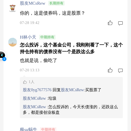
股友MCsRew
长期持有
你的，这是债券吗，这是股票？
07-28 19:42
H林小天
中期持有
怎么投诉，这个基金公司，我刚刚看了一下，这个
持仓持有的债券没有一个是跌这么多
也就是说，偷吃了
07-20 13:13
1人
股友0yg7677576
回复
股友MCsRew
:
买股票了
股友MCsRew
:
垃圾
股友MCsRew
:
怎么投诉的，今天长债涨的，还跌这么
多，都是接创业板盘
极su蜗牛
中期持有