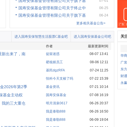
国寿安保基金管理有限公司关于旗下基
07-01
国寿安保基金管理有限公司关于终止中
06-25
国寿安保基金管理有限公司关于旗下基
06-24
更多相关基金公告>
关
进入国寿安保智慧生活股票C基金吧
进入国寿安保基金公司吧
作者
最新更新时间
重新出来了，南
徒留迷惑
08-07 13:41
华
硬核姬员工
08-06 12:11
广
东
基民dgzRFA
07-24 11:25
财
恒科今天支棱了吗
07-22 15:39
永
2026年第2季
基金资讯
07-21 10:14
保基金主动权
国寿安保基金
07-08 16:19
，我的三大重仓
明月清泉0617
06-26 20:37
我是泰勒888
06-26 16:50
我是泰勒888
06-09 19:04