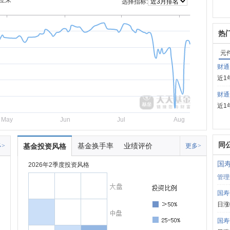
立来
选择指标:
热
元
财通
近1
财通
近1
May
Jun
Jul
Aug
同
基金换手率
业绩评价
>
基金投资风格
更多>
国
2026年2季度投资风格
管理
国寿
日涨
国寿