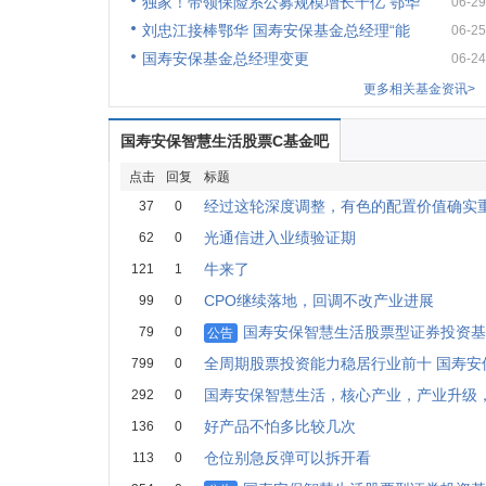
独家！带领保险系公募规模增长千亿 鄂华
06-29
刘忠江接棒鄂华 国寿安保基金总经理“能
06-25
国寿安保基金总经理变更
06-24
更多相关基金资讯>
国寿安保智慧生活股票C基金吧
点击
回复
标题
经过这轮深度调整，有色的配置价值确实
37
0
光通信进入业绩验证期
62
0
牛来了
121
1
CPO继续落地，回调不改产业进展
99
0
国寿安保智慧生活股票型证券投资基金
79
0
公告
全周期股票投资能力稳居行业前十 国寿安
799
0
国寿安保智慧生活，核心产业，产业升级
292
0
好产品不怕多比较几次
136
0
仓位别急反弹可以拆开看
113
0