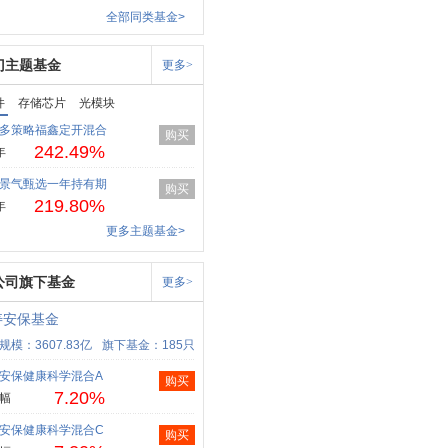
全部同类基金>
门主题基金
更多>
件
存储芯片
光模块
多策略福鑫定开混合
购买
242.49%
年
景气甄选一年持有期
购买
219.80%
年
更多主题基金>
公司旗下基金
更多>
寿安保基金
规模：3607.83亿
旗下基金：185只
安保健康科学混合A
购买
7.20%
幅
安保健康科学混合C
购买