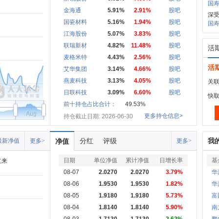
国寿
金海通
5.91%
2.91%
股吧
深
国瓷材料
5.16%
1.94%
股吧
国寿
江海股份
5.07%
3.83%
股吧
联瑞新材
4.82%
11.48%
股吧
活
麦格米特
4.43%
2.56%
股吧
活
艾华集团
3.14%
4.66%
股吧
燕麦科技
3.13%
4.05%
股吧
关联
日联科技
3.09%
6.60%
股吧
快
前十持仓占比合计：
49.53%
Aug
更多持仓信息>
持仓截止日期: 2026-06-30
分红
评级
我
最新净值
更多>
净值
更多>
日期
单位净值
累计净值
日增长率
基
立来
08-07
2.0270
2.0270
3.79%
华
08-06
1.9530
1.9530
1.82%
华
08-05
1.9180
1.9180
5.73%
富
08-04
1.8140
1.8140
5.90%
南