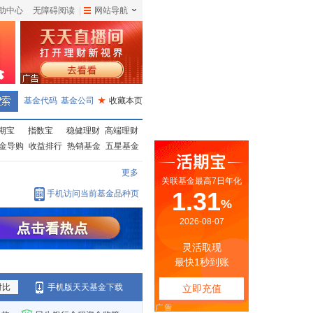
助中心
无障碍阅读
|
网站导航
|
基金代码
基金公司
★
收藏本页
期宝
指数宝
稳健理财
高端理财
金导购
收益排行
热销基金
五星基金
更多
手机访问当前基金品种页
对比
手机版天天基金下载