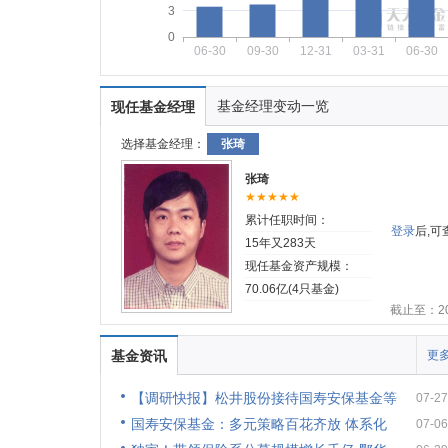
3
0
06-30
09-30
12-31
03-31
06-30
基金经理变动一览
现任基金经理
选择基金经理：
张琦
张琦
★★★★★
累计任职时间：
登录
后,
15年又283天
现任基金资产规模：
70.06亿(4只基金)
截止至：202
基金资讯
更多
【调研快报】松井股份接待国寿安保基金等
07-27
国寿安保基金：多元策略百花齐放 体系化
07-06