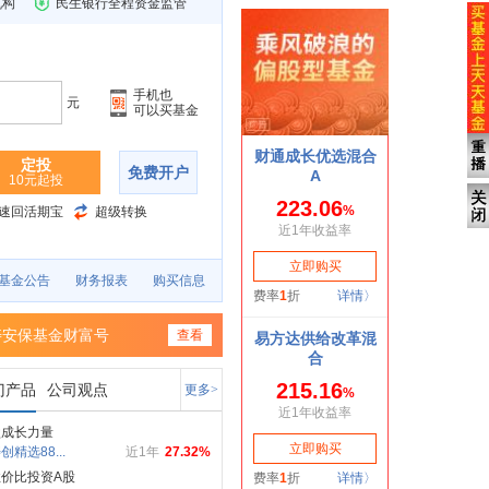
机构
民生银行全程资金监管
手机也
元
可以买基金
定投
免费开户
10元起投
速回活期宝
超级转换
基金公告
财务报表
购买信息
寿安保基金财富号
查看
门产品
公司观点
更多>
盘成长力量
创精选88...
近1年
27.32%
价比投资A股