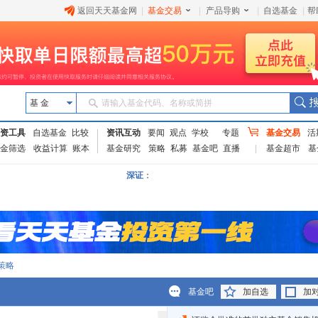
返回天天基金网
|
基金交易
|
产品导购
|
自选基金
|
帮
基 金
请输入基金代码、名称或简拼
资工具
自选基金
比较
资讯互动
要闻
观点
学校
专题
基金交易
活
金筛选
收益计算
账本
基金研究
策略
私募
基金吧
直播
基金超市
基
深证
：
策略
基金吧
加自选
加