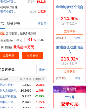
安保沪深3...
近1年
16.11%
受机构客户青睐
安保中债1...
近1年
1.62%
期宝
稳健理财
查收益>
期宝
灵活取现，最快1秒到账
1.31
%
基金最高7日年化
08-07
最高超50万元
取单日限额
免费开通
立即充值
的自选基金
更多>
金名称
单位净值
日增长率
夏成长混合
1.3420
2.05%
夏大盘精选混
24.5090
1.49%
国全球科技互
5.2174
-2.89%
方中证500
2.2629
1.85%