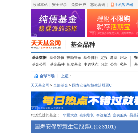
收藏本站
|
安全登录
|
免费开户
忘记密码
|
手机客户端
基金品种
基金数据
基金净值
投顾管家
基金排行
定投
港基
评级
投
基金公司
基金品种
新发基金
申购状态
分红
公告
私募
基
全球市场
上证
：
天天基金网
>
全部基金
>
国寿安保智慧生活股票C
您浏览过的基金：
华夏大盘
嘉实增长
泰达精选
嘉实服务
易基
国寿安保智慧生活股票C
(
023101
)