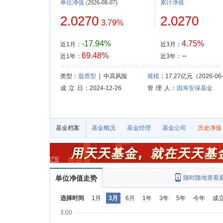
单位净值
(
2026-08-07)
累计净值
2.0270
2.0270
3.79%
-17.94%
4.75%
近1月：
近3月：
69.48%
--
近1年：
近3年：
类型：
股票型
| 中高风险
规模
：17.27亿元（2026-06
成 立 日
：2024-12-26
管 理 人
：
国寿安保基金
基金档案
基金概况
基金经理
基金公司
历史净值
单位净值走势
随时随地查看
选择时间
1月
3月
6月
1年
3年
5年
今年
成
3.00