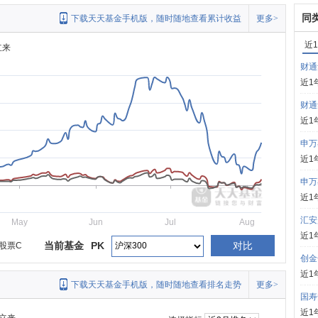
同
下载天天基金手机版，随时随地查看累计收益
更多>
近
立来
财通
近1
财通
近1
申万
近1
申万
近1
汇安
May
Jun
Jul
Aug
近1
当前基金
PK
对比
股票C
创金
近1
下载天天基金手机版，随时随地查看排名走势
更多>
国寿
近1