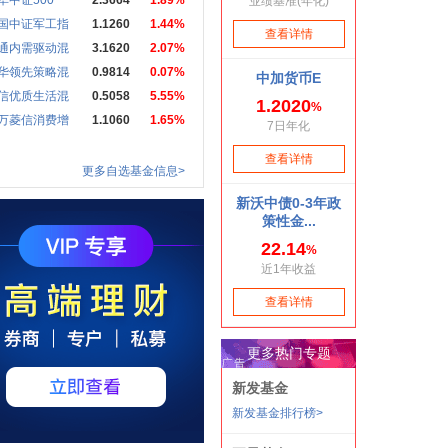
华中证500
2.3664
1.89%
国中证军工指
1.1260
1.44%
通内需驱动混
3.1620
2.07%
华领先策略混
0.9814
0.07%
信优质生活混
0.5058
5.55%
万菱信消费增
1.1060
1.65%
更多自选基金信息>