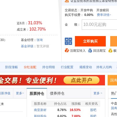
证监会批准的首批独立基金销售
交易状态：
开放申购
开放赎回
购买手续费：
0.00%
费率详情>
31.03%
近6月：
金
额：
102.70%
成立来：
-30）
基金经理：
张琦
立即购买
基金评级
：
暂无评级
活期宝转入
回活期宝
极
阶段涨幅
分红送配
持仓明细
行业配置
规模变动
持有人结构
国
债券持仓
热
最新净值
更多>
股票持仓
更多 >
中
股票名称
持仓占比
涨跌幅
相关资讯
立来
国寿
南亚新材
8.76%
16.53%
股吧
高性
新锐股份
6.02%
7.00%
股吧