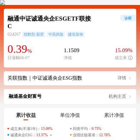
融通中证诚通央企ESGETF联接
诊断
C
024267
指数型-股票
中高风险
建筑装饰
0.39
1.1509
15.09%
%
日涨幅08-07
净值
成立来
关联指数｜中证诚通央企ESG指数
详情
融通基金财富号
机构主页
累计收益
单位净值
累计净值
成立来(不满1年)：
15.09%
同类平均：
9.75%
诚通央企ESG：
13.37%
业绩比较基准：
12.76%