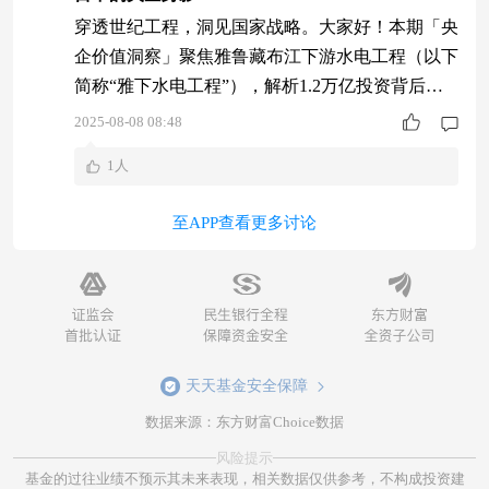
穿透世纪工程，洞见国家战略。大家好！本期「央
企价值洞察」聚焦雅鲁藏布江下游水电工程（以下
简称“雅下水电工程”），解析1.2万亿投资背后的
央企担当，以及这场能源革命如何重塑产业生态与
2025-08-08 08:48
投资逻辑。 $融通中证诚通央企ESGETF联接A$
1人
$融通中证诚通央企ESGETF联接C$ $融通中证诚
通央企科技创新ETF发起式联接C$
至APP查看更多讨论
天天基金安全保障
数据来源：东方财富Choice数据
风险提示
基金的过往业绩不预示其未来表现，相关数据仅供参考，不构成投资建