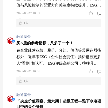
值与风险控制的配置方向关注度持续提升，ESG作
为聚焦可持续发展的投资主题，逐渐成为不少投资
2025-08-27 10:32
者布局的重要选择。 在这样的市场背景下，公募
1人
圈迎来了一只颇具分量的ESG主题产品——8月26
日，融通中证诚通央企ESG ETF联接基金正式成
融通基金
立，首发规模达到9.6亿元。据wind统计，这是国
买A股的参考指标，又多了一个！
内公募行业历史上首发规模最大
在企业经营业绩、股价、分红、估值等常用选股指
标外，近年来ESG（企业社会责任）指标也被更多
人“看到”和认可。 ESG评级高的公司，往往具有
以下特征： 投资ESG得分高的公司，就像选择”三
2025-08-21 16:36
好学生“企业——环保好、社会责任感强、公司治
1人
理规范，而且其股价有望表现更好。 ESG得分与
股价表现 以A股为例。Wind数据显示，2011年12
融通基金
月30日至2025年7月31日，华证A指ESG领先指数
「央企价值洞察」第六期丨超级工程—雅下水电项
涨幅（+134%
目中的央企身影