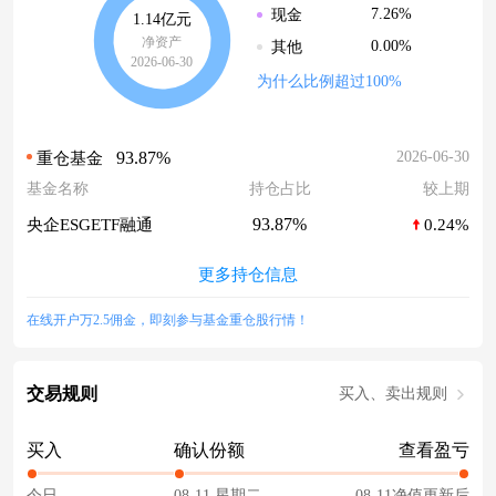
7.26%
现金
1.14亿元
净资产
0.00%
其他
2026-06-30
为什么比例超过100%
93.87%
2026-06-30
重仓基金
基金名称
持仓占比
较上期
93.87%
央企ESGETF融通
0.24%
更多持仓信息
在线开户万2.5佣金，即刻参与基金重仓股行情！
交易规则
买入、卖出规则
买入
确认份额
查看盈亏
今日
08-11 星期二
08-11净值更新后