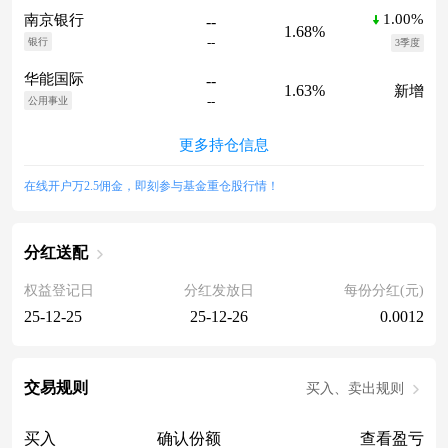
1.00%
南京银行
--
1.68%
--
银行
3季度
华能国际
--
1.63%
新增
--
公用事业
更多持仓信息
在线开户万2.5佣金，即刻参与基金重仓股行情！
分红送配
权益登记日
分红发放日
每份分红(元)
25-12-25
25-12-26
0.0012
交易规则
买入、卖出规则
买入
确认份额
查看盈亏