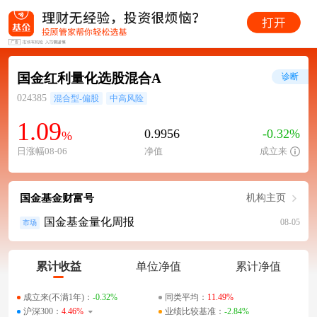
国金红利量化选股混合A
诊断
024385
混合型-偏股
中高风险
1.09
0.9956
-0.32%
%
日涨幅08-06
净值
成立来
国金基金财富号
机构主页
国金基金量化周报
08-05
市场
累计收益
单位净值
累计净值
成立来(不满1年)：
-0.32%
同类平均：
11.49%
沪深300：
4.46%
业绩比较基准：
-2.84%