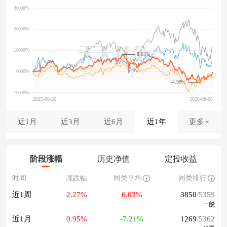
8.03%
-4.98%
近1月
近3月
近6月
近1年
更多
阶段涨幅
历史净值
定投收益
时间
涨跌幅
同类平均
同类排行
近1周
2.27%
6.03%
3850
/5359
一般
近1月
0.95%
-7.21%
1269
/5362