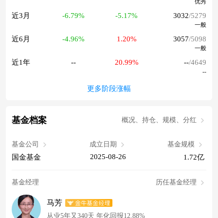
优秀
近3月
-6.79%
-5.17%
3032
/5279
一般
近6月
-4.96%
1.20%
3057
/5098
一般
近1年
--
20.99%
--
/4649
--
更多阶段涨幅
基金档案
概况、持仓、规模、分红
基金公司
成立日期
基金规模
2025-08-26
国金基金
1.72亿
基金经理
历任基金经理
马芳
从业5年又340天 年化回报12.88%