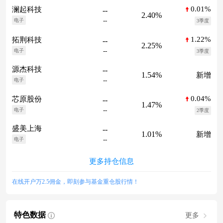
0.01%
澜起科技
--
2.40%
--
电子
3季度
1.22%
拓荆科技
--
2.25%
--
电子
3季度
源杰科技
--
1.54%
新增
--
电子
0.04%
芯原股份
--
1.47%
--
电子
2季度
盛美上海
--
1.01%
新增
--
电子
更多持仓信息
在线开户万2.5佣金，即刻参与基金重仓股行情！
特色数据
更多