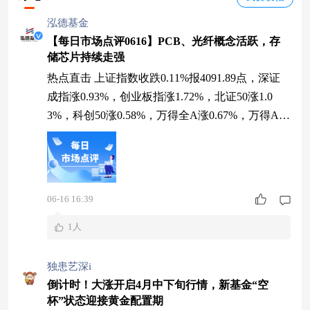
泓德基金
【每日市场点评0616】PCB、光纤概念活跃，存
储芯片持续走强
热点直击 上证指数收跌0.11%报4091.89点，深证
成指涨0.93%，创业板指涨1.72%，北证50涨1.0
3%，科创50涨0.58%，万得全A涨0.67%，万得A50
0涨0.14%，中证A500涨0.21%。A股全天成交3.09
万亿元，上日成交3.05万亿元。 PCB概念股掀涨停
潮；光纤概念股再度活跃；超级电容概念股走高；
光通信概念股反复走强；锂电池产业链震荡上涨；
06-16 16:39
金属新材料概念股低开高走；
1人
独患艺深i
倒计时！大涨开启4月中下旬行情，新基金“空
杯”状态迎接黄金配置期