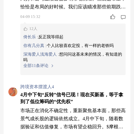
恰恰是布局的好时候。我们应该瞄准那些前期跌得
多、估值已经比较便宜的方向，这类资产拿着更踏
04-09 15:32
实。$摩根均衡成长混合A$（026556）的基金经理
12人
李博擅长GARP策略，就是在合理估值下找成长机
倚长乐
:
反正我等得起
会，现在这个市场环境特别适合他发挥。新基金现
你有几分真
:
个人比较喜欢定投，有一样的老铁吗
在发，时机选得好。老基金持仓成本高，涨起来也
深海爱人浅海爱人
:
想问问这基未来的情况，有知道的
费劲，新基金却能在震荡中慢慢买，把成本
吗
全部11条评论
跨境资本摆渡人4
4月中下旬“反转”信号已现！现在买新基，等于拿
到了低位筹码的“优先权”
市场正在消化不确定性，重新聚焦基本面，那些高
景气成长股的逻辑依然成立。4月中下旬，随着数
据验证和估值修复，市场有望企稳回升。$摩根均