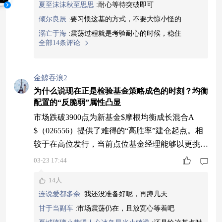
夏至沫沫秋至思思
:
耐心等待突破即可
混合A$（026556）作为一只新发产品，没有历史
倾尔良辰
:
要习惯这基的方式，不要大惊小怪的
仓位的包袱，可以在市场最悲观的时候从容建仓，
溺亡于海
:
震荡过程就是考验耐心的时候，稳住
避开老基金因赎回压力被迫卖出
全部14条评论
金鲸吞浪2
为什么说现在正是检验基金策略成色的时刻？均衡
配置的“反脆弱”属性凸显
市场跌破3900点为新基金$摩根均衡成长混合A
$（026556）提供了难得的“高胜率”建仓起点。相
较于在高位发行，当前点位基金经理能够以更挑剔
的价格标准，从容地从全市场筛选那些被“错杀”的
03-23 17:44
优质公司，以更低的成本构建初始组合，为基金的
14人
长期净值表现奠定扎实的“地基”。$摩根均衡成长
连说爱都多余
:
我还没准备好呢，再蹲几天
混合A$（026556）作为一只新发产品，没有历史
甘于当副车
:
市场震荡仍在，且放宽心等着吧
仓位的包袱，可以在市场最悲观的时候从容建仓，