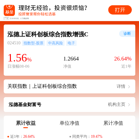
泓德上证科创板综合指数增强C
诊断
024510
指数型-股票
中高风险
电子
1.56
1.2664
26.64%
%
日涨幅08-06
净值
近1年
关联指数｜上证科创板综合指数
详情
泓德基金财富号
机构主页
累计收益
单位净值
累计净值
近1年：
26.64%
同类平均：
19.47%