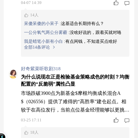
衡成长混合A$（026556）的建仓期（4月到6月）
04-07 14:39
设计得很贴心，它不像老基金那样被动，而是可以
14人
在4月中下旬到5月这段震荡期，分批收集便宜的筹
呆傻呆傻的小呆子
:
这基适合长期持有么？
码，成本控制得更好。等它建仓完成，正好赶上市
一公分氧气两公分雾霾
:
没啥好说的，跟着买就对咯
场可能出现的反弹，这个时机契合度很高。看看20
我是蜡笔小新有小白
:
有点闲钱，不知道买点啥好
22-2024年的行情，新基金因为建
全部14条评论
好奇紫菜听歌剧318
为什么说现在正是检验基金策略成色的时刻？均衡
配置的“反脆弱”属性凸显
市场跌破3900点为新基金$摩根均衡成长混合A
$（026556）提供了难得的“高胜率”建仓起点。相
较于在高位发行，当前点位基金经理能够以更挑剔
的价格标准，从容地从全市场筛选那些被“错杀”的
03-25 17:11
优质公司，以更低的成本构建初始组合，为基金的
18人
长期净值表现奠定扎实的“地基”。$摩根均衡成长