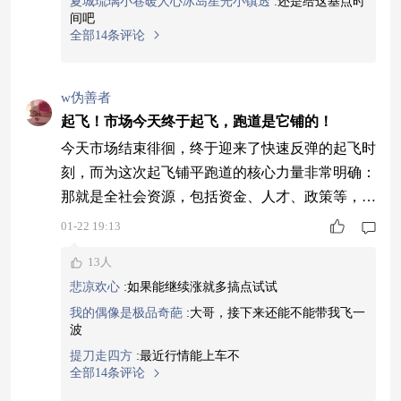
夏城琉璃小巷暖人心冰岛星光小镇透
:
还是给这基点时
避开老基金因赎回压力被迫卖出
间吧
全部14条评论
w伪善者
起飞！市场今天终于起飞，跑道是它铺的！
今天市场结束徘徊，终于迎来了快速反弹的起飞时
刻，而为这次起飞铺平跑道的核心力量非常明确：
那就是全社会资源，包括资金、人才、政策等，正
在以前所未有的速度和力度向科技创新领域倾斜和
01-22 19:13
汇聚。当整个社会形成一种“向科技要未来”的强大
13人
共识和资源聚焦效应时，资本市场必然会敏锐地捕
悲凉欢心
:
如果能继续涨就多搞点试试
捉到这一变化，并提前反映在相关资产的价格上。
我的偶像是极品奇葩
:
大哥，接下来还能不能带我飞一
今天的上涨，可以理解为市场对“资源聚焦科技”这
波
一深刻变化的一次积极响应。在这种由资源聚焦驱
提刀走四方
:
最近行情能上车不
全部14条评论