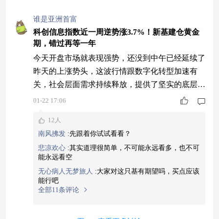
谁是亚洲首富
科创信息指数近一周逆势涨3.7%！新基建仓黄金
期，错过再等一年
今天开盘市场就表现强势，还没到中午已经延续了
昨天的上涨势头，这波行情跟数字化转型加速有
关，社会层面需求持续释放，提供了坚实的底层支
撑，符合产业趋势的细分赛道明显更具韧性。像跟
01-22 17:06
踪科创信息指数的$摩根上证科创板新一代信息技
12人
术ETF联接C$（025316）就很有机会，科创信息指
南风拂发
:
先跟着你试试看看？
数昨天涨了3%，今天又要涨2%，近一周涨了3.
悲凉欢心
:
其实道理很简单，不可能永远看多，也不可
7%，相比创业板指跌1.6%形成鲜明对比，这个指
能永远看空
数为什么更好是因为它高度聚焦硬科技
无心病人无梦旅人
:
大家对这只基有期望吗，买点应该
能行吧
全部11条评论