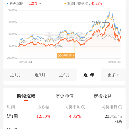
科创综指：
45.21%
业绩比较基准：
41.35%
59.44%
-0.77%
近1月
近3月
近6月
近1年
更多
阶段涨幅
历史净值
定投收益
时间
涨跌幅
同类平均
同类排行
近1周
12.50%
4.35%
233
/5345
优秀