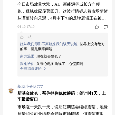
今日市场放量大涨，AI、新能源等成长方向领
跑，赚钱效应显著回升。这波行情标志着市场情绪
从谨慎转向乐观，4月中下旬的反弹逻辑正在被市
场验证。对于新基金而言，这是“天时地利”的建仓
04-10 17:19
窗口。$摩根均衡成长混合A$（026556）的建仓期
13人
与这一预期高度吻合，新基金目前正处于从容布局
姐妹我们形影不离姐妹我们谈天说地
:
世界上没有绝对
阶段，能够以更优成本在低位收集筹码，等到市场
的事，都是概率问题
反弹时净值弹性往往更大。从历史表现看，在类似
南方温柔
:
现在就去建仓了
2022-2024年的市场环境中，得益于
温柔给你
:
又来心电图曲线了，心慌慌啊
全部13条评论
基动小分队777
新基金建仓，帮你抓住低位筹码！倒计时1天，上
车最后窗口
市场涨一天跌一天，说明短期还会继续震荡，地缘
局势和公司业绩都会影响市场情绪。但震荡市里，