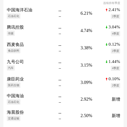
连续持有季度
2.41%
中国海洋石油
--
6.21%
--
石油石化
2季度
3.04%
腾讯控股
--
4.74%
--
传媒
4季度
0.12%
西麦食品
--
3.38%
--
食品饮料
2季度
1.44%
九号公司
--
3.15%
--
汽车
4季度
0.10%
康臣药业
--
3.09%
--
医药生物
2季度
中国海油
--
2.92%
新增
--
石油石化
海晨股份
--
2.50%
新增
--
交通运输