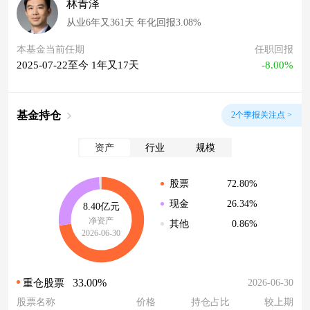
林青泽
从业6年又361天 年化回报3.08%
本基金当前任期
任职回报
2025-07-22至今 1年又17天
-8.00%
基金持仓
2个季报关注点 >
资产
行业
规模
72.80%
股票
26.34%
现金
8.40亿元
净资产
0.86%
其他
2026-06-30
33.00%
2026-06-30
重仓股票
股票名称
价格
持仓占比
较上期