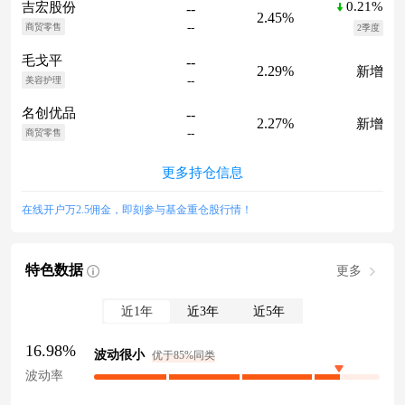
0.21%
吉宏股份
--
2.45%
--
商贸零售
2季度
毛戈平
--
2.29%
新增
--
美容护理
名创优品
--
2.27%
新增
--
商贸零售
更多持仓信息
在线开户万2.5佣金，即刻参与基金重仓股行情！
特色数据
更多
近1年
近3年
近5年
16.98%
波动很小
优于85%同类
波动率