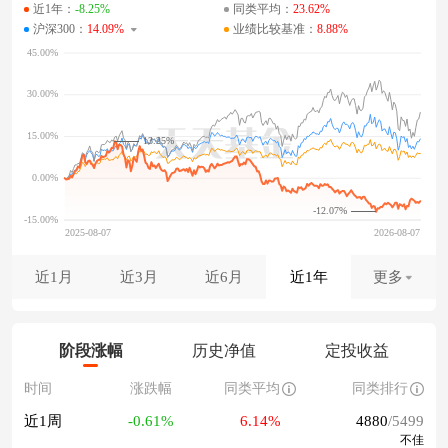
近1年：
-8.25%
同类平均：
23.62%
沪深300：
14.09%
业绩比较基准：
8.88%
13.25%
-12.07%
近1月
近3月
近6月
近1年
更多
阶段涨幅
历史净值
定投收益
时间
涨跌幅
同类平均
同类排行
近1周
-0.61%
6.14%
4880
/5499
不佳