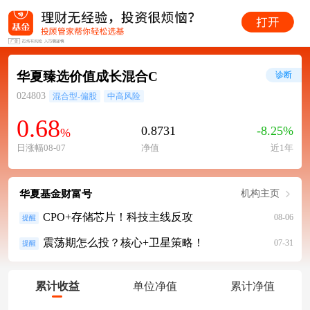
华夏臻选价值成长混合C
诊断
024803
混合型-偏股
中高风险
0.68
0.8731
-8.25%
%
日涨幅08-07
净值
近1年
华夏基金财富号
机构主页
CPO+存储芯片！科技主线反攻
08-06
提醒
震荡期怎么投？核心+卫星策略！
07-31
提醒
累计收益
单位净值
累计净值