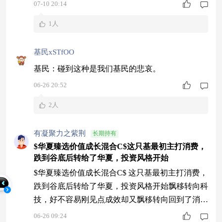
07-10 20:14
1人
基民xSTfOO
基民：碰到这种是我们基民的悲哀。
06-26 20:52
2人
有凝聚力之紫荆
长期持有
$华夏臻选价值成长混合C$这只基最初主打消费，
跌到谷底后转给了华夏，投资风格开始
$华夏臻选价值成长混合C$ 这只基最初主打消费，
跌到谷底后转给了华夏，投资风格开始飘移转向科
技，好不容易刚见点成效却又飘移转向回到了消
费，一年来频繁调仓却又总是调不对方向，搞不懂
06-26 09:24