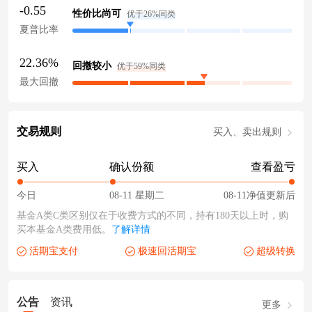
-0.55
性价比尚可
优于26%同类
夏普比率
22.36%
回撤较小
优于59%同类
最大回撤
交易规则
买入、卖出规则
买入
确认份额
查看盈亏
今日
08-11 星期二
08-11净值更新后
基金A类C类区别仅在于收费方式的不同，持有180天以上时，购
买本基金A类费用低。
了解详情
活期宝支付
极速回活期宝
超级转换
公告
资讯
更多