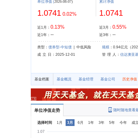
单位净值
(
2026-08-07)
累计净值
1.0741
1.0741
0.02%
0.13%
0.55%
近1月：
近3月：
--
--
近1年：
近3年：
类型：
债券型-中短债
| 中低风险
规模
：0.94亿元（2026
成 立 日
：2025-12-01
管 理 人
：
信达澳亚
基金档案
基金概况
基金经理
基金公司
历史净值
单位净值走势
随时随地查看
选择时间
1月
3月
6月
1年
3年
5年
今年
成
1.07