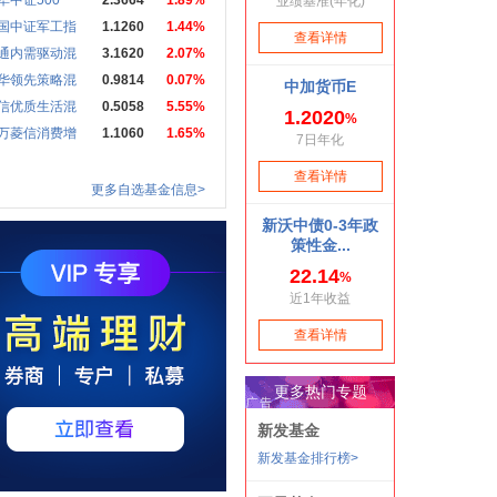
华中证500
2.3664
1.89%
国中证军工指
1.1260
1.44%
通内需驱动混
3.1620
2.07%
华领先策略混
0.9814
0.07%
信优质生活混
0.5058
5.55%
万菱信消费增
1.1060
1.65%
更多自选基金信息>