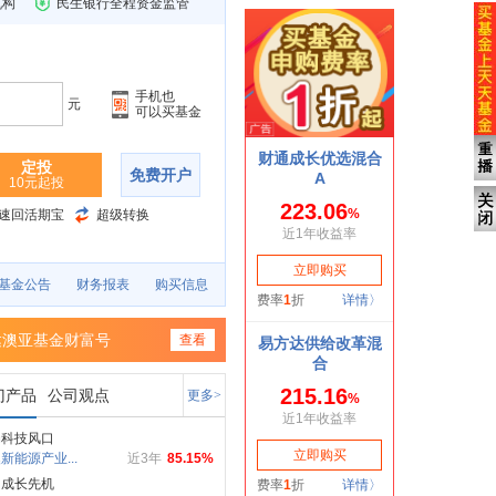
机构
民生银行全程资金监管
手机也
元
可以买基金
定投
免费开户
10元起投
速回活期宝
超级转换
基金公告
财务报表
购买信息
达澳亚基金财富号
查看
门产品
公司观点
更多>
局科技风口
新能源产业...
近3年
85.15%
占成长先机