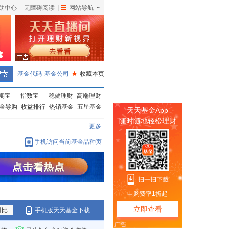
助中心
无障碍阅读
|
网站导航
|
基金代码
基金公司
★
收藏本页
期宝
指数宝
稳健理财
高端理财
金导购
收益排行
热销基金
五星基金
更多
手机访问当前基金品种页
对比
手机版天天基金下载