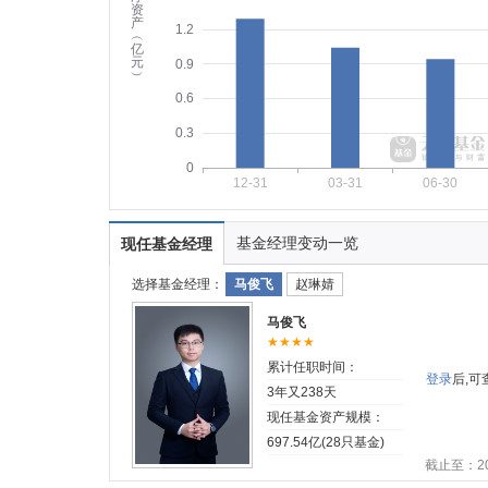
资
产
1.2
︵
亿
元
0.9
︶
0.6
0.3
0
12-31
03-31
06-30
基金经理变动一览
现任基金经理
选择基金经理：
马俊飞
赵琳婧
马俊飞
★★★★
累计任职时间：
登录
后,
3年又238天
现任基金资产规模：
697.54亿(28只基金)
截止至：202