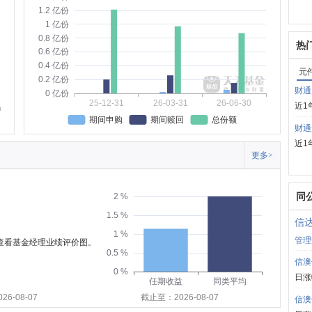
1.2 亿份
1 亿份
0.8 亿份
热
0.6 亿份
0.4 亿份
元
0.2 亿份
财通
0 亿份
25-12-31
26-03-31
26-06-30
近1
期间申购
期间赎回
总份额
财通
近1
更多>
同
2 %
1.5 %
信
1 %
管理
可查看基金经理业绩评价图。
0.5 %
信澳
0 %
日涨
任期收益
同类平均
6-08-07
截止至：2026-08-07
信澳