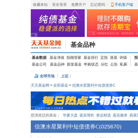
收藏本站
|
安全登录
|
免费开户
忘记密码
|
手机客户端
基金品种
基金数据
基金净值
投顾管家
基金排行
定投
港基
评级
投
基金公司
基金品种
新发基金
申购状态
分红
公告
私募
基
全球市场
上证
：
天天基金网
>
全部基金
>
信澳水星聚利中短债债券C
您浏览过的基金：
华夏大盘
嘉实增长
泰达精选
嘉实服务
易基
信澳水星聚利中短债债券C
(
025670
)