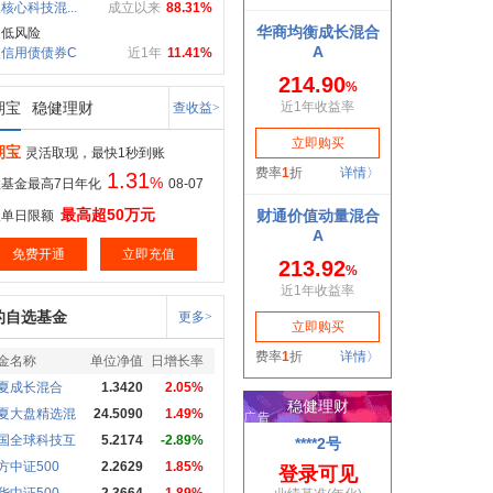
核心科技混...
成立以来
88.31%
健低风险
信用债债券C
近1年
11.41%
期宝
稳健理财
查收益>
期宝
灵活取现，最快1秒到账
1.31
%
基金最高7日年化
08-07
最高超50万元
取单日限额
免费开通
立即充值
的自选基金
更多>
金名称
单位净值
日增长率
夏成长混合
1.3420
2.05%
夏大盘精选混
24.5090
1.49%
国全球科技互
5.2174
-2.89%
方中证500
2.2629
1.85%