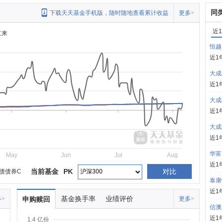
同
下载天天基金手机版，随时随地查看累计收益
更多>
近
立来
恒越
近1
大成
近1
大成
近1
大成
近1
华富
May
Jun
Jul
Aug
近1
当前基金
PK
对比
债债券C
泰康
近1
基金换手率
业绩评价
>
申购赎回
更多>
信澳
近1
1.4 亿份