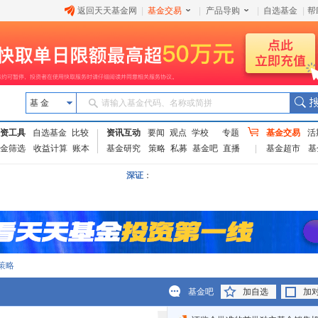
返回天天基金网
|
基金交易
|
产品导购
|
自选基金
|
帮
基 金
请输入基金代码、名称或简拼
资工具
自选基金
比较
资讯互动
要闻
观点
学校
专题
基金交易
活
金筛选
收益计算
账本
基金研究
策略
私募
基金吧
直播
基金超市
基
深证
：
策略
基金吧
加自选
加