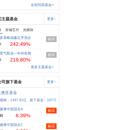
全部同类基金>
门主题基金
更多>
件
存储芯片
光模块
多策略福鑫定开混合
购买
242.49%
年
景气甄选一年持有期
购买
219.80%
年
更多主题基金>
公司旗下基金
更多>
达澳亚基金
规模：1497.92亿
旗下基金：197只
健康中国混合A
购买
6.39%
幅
健康中国混合C
购买