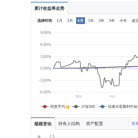
累计收益率走势
选择时间
1月
3月
6月
1年
3年
5年
今年
成
9.00%
6.00%
3.00%
0.00%
-3.00%
-6.00%
Mar
Apr
同类平均    
沪深300
信澳水星聚利中短
持有人结构
资产配置
规模变动
更多
1.5
净