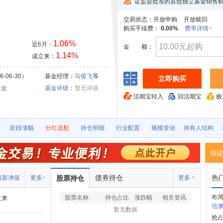
证监会批准的首批独立基金销售
交易状态：
开放申购
开放赎回
购买手续费：
0.00%
费率详情>
1.06%
近6月：
金
额：
1.14%
成立来：
-06-30）
基金经理：
马俊飞
等
立即购买
基金
基金评级
：
暂无评级
活期宝转入
回活期宝
极
阶段涨幅
分红送配
持仓明细
行业配置
规模变动
持有人结构
信
债券持仓
热
最新净值
更多>
股票持仓
更多 >
布
股票名称
持仓占比
涨跌幅
相关资讯
立来
信澳
暂无数据
抢