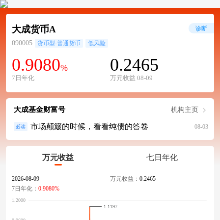
大成货币A
诊断
090005
货币型-普通货币
低风险
0.9080
0.2465
%
7日年化
万元收益 08-09
大成基金财富号
机构主页
市场颠簸的时候，看看纯债的答卷
08-03
必读
万元收益
七日年化
2026-08-09
万元收益：
0.2465
7日年化：
0.9080%
1.1197