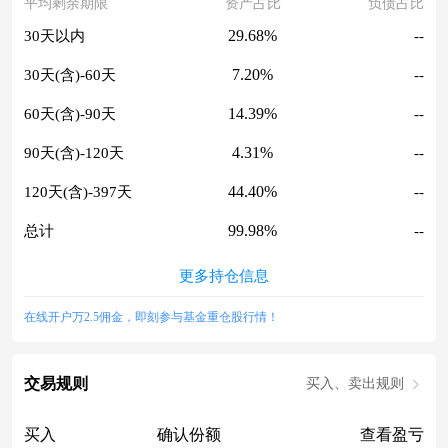
平均剩余期限
资产占比
负债占比
29.68%
30天以内
--
7.20%
30天(含)-60天
--
14.39%
60天(含)-90天
--
4.31%
90天(含)-120天
--
44.40%
120天(含)-397天
--
99.98%
总计
--
更多持仓信息
在线开户万2.5佣金，即刻参与基金重仓股行情！
交易规则
买入、卖出规则
买入
确认份额
查看盈亏