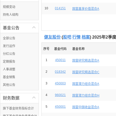
规模变动
10
014151
国富鑫享价值混合A
持有人结构
基金公告

健友股份
(
股吧
行情
档案
) 2025年2季
全部公告
发行运作
序号
基金代码
基金名称
分红公告
1
450011
国富研究精选混合A
定期报告
人事调整
2
018342
国富研究精选混合C
基金销售
3
450003
国富潜力组合混合A
其他公告
4
960021
国富潜力组合混合H
财务数据

5
450001
国富中国收益混合A
旗下基金财务指标合计