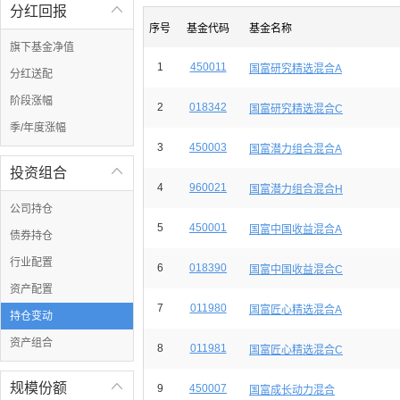
分红回报

序号
基金代码
基金名称
旗下基金净值
1
450011
国富研究精选混合A
分红送配
阶段涨幅
2
018342
国富研究精选混合C
季/年度涨幅
3
450003
国富潜力组合混合A
投资组合

4
960021
国富潜力组合混合H
公司持仓
5
450001
国富中国收益混合A
债券持仓
行业配置
6
018390
国富中国收益混合C
资产配置
7
011980
国富匠心精选混合A
持仓变动
资产组合
8
011981
国富匠心精选混合C
规模份额

9
450007
国富成长动力混合