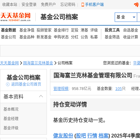
收藏本站
|
安全登录
|
免费开户
忘记密码
|
手机客户端
基金公司档案
基 金
基金数据
基金净值
投顾管家
基金排行
定投
港基
评级
投资工具
自选基金
基金公司
基金品种
新发基金
申购状态
分红
公告
私募
基金筛选
收益计算
天天基金网

国海富兰克林基金

公司档案
您浏览过的基金：
华
易方达上证中盘ETF联接
国海富兰克林基金管理有限公司
Fra
基金公司档案

返回基金公司首页
管理规模
:
958.78亿元
基金数量:
105
只
经理
基本资料

持仓变动详情
基本概况
基金经理
基金历史持仓变动一览。
基金评级
健友股份
(
股吧
行情
档案
) 2025年4季