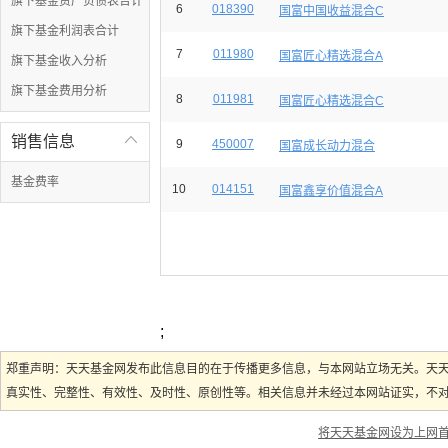
旗下基金资产负债表合计
6
018390
国富中国收益混合C
旗下基金利润表合计
7
011980
国富匠心精选混合A
旗下基金收入分析
旗下基金费用分析
8
011981
国富匠心精选混合C
销售信息

9
450007
国富成长动力混合
基金费率
10
014151
国富鑫享价值混合A
;
郑重声明：天天基金网发布此信息目的在于传播更多信息，与本网站立场无关。天
真实性、完整性、有效性、及时性、原创性等。相关信息并未经过本网站证实，不对您
将天天基金网设为上网