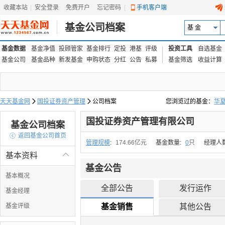
收藏本站
|
安全登录
|
免费开户
忘记密码
|
手机客户端
基金公司档案
基 金
基金数据
基金净值
投顾管家
基金排行
定投
港基
评级
投资工具
自选基金
基金公司
基金品种
新发基金
申购状态
分红
公告
私募
基金筛选
收益计算
天天基金网

国投证券资产管理

公司档案
您浏览过的基金：
华
易方达上证中盘ETF联接
国投证券资产管理有限公司
基金公司档案

返回基金公司首页
管理规模
:
174.66亿元
基金数量:
0
只
经理人
基本资料

基金公告
基本概况
全部公告
发行运作
基金经理
基金评级
基金销售
其他公告