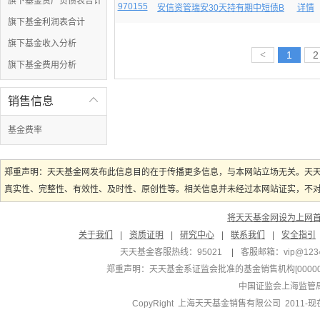
旗下基金资产负债表合计
970155
安信资管瑞安30天持有期中短债B
详情
旗下基金利润表合计
旗下基金收入分析
<
1
2
旗下基金费用分析
销售信息

基金费率
郑重声明：天天基金网发布此信息目的在于传播更多信息，与本网站立场无关。天
真实性、完整性、有效性、及时性、原创性等。相关信息并未经过本网站证实，不对您
将天天基金网设为上网
关于我们
|
资质证明
|
研究中心
|
联系我们
|
安全指引
天天基金客服热线：95021
|
客服邮箱：
vip@123
郑重声明：
天天基金系证监会批准的基金销售机构[000000
中国证监会上海监管
CopyRight 上海天天基金销售有限公司 2011-现在