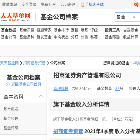
收藏本站
|
安全登录
|
免费开户
忘记密码
|
手机客户端
基金公司档案
基 金
基金数据
基金净值
投顾管家
基金排行
定投
港基
评级
投资工具
自选基金
基金公司
基金品种
新发基金
申购状态
分红
公告
私募
基金筛选
收益计算
天天基金网

招商证券资管

公司档案
您浏览过的基金：
华
易方达上证中盘ETF联接
招商证券资产管理有限公司
基金公司档案

返回基金公司首页
管理规模
:
726.35亿元
基金数量:
38
只
经理人
基本资料

旗下基金收入分析详情
基本概况
基金经理
旗下基金收入分析基金明细一览。（单位：万元）
基金评级
招商证券资管
2021年4季度 收入分析 