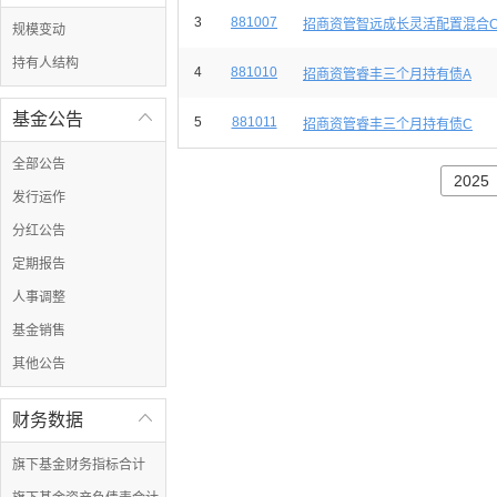
3
881007
招商资管智远成长灵活配置混合
规模变动
持有人结构
4
881010
招商资管睿丰三个月持有债A
基金公告

5
881011
招商资管睿丰三个月持有债C
全部公告
2025
发行运作
分红公告
定期报告
人事调整
基金销售
其他公告
财务数据

旗下基金财务指标合计