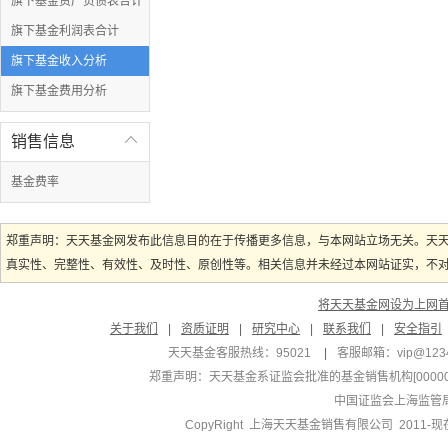
旗下基金资产负债表合计
旗下基金利润表合计
旗下基金收入分析
旗下基金费用分析
销售信息

基金费率
郑重声明：天天基金网发布此信息目的在于传播更多信息，与本网站立场无关。天
真实性、完整性、有效性、及时性、原创性等。相关信息并未经过本网站证实，不对您
将天天基金网设为上网
关于我们
|
资质证明
|
研究中心
|
联系我们
|
安全指引
天天基金客服热线：95021
|
客服邮箱：
vip@123
郑重声明：
天天基金系证监会批准的基金销售机构[000000
中国证监会上海监管
CopyRight 上海天天基金销售有限公司 2011-现在