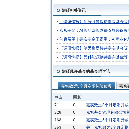
陈硕相关资讯
【调研快报】仙坛股份接待嘉实基金等
嘉实基金：AI长期成长逻辑依然具备吸
首席展望｜嘉实基金王贵重：AI商业化
【调研快报】健民集团接待嘉实基金等
【调研快报】晶科能源接待嘉实基金等
陈硕现任基金的基金吧讨论
嘉实致远3个月定期纯债债券
嘉实
嘉实商业银行精选债券A
嘉实商业
点击
回复
嘉实致裕纯债债券
71
0
嘉实致远3个月定期开放
228
0
嘉实基金管理有限公司
168
0
下
嘉实致远3个月定期开放纯
253
0
关于嘉实致远3个月定