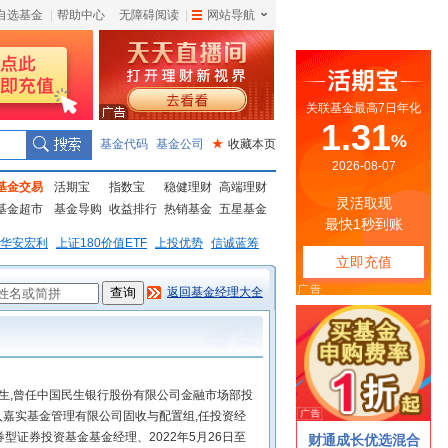
自选基金
|
帮助中心
无障碍阅读
|
网站导航
|
基金代码
基金公司
★
收藏本页
基金交易
活期宝
指数宝
稳健理财
高端理财
基金超市
基金导购
收益排行
热销基金
五星基金
华安宏利
上证180价值ETF
上投优势
信诚蓝筹
返回基金经理大全
究生,曾任中国民生银行股份有限公司金融市场部投
入嘉实基金管理有限公司固收与配置组,任投资经
券型证券投资基金基金经理、2022年5月26日至