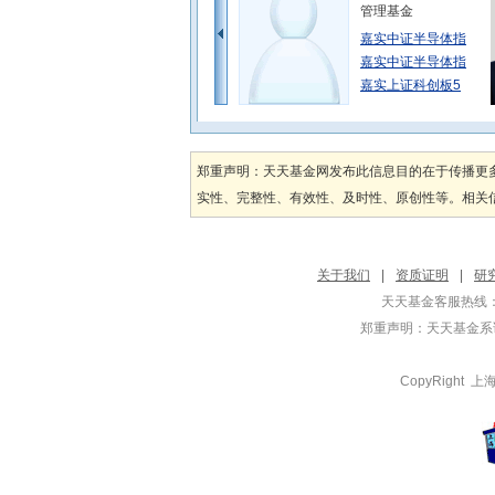
管理基金
嘉实中证半导体指
嘉实中证半导体指
嘉实上证科创板5
张庆平
管理基金
郑重声明：天天基金网发布此信息目的在于传播更
嘉实多利收益债券
实性、完整性、有效性、及时性、原创性等。相关信
嘉实多利收益债券
张钟玉
关于我们
|
资质证明
|
研
管理基金
天天基金客服热线：
嘉实中证金融地产
郑重声明：
天天基金系证
嘉实中证金融地产
嘉实纳斯达克10
CopyRight
吴昊
管理基金
嘉实睿享安久双利