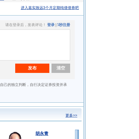
进入嘉实致远3个月定期纯债债券吧
更多>>
胡永青