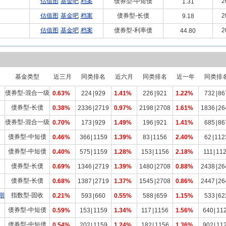
估值图
基金吧
档案
债券型-中短债
2
1.31
估值图
基金吧
档案
债券型-长债
2
9.18
估值图
基金吧
档案
债券型-利率债
2
44.80
基金类型
近三月
同类排名
近六月
同类排名
近一年
同类排
债券型-混合一级
0.63%
224
|
929
1.41%
226
|
921
1.22%
732
|
86
债券型-长债
0.38%
2336
|
2719
0.97%
2198
|
2708
1.61%
1836
|
26
债券型-混合一级
0.70%
173
|
929
1.49%
196
|
921
1.41%
685
|
86
债券型-中短债
0.46%
366
|
1159
1.39%
83
|
1156
2.40%
62
|
112
债券型-中短债
0.40%
575
|
1159
1.28%
153
|
1156
2.18%
111
|
11
债券型-长债
0.69%
1346
|
2719
1.39%
1480
|
2708
0.88%
2438
|
26
债券型-长债
0.68%
1387
|
2719
1.37%
1545
|
2708
0.86%
2447
|
26
期
指数型-固收
0.21%
593
|
660
0.55%
588
|
659
1.15%
533
|
62
债券型-中短债
0.59%
153
|
1159
1.34%
117
|
1156
1.56%
640
|
11
债券型-中短债
0.54%
202
|
1159
1.24%
182
|
1156
1.36%
902
|
11