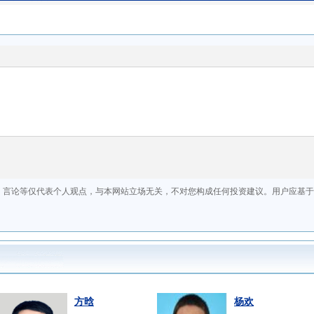
方晗
杨欢