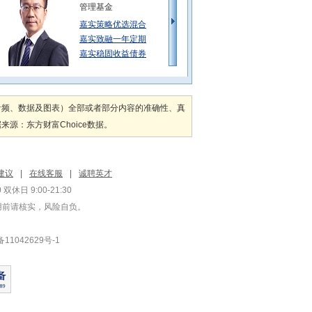
管理基金
嘉实策略优选混合
嘉实致融一年定期
嘉实稳固收益债券
轩璇
管理基金
音频、数据及图表）全部或者部分内容的准确性、真
嘉实丰益策略定期
：东方财富Choice数据。
嘉实致融一年定期
嘉实方舟6个月滚
王亚洲
建议
|
在线客服
|
诚聘英才
管理基金
双休日 9:00-21:30
嘉实稳祥纯债债券
用前请核实，风险自负。
嘉实稳祥纯债债券
嘉实丰安6个月定
1042629号-1
张金涛
管理基金
嘉实沪港深精选股
嘉实瑞成两年持有