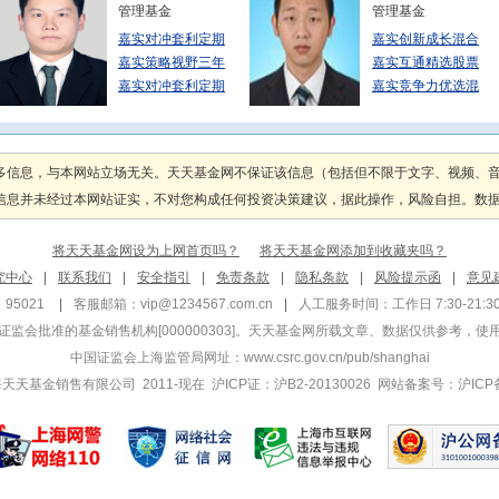
管理基金
管理基金
嘉实对冲套利定期
嘉实创新成长混合
嘉实策略视野三年
嘉实互通精选股票
嘉实对冲套利定期
嘉实竞争力优选混
张文玥
李曈
管理基金
管理基金
多信息，与本网站立场无关。天天基金网不保证该信息（包括但不限于文字、视频、
嘉实活期宝货币A
嘉实活钱包货币A
息并未经过本网站证实，不对您构成任何投资决策建议，据此操作，风险自担。数据来源
嘉实3个月理财债
嘉实活钱包货币E
嘉实3个月理财债
嘉实现金添利货币
将天天基金网设为上网首页吗？
将天天基金网添加到收藏夹吗？
常蓁
张丹华
究中心
|
联系我们
|
安全指引
|
免责条款
|
隐私条款
|
风险提示函
|
意见
管理基金
管理基金
95021
|
客服邮箱：
vip@1234567.com.cn
|
人工服务时间：工作日 7:30-21:30 
嘉实回报精选股票
嘉实新添辉定期混
监会批准的基金销售机构[000000303]
。天天基金网所载文章、数据仅供参考，使
嘉实品质回报混合
嘉实新添辉定期混
中国证监会上海监管局网址：
www.csrc.gov.cn/pub/shanghai
嘉实匠心回报混合
 上海天天基金销售有限公司 2011-现在 沪ICP证：沪B2-20130026
网站备案号：沪ICP备1
蒋一茜
杨烨超
管理基金
管理基金
嘉实全球房地产(
嘉实鑫和一年持有
嘉实原油(QDI
嘉实鑫和一年持有