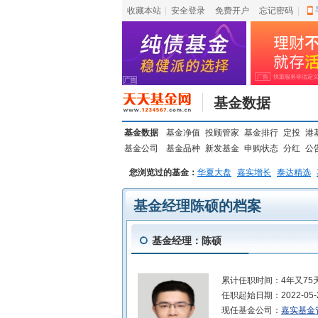
收藏本站
|
安全登录
|
免费开户
忘记密码
|
基金数据
基金数据
基金净值
投顾管家
基金排行
定投
港
基金公司
基金品种
新发基金
申购状态
分红
公
您浏览过的基金：
华夏大盘
嘉实增长
泰达精选
基金经理陈硕的档案
基金经理：陈硕
累计任职时间：
4年又75
任职起始日期：
2022-05-
现任基金公司：
嘉实基金