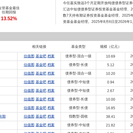
今任嘉实致远3个月定期开放纯债债券型证券投
在管基金最佳
汇达中短债债券型证券投资基金基金经理、20
任期回报
数7天持有期证券投资基金基金经理、2025
13.52%
资基金基金经理。2025年8月6日至2026
券投资基金基金经理、自2026年1月12日
理。
相关链接
基金类型
规模（亿元）
估值图
基金吧
档案
债券型-混合一级
2
10.69
估值图
基金吧
档案
债券型-长债
2
5.12
估值图
基金吧
档案
债券型-混合一级
2
10.20
估值图
基金吧
档案
债券型-中短债
2
0.94
估值图
基金吧
档案
债券型-中短债
2
2.67
估值图
基金吧
档案
债券型-长债
2
10.00
估值图
基金吧
档案
债券型-长债
2
16.85
有期
估值图
基金吧
档案
指数型-固收
2
38.41
估值图
基金吧
档案
债券型-中短债
2
21.82