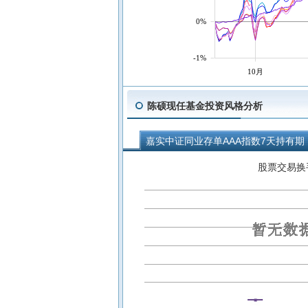
0%
-1%
10月
陈硕现任基金投资风格分析
嘉实中证同业存单AAA指数7天持有期
嘉实商业银行精选债券D
嘉实商业
股票交易换
嘉实致乾纯债债券