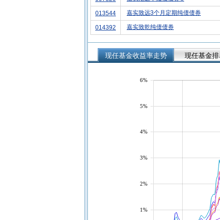
嘉实致远3个月定期纯债债券
013544
嘉实致乾纯债债券
014392
现任基金收益率走势
现任基金排
6%
5%
4%
3%
2%
1%