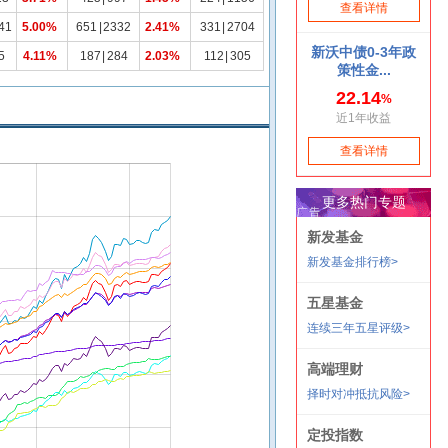
41
5.00%
651
|
2332
2.41%
331
|
2704
5
4.11%
187
|
284
2.03%
112
|
305