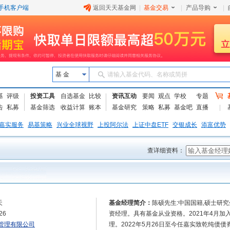
手机客户端
返回天天基金网
|
基金交易
|
产品导购
|
基 金
请输入基金代码、名称或简拼
基
评级
投资工具
自选基金
比较
资讯互动
要闻
观点
学校
专题
告
私募
基金筛选
收益计算
账本
基金研究
策略
私募
基金吧
直播
嘉实服务
易基策略
兴业全球视野
上投阿尔法
上证中盘ETF
交银成长
添富优势
查详细资料：
天
基金经理简介：
陈硕先生:中国国籍,硕士研
26
资经理。具有基金从业资格。2021年4月加
管理有限公司
理。2022年5月26日至今任嘉实致乾纯债债