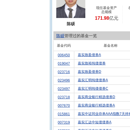
现任基金资产
总规模
171.98
亿元
陈硕
陈硕
管理过的基金一览
基金代码
基金名称
嘉实致盈债券A
006450
嘉实致裕纯债债券
019047
嘉实致盈债券D
023716
嘉实汇明纯债债券A
023496
嘉实汇明纯债债券C
023497
嘉实商业银行精选债券D
023718
嘉实商业银行精选债券A
007670
嘉实中证同业存单AAA指数7天持
015861
嘉实汇达中短债债券A
007319