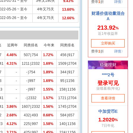
023-01-31 ~ 至今
3年又190天
9.43%
022-05-26 ~ 至今
4年又75天
13.60%
022-05-26 ~ 至今
4年又75天
12.66%
名
近两年
同类排名
今年来
同类排名
7
4.46%
507
|
754
1.72%
456
|
917
41
4.31%
1211
|
2332
1.69%
1509
|
2704
7
-
-
|
754
1.89%
344
|
917
3
-
-
|
997
1.69%
95
|
1156
23
-
-
|
997
1.55%
158
|
1156
41
-
-
|
2332
1.57%
1721
|
2704
41
3.86%
1607
|
2332
1.56%
1745
|
2704
2
2.68%
432
|
493
0.68%
584
|
657
23
4.12%
225
|
997
1.58%
140
|
1156
23
3.71%
425
|
997
1.45%
224
|
1156