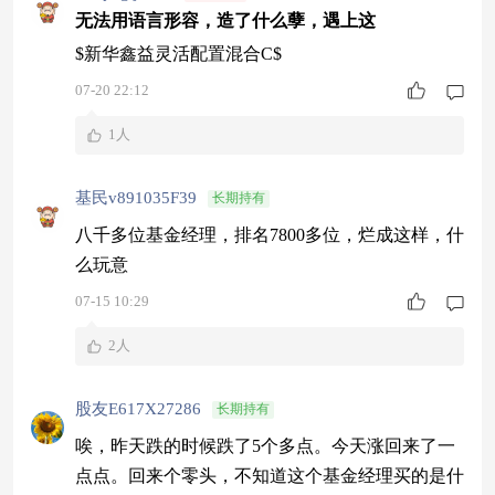
无法用语言形容，造了什么孽，遇上这
$新华鑫益灵活配置混合C$
07-20 22:12
1人
基民v891035F39
长期持有
八千多位基金经理，排名7800多位，烂成这样，什
么玩意
07-15 10:29
2人
股友E617X27286
长期持有
唉，昨天跌的时候跌了5个多点。今天涨回来了一
点点。回来个零头，不知道这个基金经理买的是什