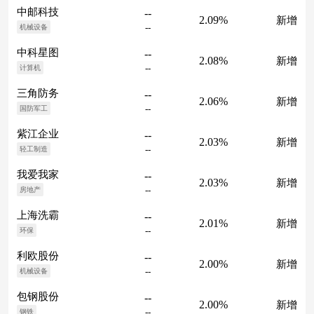
中邮科技
--
2.09%
新增
--
机械设备
中科星图
--
2.08%
新增
--
计算机
三角防务
--
2.06%
新增
--
国防军工
紫江企业
--
2.03%
新增
--
轻工制造
我爱我家
--
2.03%
新增
--
房地产
上海洗霸
--
2.01%
新增
--
环保
利欧股份
--
2.00%
新增
--
机械设备
包钢股份
--
2.00%
新增
--
钢铁