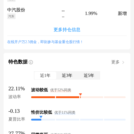
中汽股份
--
1.99%
新增
--
汽车
更多持仓信息
在线开户万2.5佣金，即刻参与基金重仓股行情！
特色数据
更多
近1年
近3年
近5年
22.11%
波动较低
优于52%同类
波动率
-0.13
性价比较低
优于11%同类
夏普比率
27.77%