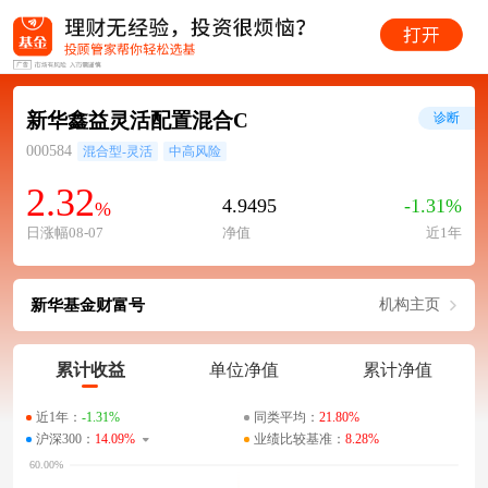
新华鑫益灵活配置混合C
诊断
000584
混合型-灵活
中高风险
2.32
4.9495
-1.31%
%
日涨幅08-07
净值
近1年
新华基金财富号
机构主页
累计收益
单位净值
累计净值
近1年：
-1.31%
同类平均：
21.80%
沪深300：
14.09%
业绩比较基准：
8.28%