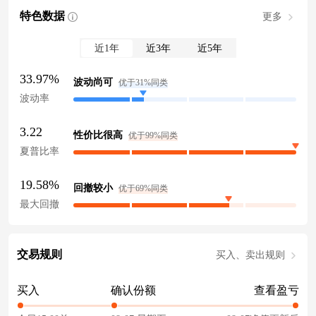
特色数据
更多
近1年
近3年
近5年
33.97%
波动尚可
优于31%同类
波动率
3.22
性价比很高
优于99%同类
夏普比率
19.58%
回撤较小
优于69%同类
最大回撤
交易规则
买入、卖出规则
买入
确认份额
查看盈亏