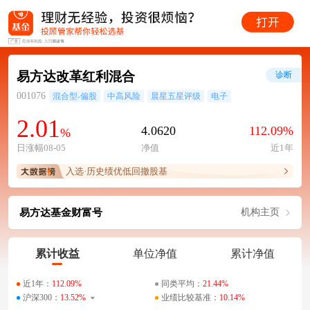
易方达改革红利混合
诊断
001076
混合型-偏股
中高风险
晨星五星评级
电子
2.01
4.0620
112.09%
%
日涨幅08-05
净值
近1年
入选·历史绩优低回撤股基
易方达基金财富号
机构主页
累计收益
单位净值
累计净值
近1年：
112.09%
同类平均：
21.44%
沪深300：
13.52%
业绩比较基准：
10.14%