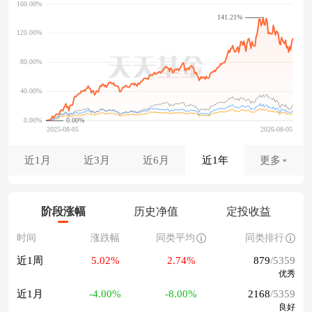
141.21%
0.00%
近1月
近3月
近6月
近1年
更多
阶段涨幅
历史净值
定投收益
时间
涨跌幅
同类平均
同类排行
近1周
5.02%
2.74%
879
/5359
优秀
近1月
-4.00%
-8.00%
2168
/5359
良好