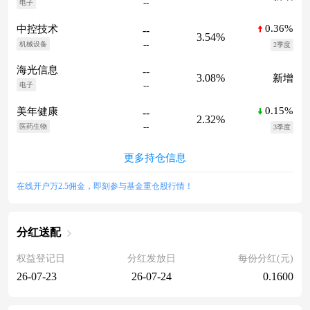
--
电子
0.36%
中控技术
--
3.54%
--
机械设备
2季度
海光信息
--
3.08%
新增
--
电子
0.15%
美年健康
--
2.32%
--
医药生物
3季度
更多持仓信息
在线开户万2.5佣金，即刻参与基金重仓股行情！
分红送配
权益登记日
分红发放日
每份分红(元)
26-07-23
26-07-24
0.1600