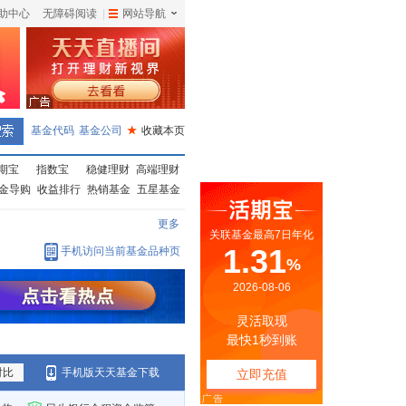
助中心
无障碍阅读
|
网站导航
|
基金代码
基金公司
★
收藏本页
期宝
指数宝
稳健理财
高端理财
金导购
收益排行
热销基金
五星基金
更多
手机访问当前基金品种页
对比
手机版天天基金下载