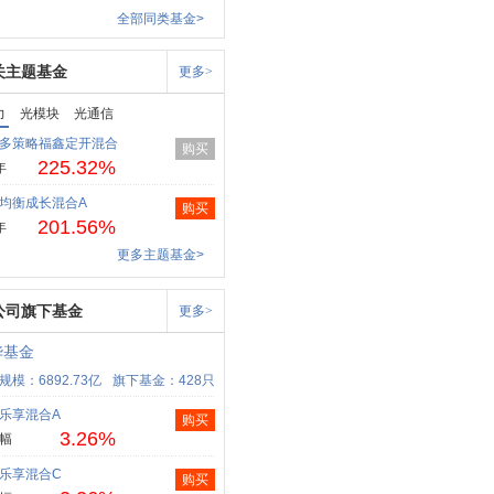
全部同类基金>
关主题基金
更多>
力
光模块
光通信
多策略福鑫定开混合
购买
225.32%
年
均衡成长混合A
购买
201.56%
年
更多主题基金>
公司旗下基金
更多>
华基金
规模：6892.73亿
旗下基金：428只
乐享混合A
购买
3.26%
幅
乐享混合C
购买