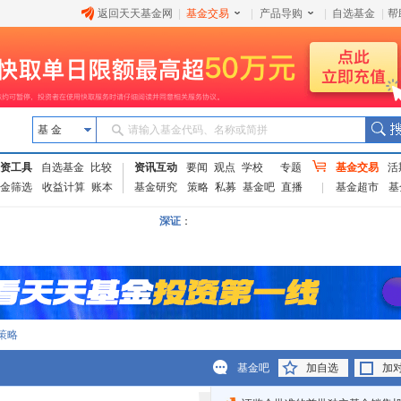
返回天天基金网
|
基金交易
|
产品导购
|
自选基金
|
帮
基 金
请输入基金代码、名称或简拼
资工具
自选基金
比较
资讯互动
要闻
观点
学校
专题
基金交易
活
金筛选
收益计算
账本
基金研究
策略
私募
基金吧
直播
基金超市
基
深证
：
策略
基金吧
加自选
加