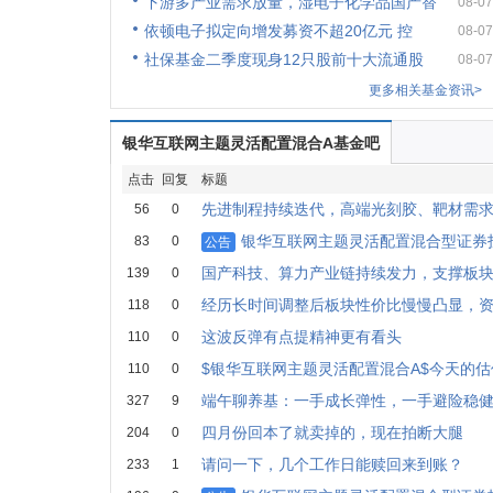
下游多产业需求放量，湿电子化学品国产替
08-07
依顿电子拟定向增发募资不超20亿元 控
08-07
社保基金二季度现身12只股前十大流通股
08-07
更多相关基金资讯>
银华互联网主题灵活配置混合A基金吧
点击
回复
标题
先进制程持续迭代，高端光刻胶、靶材需
56
0
银华互联网主题灵活配置混合型证券投
83
0
公告
国产科技、算力产业链持续发力，支撑板
139
0
经历长时间调整后板块性价比慢慢凸显，
118
0
这波反弹有点提精神更有看头
110
0
$银华互联网主题灵活配置混合A$今天的
110
0
端午聊养基：一手成长弹性，一手避险稳
327
9
四月份回本了就卖掉的，现在拍断大腿
204
0
请问一下，几个工作日能赎回来到账？
233
1