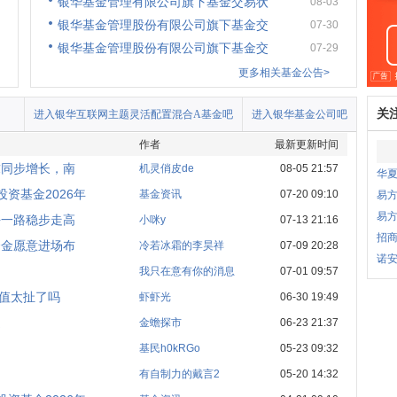
银华基金管理有限公司旗下基金交易状
08-03
银华基金管理股份有限公司旗下基金交
07-30
银华基金管理股份有限公司旗下基金交
07-29
更多相关基金公告>
关
进入银华互联网主题灵活配置混合A基金吧
进入银华基金公司吧
作者
最新更新时间
求同步增长，南
机灵俏皮de
08-05 21:57
华
资基金2026年
基金资讯
07-20 09:10
易
易
块一路稳步走高
小咪y
07-13 21:16
招商
资金愿意进场布
冷若冰霜的李昊祥
07-09 20:28
诺安
我只在意有你的消息
07-01 09:57
估值太扯了吗
虾虾光
06-30 19:49
健
金蟾探市
06-23 21:37
基民h0kRGo
05-23 09:32
有自制力的戴言2
05-20 14:32