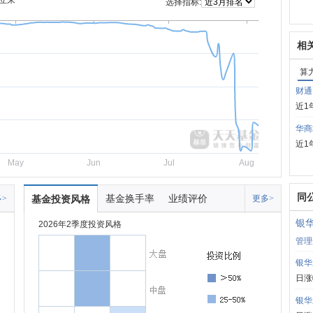
立来
选择指标:
相
算
财通
近1
华商
近1
May
Jun
Jul
Aug
同
基金换手率
业绩评价
>
基金投资风格
更多>
银
2026年2季度投资风格
管理
银华
日涨
银华