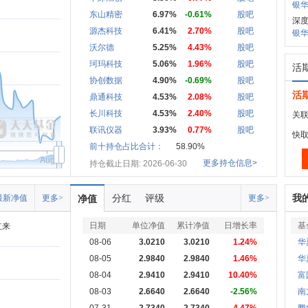
银华
东山精密
6.97%
-0.61%
股吧
深度
源杰科技
6.41%
2.70%
股吧
银华
沃尔德
5.25%
4.43%
股吧
珂玛科技
5.06%
1.96%
股吧
活
协创数据
4.90%
-0.69%
股吧
活
鼎通科技
4.53%
2.08%
股吧
长川科技
4.53%
2.40%
股吧
关联
联讯仪器
3.93%
0.77%
股吧
快
前十持仓占比合计：
58.90%
Aug
更多持仓信息>
持仓截止日期: 2026-06-30
分红
评级
我
最新净值
更多>
净值
更多>
日期
单位净值
累计净值
日增长率
基
立来
08-06
3.0210
3.0210
1.24%
华
08-05
2.9840
2.9840
1.46%
华
08-04
2.9410
2.9410
10.40%
富
08-03
2.6640
2.6640
-2.56%
南