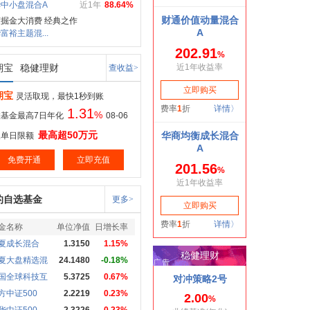
中小盘混合A
近1年
88.64%
掘金大消费 经典之作
富裕主题混...
期宝
稳健理财
查收益>
期宝
灵活取现，最快1秒到账
1.31
%
基金最高7日年化
08-06
最高超50万元
取单日限额
免费开通
立即充值
的自选基金
更多>
金名称
单位净值
日增长率
夏成长混合
1.3150
1.15%
夏大盘精选混
24.1480
-0.18%
国全球科技互
5.3725
0.67%
方中证500
2.2219
0.23%