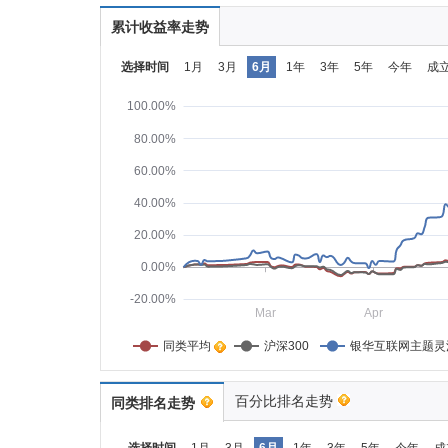
累计收益率走势
选择时间
1月
3月
6月
1年
3年
5年
今年
成
100.00%
80.00%
60.00%
40.00%
20.00%
0.00%
-20.00%
Mar
Apr
同类平均    
沪深300
银华互联网主题灵
百分比排名走势
同类排名走势