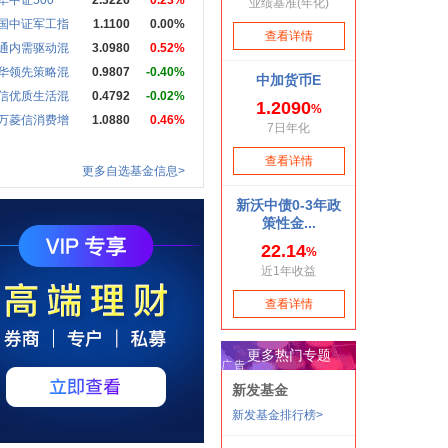
华中证500
2.3226
0.23%
国中证军工指
1.1100
0.00%
通内需驱动混
3.0980
0.52%
华领先策略混
0.9807
-0.40%
信优质生活混
0.4792
-0.02%
万菱信消费增
1.0880
0.46%
更多自选基金信息>