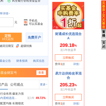
机构
民生银行全程资金监管
率详情>
手机也
元
可以买基金
定投
免费开户
10元起投
速回活期宝
超级转换
基金公告
财务报表
购买信息
华基金财富号
查看
门产品
公司观点
更多>
行业布局 爆发力强
内需精选混...
近1年
49.72%
配置均衡 长期绩优