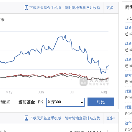
同
下载天天基金手机版，随时随地查看累计收益
更多>
近
立来
财通
近1
财通
近1
财通
近1
易方
近1
财通
May
Jun
Jul
Aug
近1
当前基金
PK
对比
活配置
财通
近1
下载天天基金手机版，随时随地查看排名走势
更多>
银华
近1