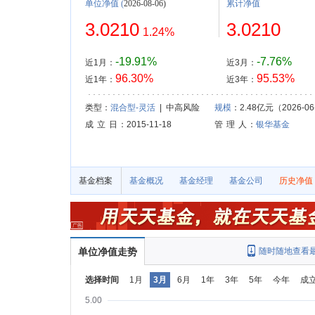
单位净值
(
2026-08-06)
累计净值
3.0210
3.0210
1.24%
-19.91%
-7.76%
近1月：
近3月：
96.30%
95.53%
近1年：
近3年：
类型：
混合型-灵活
| 中高风险
规模
：2.48亿元（2026-06
成 立 日
：2015-11-18
管 理 人
：
银华基金
基金档案
基金概况
基金经理
基金公司
历史净值
单位净值走势
随时随地查看
选择时间
1月
3月
6月
1年
3年
5年
今年
成
5.00