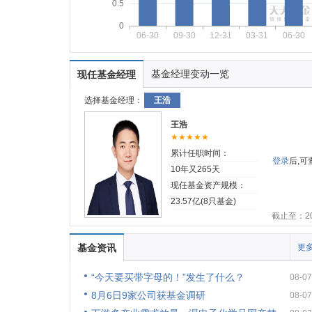
0.5
0
06-30
09-30
12-31
03-31
06-30
基金经理变动一览
现任基金经理
选择基金经理：
王浩
王浩
★★★★★
累计任职时间：
登录
后,
10年又265天
现任基金资产规模：
23.57亿(8只基金)
截止至：202
基金资讯
更多
“今天要买带字母的！”发生了什么？
08-07
8月6日9家公司获基金调研
08-07