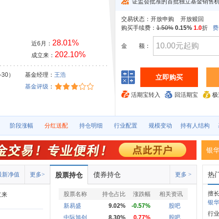
证监会批准的首批独立基金销售
交易状态：
开放申购
开放赎回
购买手续费：
1.50%
0.15%
1.0
折
费
28.01%
近6月：
金
额：
202.10%
成立来：
-30）
基金经理：
王浩
立即购买
基金评级
：
活期宝转入
回活期宝
极
阶段涨幅
分红送配
持仓明细
行业配置
规模变动
持有人结构
银
债券持仓
热
最新净值
更多>
股票持仓
更多 >
擅长
股票名称
持仓占比
涨跌幅
相关资讯
立来
银华
新易盛
9.02%
-0.57%
股吧
行业
中际旭创
8.30%
0.77%
股吧