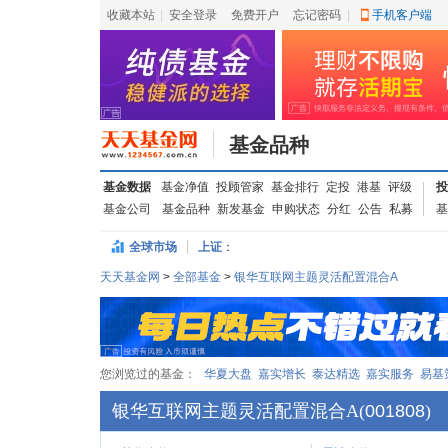
收藏本站
|
安全登录
|
免费开户
忘记密码
|
手机客户端
基金品种
基金数据
基金净值
投顾管家
基金排行
定投
港基
评级
投
基金公司
基金品种
新发基金
申购状态
分红
公告
私募
基
全球市场
上证
：
天天基金网
>
全部基金
>
银华互联网主题灵活配置混合A
您浏览过的基金：
华夏大盘
嘉实增长
泰达精选
嘉实服务
易基
银华互联网主题灵活配置混合A
(
001808
)