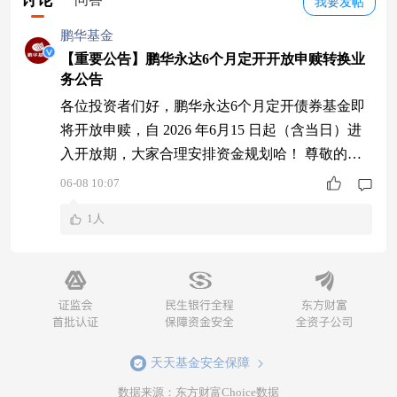
讨论
我要发帖
鹏华基金
【重要公告】鹏华永达6个月定开开放申赎转换业
务公告
各位投资者们好，鹏华永达6个月定开债券基金即
将开放申赎，自 2026 年6月15 日起（含当日）进
入开放期，大家合理安排资金规划哈！ 尊敬的持
有客户： 您持仓的鹏华优质回报两年定开债券基
06-08 10:07
金将于2026年6月15日起（含当日）进入开放期，
1人
在此期间您可以进行对应交易，申购与赎回时间有
所差异，具体开放申购、赎回时间安排如下： 申
购时间：2026年6月15日至2026年7月13日 赎回时
间：2026年6月
天天基金安全保障
数据来源：东方财富Choice数据