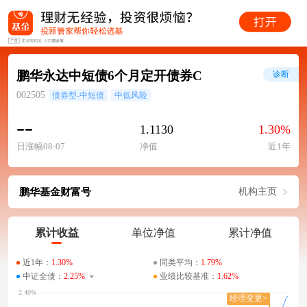
鹏华永达中短债6个月定开债券C
诊断
002505
债券型-中短债
中低风险
--
1.1130
1.30%
日涨幅08-07
净值
近1年
鹏华基金财富号
机构主页
累计收益
单位净值
累计净值
近1年：
1.30%
同类平均：
1.79%
中证全债：
2.25%
业绩比较基准：
1.62%