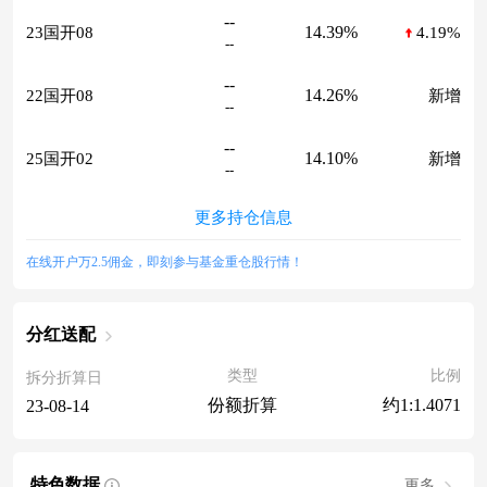
--
14.39%
23国开08
4.19%
--
--
14.26%
22国开08
新增
--
--
14.10%
25国开02
新增
--
更多持仓信息
在线开户万2.5佣金，即刻参与基金重仓股行情！
分红送配
类型
比例
拆分折算日
份额折算
约1:1.4071
23-08-14
特色数据
更多