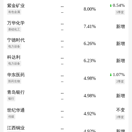
0.54%
紫金矿业
--
8.00%
--
有色金属
5季度
万华化学
--
7.41%
新增
--
基础化工
宁德时代
--
6.26%
新增
--
电力设备
科达利
--
6.23%
新增
--
电力设备
1.07%
华东医药
--
4.98%
--
医药生物
2季度
青岛银行
--
4.98%
新增
--
银行
不变
世纪华通
--
4.92%
--
传媒
2季度
江西铜业
--
4.92%
新增