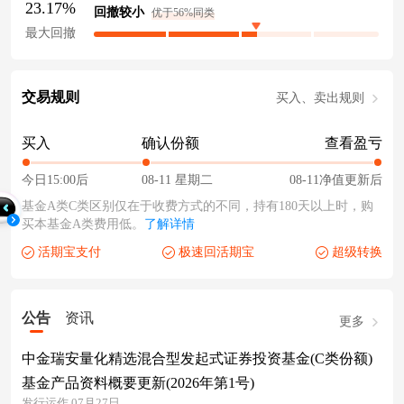
23.17%
回撤较小
优于56%同类
最大回撤
交易规则
买入、卖出规则
买入
确认份额
查看盈亏
今日15:00后
08-11 星期二
08-11净值更新后
基金A类C类区别仅在于收费方式的不同，持有180天以上时，购
买本基金A类费用低。
了解详情
活期宝支付
极速回活期宝
超级转换
公告
资讯
更多
中金瑞安量化精选混合型发起式证券投资基金(C类份额)
基金产品资料概要更新(2026年第1号)
发行运作 07月27日