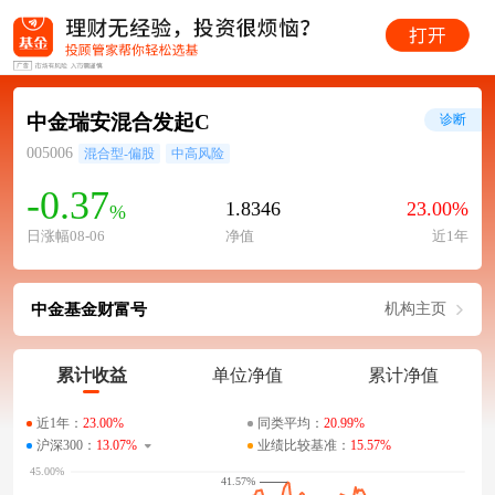
中金瑞安混合发起C
诊断
005006
混合型-偏股
中高风险
-0.37
1.8346
23.00%
%
日涨幅08-06
净值
近1年
中金基金财富号
机构主页
累计收益
单位净值
累计净值
近1年：
23.00%
同类平均：
20.99%
沪深300：
13.07%
业绩比较基准：
15.57%
41.57%