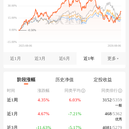
-0.56%
近1月
近3月
近6月
近1年
更多
阶段涨幅
历史净值
定投收益
时间
涨跌幅
同类平均
同类排行
近1周
4.35%
6.03%
3152
/5359
一般
近1月
4.67%
-7.21%
468
/5362
优秀
近3月
-11.63%
-5.17%
4081
/5279