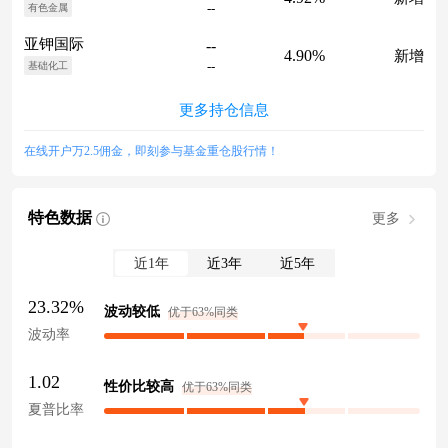
--
有色金属
亚钾国际
--
4.90%
新增
--
基础化工
更多持仓信息
在线开户万2.5佣金，即刻参与基金重仓股行情！
特色数据
更多
近1年
近3年
近5年
23.32%
波动较低
优于63%同类
波动率
1.02
性价比较高
优于63%同类
夏普比率