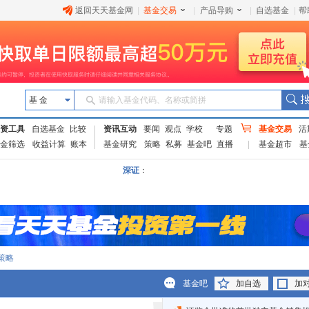
返回天天基金网
|
基金交易
|
产品导购
|
自选基金
|
帮
基 金
请输入基金代码、名称或简拼
资工具
自选基金
比较
资讯互动
要闻
观点
学校
专题
基金交易
活
金筛选
收益计算
账本
基金研究
策略
私募
基金吧
直播
基金超市
基
深证
：
策略
基金吧
加自选
加