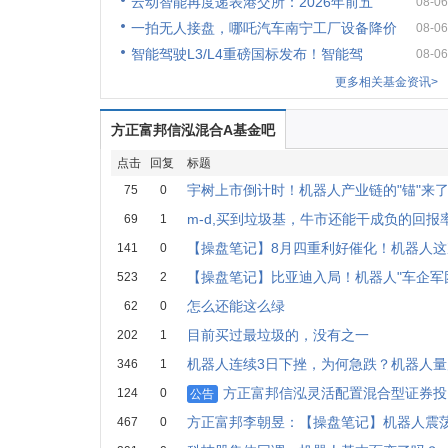
云动智能再度递表港交所：2026年前五
08-06
一拍无人接盘，哪吒汽车南宁工厂设备降价
08-06
智能驾驶L3/L4重磅国标发布！智能驾
08-06
更多相关基金资讯>
方正富邦信泓混合A基金吧
点击
回复
标题
宇树上市倒计时！机器人产业链的"锚"来
75
0
m-d,买到垃圾基，牛市还能干成负的回报
69
1
【操盘笔记】8月四重利好催化！机器人这
141
0
【操盘笔记】比亚迪入局！机器人"车企军
523
2
怎么还能这么绿
62
0
目前买过最垃圾的，没有之一
202
1
机器人连续3日下挫，为何急跌？机器人量
346
1
方正富邦信泓灵活配置混合型证券投资
124
0
公告
方正富邦李朝昱：【操盘笔记】机器人震
467
0