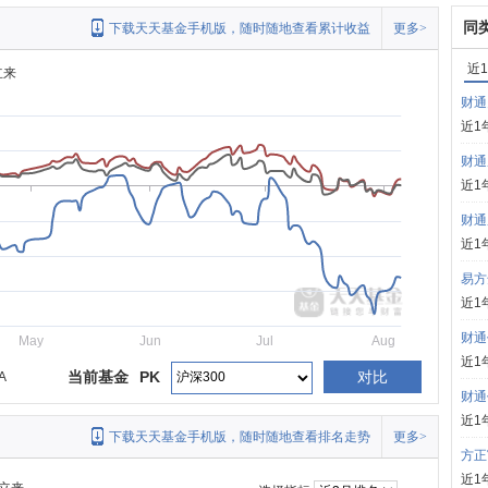
同
下载天天基金手机版，随时随地查看累计收益
更多>
近
立来
财通
近1
财通
近1
财通
近1
易方
近1
财通
May
Jun
Jul
Aug
近1
当前基金
PK
对比
A
财通
近1
下载天天基金手机版，随时随地查看排名走势
更多>
方正
近1