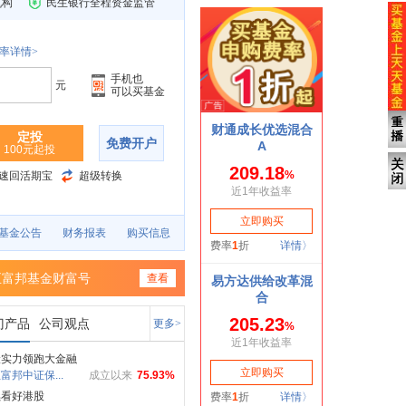
机构
民生银行全程资金监管
率详情>
手机也
元
可以买基金
定投
免费开户
100元起投
速回活期宝
超级转换
基金公告
财务报表
购买信息
正富邦基金财富号
查看
门产品
公司观点
更多>
险实力领跑大金融
富邦中证保...
成立以来
75.93%
续看好港股