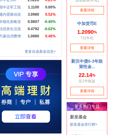
华中证500
2.3226
0.23%
国中证军工指
1.1100
0.00%
通内需驱动混
3.0980
0.52%
华领先策略混
0.9807
-0.40%
信优质生活混
0.4792
-0.02%
万菱信消费增
1.0880
0.46%
更多自选基金信息>