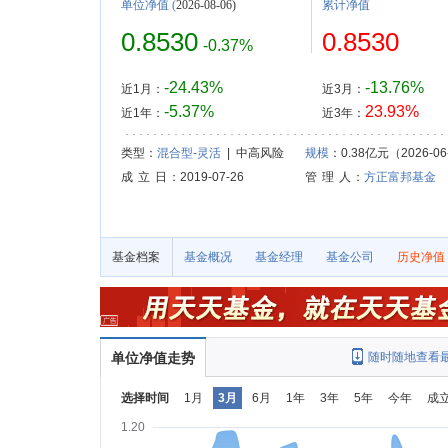
单位净值
(
2026-08-06)
累计净值
0.8530
0.8530
-0.37%
-24.43%
-13.76%
近1月：
近3月：
-5.37%
23.93%
近1年：
近3年：
类型：
混合型-灵活
| 中高风险
规模
：0.38亿元（2026-06
成 立 日
：2019-07-26
管 理 人
：
方正富邦基金
基金档案
基金概况
基金经理
基金公司
历史净值
单位净值走势
随时随地查看
选择时间
1月
3月
6月
1年
3年
5年
今年
成
1.20