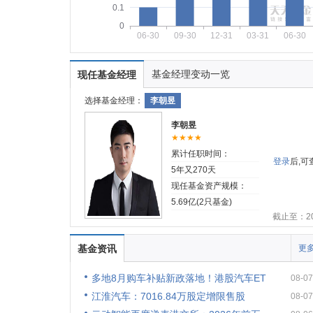
0.1
0
06-30
09-30
12-31
03-31
06-30
基金经理变动一览
现任基金经理
选择基金经理：
李朝昱
李朝昱
★★★★
累计任职时间：
登录
后,
5年又270天
现任基金资产规模：
5.69亿(2只基金)
截止至：202
基金资讯
更多
多地8月购车补贴新政落地！港股汽车ET
08-07
江淮汽车：7016.84万股定增限售股
08-07