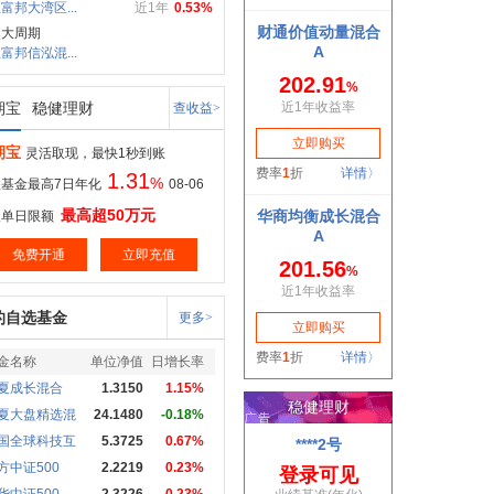
富邦大湾区...
近1年
0.53%
焦大周期
富邦信泓混...
期宝
稳健理财
查收益>
期宝
灵活取现，最快1秒到账
1.31
%
基金最高7日年化
08-06
最高超50万元
取单日限额
免费开通
立即充值
的自选基金
更多>
金名称
单位净值
日增长率
夏成长混合
1.3150
1.15%
夏大盘精选混
24.1480
-0.18%
国全球科技互
5.3725
0.67%
方中证500
2.2219
0.23%