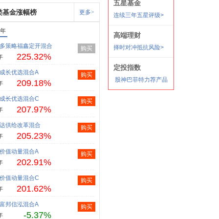
类基金涨幅榜
更多>
1年
多策略福鑫定开混合
购买
225.32%
年
成长优选混合A
购买
209.18%
年
成长优选混合C
购买
207.97%
年
达供给改革混合
购买
205.23%
年
价值动量混合A
购买
202.91%
年
价值动量混合C
购买
201.62%
年
富邦信泓混合A
购买
-5.37%
年