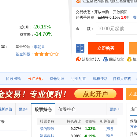
证监会批准的首批独立基金销售
交易状态：
开放申购
开放赎回
购买手续费：
1.50%
0.15%
1.0
折
费
-26.19%
近6月：
金
额：
-14.70%
成立来：
-30）
基金经理：
李朝昱
立即购买
基金评级
：
活期宝转入
回活期宝
极
阶段涨幅
分红送配
持仓明细
行业配置
规模变动
持有人结构
方
债券持仓
热
最新净值
更多>
股票持仓
更多 >
保
股票名称
持仓占比
涨跌幅
相关资讯
立来
方正
绿的谐波
9.27%
-1.32%
股吧
持
福赛科技
8.98%
-0.19%
股吧