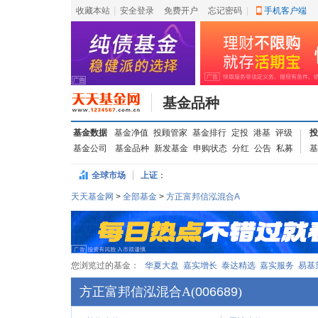
收藏本站
|
安全登录
|
免费开户
忘记密码
|
手机客户端
基金品种
基金数据
基金净值
投顾管家
基金排行
定投
港基
评级
投
基金公司
基金品种
新发基金
申购状态
分红
公告
私募
基
全球市场
上证
：
天天基金网
>
全部基金
>
方正富邦信泓混合A
您浏览过的基金：
华夏大盘
嘉实增长
泰达精选
嘉实服务
易基
方正富邦信泓混合A
(
006689
)