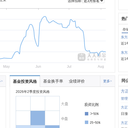
立来
选择指标:
热
存
东方
近1
东方
近1
May
Jun
Jul
Aug
同
基金换手率
业绩评价
>
基金投资风格
更多>
方
2026年2季度投资风格
管理
方正
日涨
方正