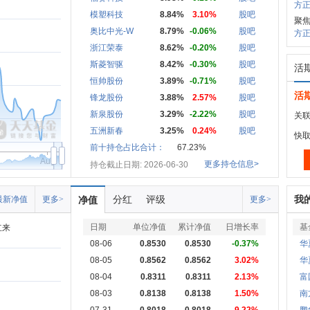
方正
模塑科技
8.84%
3.10%
股吧
聚
奥比中光-W
8.79%
-0.06%
股吧
方正
浙江荣泰
8.62%
-0.20%
股吧
斯菱智驱
8.42%
-0.30%
股吧
活
恒帅股份
3.89%
-0.71%
股吧
活
锋龙股份
3.88%
2.57%
股吧
新泉股份
3.29%
-2.22%
股吧
关联
五洲新春
3.25%
0.24%
股吧
快
前十持仓占比合计：
67.23%
Aug
更多持仓信息>
持仓截止日期: 2026-06-30
分红
评级
我
最新净值
更多>
净值
更多>
日期
单位净值
累计净值
日增长率
基
立来
08-06
0.8530
0.8530
-0.37%
华
08-05
0.8562
0.8562
3.02%
华
08-04
0.8311
0.8311
2.13%
富
08-03
0.8138
0.8138
1.50%
南