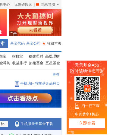
助中心
无障碍阅读
|
网站导航
|
基金代码
基金公司
★
收藏本页
期宝
指数宝
稳健理财
高端理财
金导购
收益排行
热销基金
五星基金
更多
手机访问当前基金品种页
对比
手机版天天基金下载