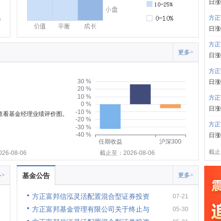
日涨
方正
日涨
方正
更多>
日涨
方正
30 %
日涨
20 %
10 %
方正
0 %
日涨
-10 %
可查看基金经理业绩评价图。
-20 %
方正
-30 %
-40 %
日涨
任期收益
沪深300
截止:
6-08-06
截止至：2026-08-06
>
基金公告
更多>
方正富邦信泓灵活配置混合型证券投资
07-21
方正富邦基金管理有限公司关于终止与
05-30