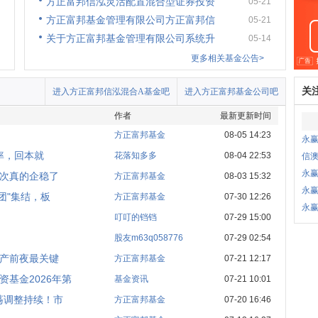
方正富邦信泓灵活配置混合型证券投资
05-21
方正富邦基金管理有限公司方正富邦信
05-21
关于方正富邦基金管理有限公司系统升
05-14
更多相关基金公告>
关
进入方正富邦信泓混合A基金吧
进入方正富邦基金公司吧
作者
最新更新时间
了
方正富邦基金
08-05 14:23
永
率，回本就
花落知多多
08-04 22:53
信
永
次真的企稳了
方正富邦基金
08-03 15:32
永
团"集结，板
方正富邦基金
07-30 12:26
永
叮叮的铛铛
07-29 15:00
股友m63q058776
07-29 02:54
产前夜最关键
方正富邦基金
07-21 12:17
基金2026年第
基金资讯
07-21 10:01
荡调整持续！市
方正富邦基金
07-20 16:46