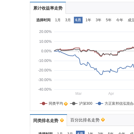
累计收益率走势
选择时间
1月
3月
6月
1年
3年
5年
今年
成
20.00%
10.00%
0.00%
-10.00%
-20.00%
-30.00%
-40.00%
Mar
Apr
同类平均    
沪深300
方正富邦信泓混合
百分比排名走势
同类排名走势