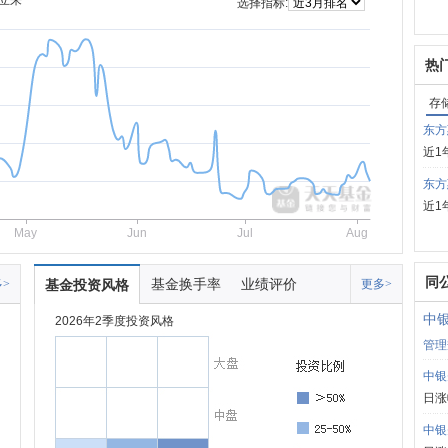
立来
选择指标:
热
存
东方
近1
东方
近1
May
Jun
Jul
Aug
同
基金换手率
业绩评价
>
基金投资风格
更多>
中
2026年2季度投资风格
管理
中银
日涨
中银