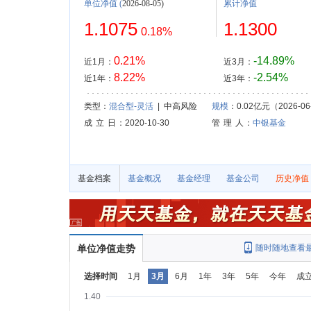
单位净值
(
2026-08-05)
累计净值
1.1075
1.1300
0.18%
0.21%
-14.89%
近1月：
近3月：
8.22%
-2.54%
近1年：
近3年：
类型：
混合型-灵活
| 中高风险
规模
：0.02亿元（2026-06
成 立 日
：2020-10-30
管 理 人
：
中银基金
基金档案
基金概况
基金经理
基金公司
历史净值
单位净值走势
随时随地查看
选择时间
1月
3月
6月
1年
3年
5年
今年
成
1.40