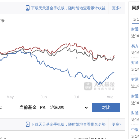
同
下载天天基金手机版，随时随地查看累计收益
更多>
近
立来
财通
近1
易方
近1
财通
近1
财通
近1
财通
May
Jun
Jul
Aug
近1
当前基金
PK
对比
C
财通
近1
下载天天基金手机版，随时随地查看排名走势
更多>
中银
近1