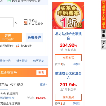
机构
民生银行全程资金监管
手机也
元
可以买基金
定投
免费开户
10元起投
速回活期宝
超级转换
基金公告
财务报表
购买信息
银基金财富号
查看
门产品
公司观点
更多>
为先 积极添利
添利债券发...
近3年
10.55%
满贯基金经理掌舵