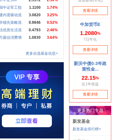
华中证500
2.3172
2.50%
国中证军工指
1.1100
1.74%
通内需驱动混
3.0820
3.25%
华领先策略混
0.9846
0.52%
信优质生活混
0.4793
2.46%
万菱信消费增
1.0830
3.64%
更多自选基金信息>