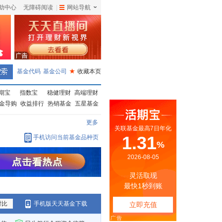
助中心
无障碍阅读
|
网站导航
|
基金代码
基金公司
★
收藏本页
期宝
指数宝
稳健理财
高端理财
金导购
收益排行
热销基金
五星基金
更多
手机访问当前基金品种页
对比
手机版天天基金下载