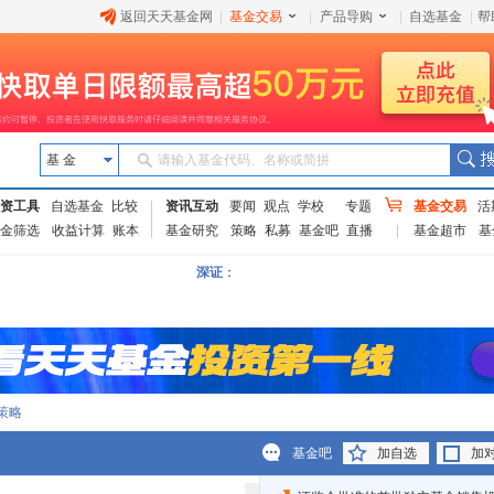
返回天天基金网
|
基金交易
|
产品导购
|
自选基金
|
帮
基 金
请输入基金代码、名称或简拼
资工具
自选基金
比较
资讯互动
要闻
观点
学校
专题
基金交易
活
金筛选
收益计算
账本
基金研究
策略
私募
基金吧
直播
基金超市
基
深证
：
策略
基金吧
加自选
加