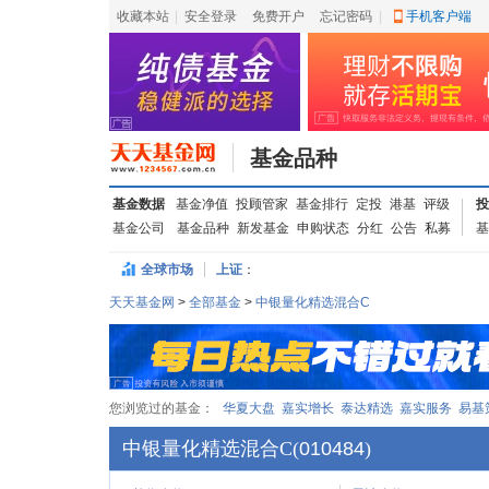
收藏本站
|
安全登录
|
免费开户
忘记密码
|
手机客户端
基金品种
基金数据
基金净值
投顾管家
基金排行
定投
港基
评级
投
基金公司
基金品种
新发基金
申购状态
分红
公告
私募
基
全球市场
上证
：
天天基金网
>
全部基金
>
中银量化精选混合C
您浏览过的基金：
华夏大盘
嘉实增长
泰达精选
嘉实服务
易基
中银量化精选混合C
(
010484
)