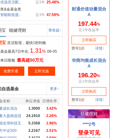
优选灵活配...
近3年
25.48%
奖&金基金奖
智能制造股...
近3年
47.59%
期宝
稳健理财
查收益>
期宝
灵活取现，最快1秒到账
1.31
%
基金最高7日年化
08-05
最高超50万元
取单日限额
免费开通
立即充值
的自选基金
更多>
金名称
单位净值
日增长率
夏成长混合
1.3000
3.42%
夏大盘精选混
24.1910
2.26%
国全球科技互
5.3368
1.96%
方中证500
2.2167
2.51%