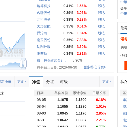
中银
路德科技
0.41%
1.56%
股吧
金牛
名雕股份
0.39%
3.06%
股吧
中银
元祖股份
0.38%
0.28%
股吧
大烨智能
0.35%
0.51%
股吧
活
乔治白
0.35%
1.84%
股吧
活
南卫股份
0.35%
7.88%
股吧
达刚控股
0.35%
3.60%
股吧
关联
唯赛勃
0.34%
2.81%
股吧
快
前十持仓占比合计：
3.90%
Aug
更多持仓信息>
持仓截止日期: 2026-06-30
分红
评级
我
最新净值
更多>
净值
更多>
日期
单位净值
累计净值
日增长率
基
立来
08-05
1.1075
1.1300
0.18%
华
08-04
1.1055
1.1280
1.01%
华
08-03
1.0945
1.1170
2.85%
富
07-31
1.0642
1.0867
2.21%
南