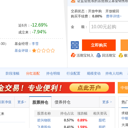
证监会批准的首批独立基金销售
交易状态：
开放申购
开放赎回
购买手续费：
0.00%
费率详情>
-12.69%
近6月：
金
额：
-7.94%
成立来：
-30）
基金经理：
李雪
立即购买
基金评级
：
活期宝转入
回活期宝
极
阶段涨幅
分红送配
持仓明细
行业配置
规模变动
持有人结构
中
债券持仓
热
最新净值
更多>
股票持仓
更多 >
求稳
股票名称
持仓占比
涨跌幅
相关资讯
立来
中银
碧兴物联
0.57%
0.89%
股吧
大
飞鹿股份
0.41%
1.59%
股吧