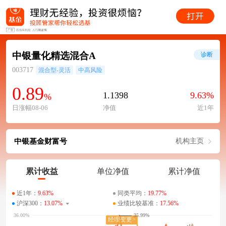
中银量化精选混合A
诊断
003717
混合型-灵活
中高风险
0.89
1.1398
9.63%
%
日涨幅08-06
净值
近1年
中银基金财富号
机构主页
累计收益
单位净值
累计净值
近1年：
9.63%
同类平均：
19.77%
沪深300：
13.07%
业绩比较基准：
17.56%
35.99%