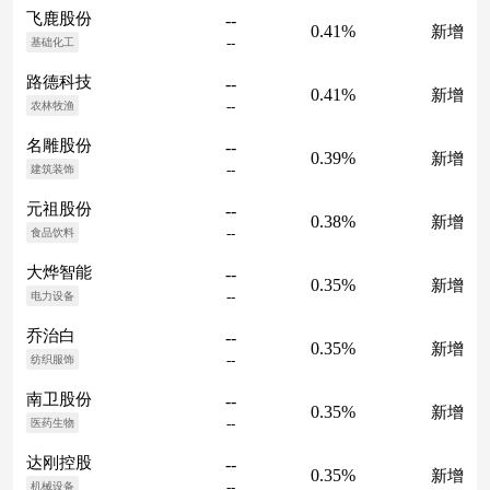
飞鹿股份
--
0.41%
新增
--
基础化工
路德科技
--
0.41%
新增
--
农林牧渔
名雕股份
--
0.39%
新增
--
建筑装饰
元祖股份
--
0.38%
新增
--
食品饮料
大烨智能
--
0.35%
新增
--
电力设备
乔治白
--
0.35%
新增
--
纺织服饰
南卫股份
--
0.35%
新增
--
医药生物
达刚控股
--
0.35%
新增
--
机械设备