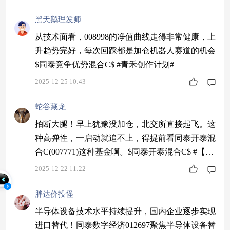
黑天鹅理发师
从技术面看，008998的净值曲线走得非常健康，上
升趋势完好，每次回踩都是加仓机器人赛道的机会
$同泰竞争优势混合C$ #青禾创作计划#
2025-12-25 10:43
蛇谷藏龙
拍断大腿！早上犹豫没加仓，北交所直接起飞。这
种高弹性，一启动就追不上，得提前看同泰开泰混
合C(007771)这种基金啊。$同泰开泰混合C$ #【跨
年坦白局】提问金梓才、陈果#
2025-12-22 11:22
胖达价投怪
半导体设备技术水平持续提升，国内企业逐步实现
进口替代！同泰数字经济012697聚焦半导体设备替