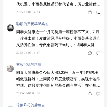
代机遇，小而美属性适配替代节奏，历史业绩优
异，012697潜力无限～$同泰数字经济股票C$ #低
2025-12-01 14:23
估补涨号启航#
聪颖的尹畅苹温柔的
同泰大健康近一个月同类第一霸榜停不下来，7 月
十连涨太猛！麦健沛经理带得好，小而美基金调仓
灵活弹性佳，专做创新药正当时，冲$同泰大健康
主题混合C$
2025-08-03 15:37
睿智沉稳的赵琦
同泰大健康基金今日大涨3.25%，近一年54%的涨
幅傲视群雄！上周勇夺月度业绩冠军，实现十连涨
神话。这只专注创新药的基金调仓灵活，在小规模
优势下展现出惊人的爆发力。$同泰大健康主题混
2025-08-01 04:54
合C$
伶俐乖巧的龚翔云