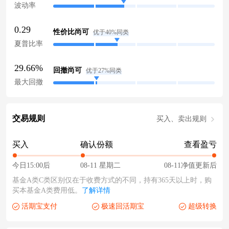
波动率
0.29
性价比尚可
优于40%同类
夏普比率
29.66%
回撤尚可
优于27%同类
最大回撤
交易规则
买入、卖出规则
买入
确认份额
查看盈亏
今日15:00后
08-11 星期二
08-11净值更新后
基金A类C类区别仅在于收费方式的不同，持有365天以上时，购
买本基金A类费用低。
了解详情
活期宝支付
极速回活期宝
超级转换