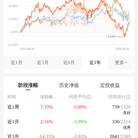
-4.34%
近1月
近3月
近6月
近1年
更多
阶段涨幅
历史净值
定投收益
时间
涨跌幅
同类平均
同类排行
近1周
7.33%
5.09%
739
/2320
良好
近1月
2.16%
-5.99%
330
/2314
优秀
近3月
-14.33%
-3.93%
2041
/2309