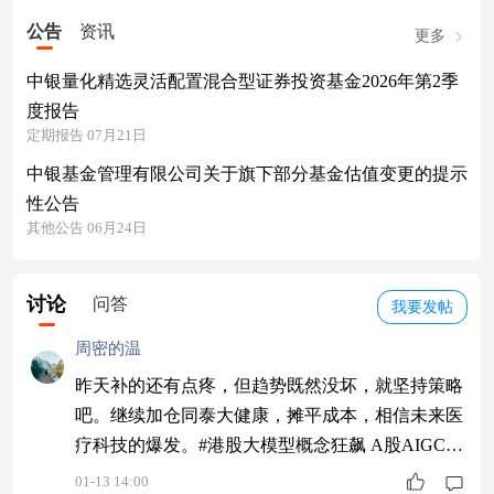
公告
资讯
更多
中银量化精选灵活配置混合型证券投资基金2026年第2季
度报告
定期报告 07月21日
中银基金管理有限公司关于旗下部分基金估值变更的提示
性公告
其他公告 06月24日
讨论
问答
我要发帖
周密的温
昨天补的还有点疼，但趋势既然没坏，就坚持策略
吧。继续加仓同泰大健康，摊平成本，相信未来医
疗科技的爆发。#港股大模型概念狂飙 A股AIGC和
算力股活跃#
01-13 14:00