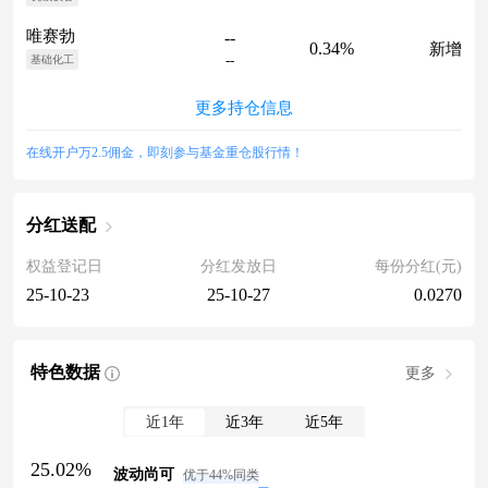
唯赛勃
--
0.34%
新增
--
基础化工
更多持仓信息
在线开户万2.5佣金，即刻参与基金重仓股行情！
分红送配
权益登记日
分红发放日
每份分红(元)
25-10-23
25-10-27
0.0270
特色数据
更多
近1年
近3年
近5年
25.02%
波动尚可
优于44%同类