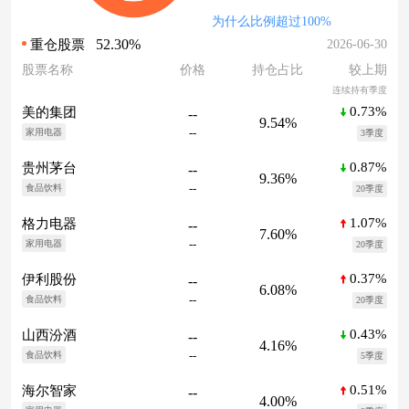
为什么比例超过100%
52.30%
2026-06-30
重仓股票
股票名称
价格
持仓占比
较上期
连续持有季度
0.73%
美的集团
--
9.54%
--
家用电器
3季度
0.87%
贵州茅台
--
9.36%
--
食品饮料
20季度
1.07%
格力电器
--
7.60%
--
家用电器
20季度
0.37%
伊利股份
--
6.08%
--
食品饮料
20季度
0.43%
山西汾酒
--
4.16%
--
食品饮料
5季度
0.51%
海尔智家
--
4.00%