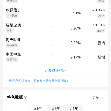
--
家用电器
9季度
0.03%
牧原股份
--
3.91%
--
农林牧渔
5季度
0.10%
福耀玻璃
--
3.26%
--
汽车
11季度
海天味业
--
2.22%
新增
--
食品饮料
中国中免
--
2.17%
新增
--
商贸零售
更多持仓信息
在线开户万2.5佣金，即刻参与基金重仓股行情！
特色数据
更多
近1年
近3年
近5年