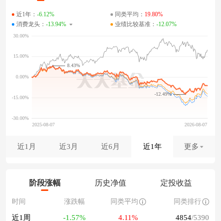
近1年：
-6.12%
同类平均：
19.80%
消费龙头：
-13.94%
业绩比较基准：
-12.07%
8.43%
-12.49%
近1月
近3月
近6月
近1年
更多
阶段涨幅
历史净值
定投收益
时间
涨跌幅
同类平均
同类排行
近1周
-1.57%
4.11%
4854
/5390