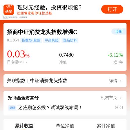
招商中证消费龙头指数增强C
诊断
011854
指数型-股票
中高风险
食品饮料
0.03
0.7480
-6.12%
%
日涨幅08-07
净值
近1年
关联指数｜中证消费龙头指数
详情
招商基金财富号
机构主页
迷茫期怎么投？试试双线布局！
08-04
提醒
累计收益
单位净值
累计净值