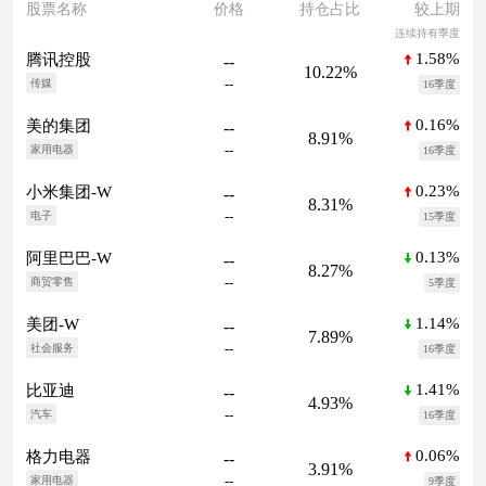
股票名称
价格
持仓占比
较上期
连续持有季度
1.58%
腾讯控股
--
10.22%
--
传媒
16季度
0.16%
美的集团
--
8.91%
--
家用电器
16季度
0.23%
小米集团-W
--
8.31%
--
电子
15季度
0.13%
阿里巴巴-W
--
8.27%
--
商贸零售
5季度
1.14%
美团-W
--
7.89%
--
社会服务
16季度
1.41%
比亚迪
--
4.93%
--
汽车
16季度
0.06%
格力电器
--
3.91%
--
家用电器
9季度