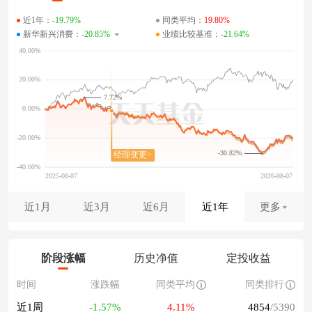
近1年：
-19.79%
同类平均：
19.80%
新华新兴消费：
-20.85%
业绩比较基准：
-21.64%
7.72%
-30.82%
近1月
近3月
近6月
近1年
更多
阶段涨幅
历史净值
定投收益
时间
涨跌幅
同类平均
同类排行
近1周
-1.57%
4.11%
4854
/5390