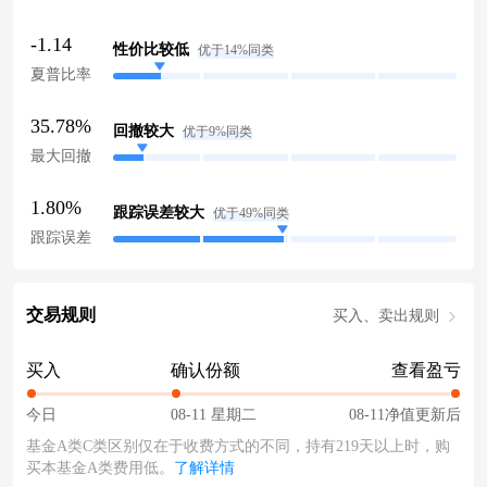
-1.14
性价比较低
优于14%同类
夏普比率
35.78%
回撤较大
优于9%同类
最大回撤
1.80%
跟踪误差较大
优于49%同类
跟踪误差
交易规则
买入、卖出规则
买入
确认份额
查看盈亏
今日
08-11 星期二
08-11净值更新后
基金A类C类区别仅在于收费方式的不同，持有219天以上时，购
买本基金A类费用低。
了解详情