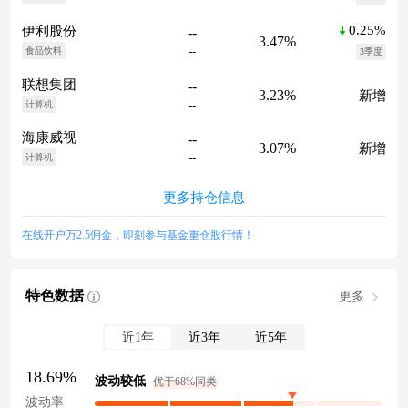
0.25%
伊利股份
--
3.47%
--
食品饮料
3季度
联想集团
--
3.23%
新增
--
计算机
海康威视
--
3.07%
新增
--
计算机
更多持仓信息
在线开户万2.5佣金，即刻参与基金重仓股行情！
特色数据
更多
近1年
近3年
近5年
18.69%
波动较低
优于68%同类
波动率