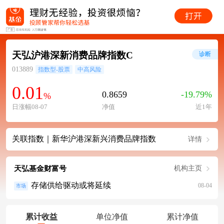
天弘沪港深新消费品牌指数C
诊断
013889
指数型-股票
中高风险
0.01
0.8659
-19.79%
%
日涨幅08-07
净值
近1年
关联指数｜新华沪港深新兴消费品牌指数
详情
天弘基金财富号
机构主页
存储供给驱动或将延续
08-04
市场
累计收益
单位净值
累计净值