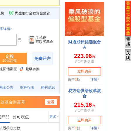
机构
民生银行全程资金监管
率详情>
手机也
元
可以买基金
定投
免费开户
10元起投
速回活期宝
超级转换
基金公告
财务报表
购买信息
方达基金财富号
查看
门产品
公司观点
更多>
A股核心指数