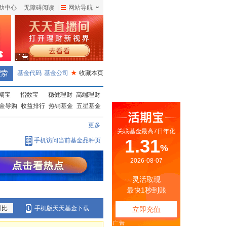
助中心
无障碍阅读
|
网站导航
|
基金代码
基金公司
★
收藏本页
期宝
指数宝
稳健理财
高端理财
金导购
收益排行
热销基金
五星基金
更多
手机访问当前基金品种页
对比
手机版天天基金下载