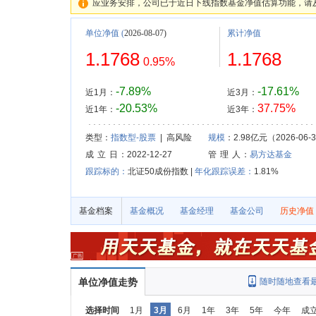
应业务安排，公司已于近日下线指数基金净值估算功能，请
单位净值
(
2026-08-07)
累计净值
1.1768
1.1768
0.95%
-7.89%
-17.61%
近1月：
近3月：
-20.53%
37.75%
近1年：
近3年：
类型：
指数型-股票
| 高风险
规模
：2.98亿元（2026-06-
成 立 日
：2022-12-27
管 理 人
：
易方达基金
跟踪标的：
北证50成份指数 |
年化跟踪误差：
1.81%
基金档案
基金概况
基金经理
基金公司
历史净值
单位净值走势
随时随地查看
选择时间
1月
3月
6月
1年
3年
5年
今年
成