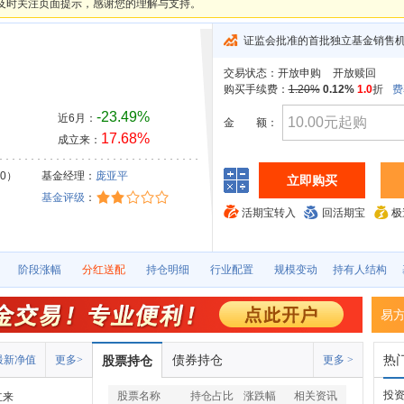
及时关注页面提示，感谢您的理解与支持。
证监会批准的首批独立基金销售
交易状态：
开放申购
开放赎回
购买手续费：
1.20%
0.12%
1.0
折
费
-23.49%
近6月：
金
额：
17.68%
成立来：
30）
基金经理：
庞亚平
立即购买
基金评级
：
活期宝转入
回活期宝
极
阶段涨幅
分红送配
持仓明细
行业配置
规模变动
持有人结构
易
债券持仓
热
最新净值
更多>
股票持仓
更多 >
投资
股票名称
持仓占比
涨跌幅
相关资讯
立来