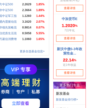
方中证500
2.2629
1.85%
华中证500
2.3664
1.89%
国中证军工指
1.1260
1.44%
通内需驱动混
3.1620
2.07%
华领先策略混
0.9814
0.07%
信优质生活混
0.5058
5.55%
万菱信消费增
1.1060
1.65%
更多自选基金信息>