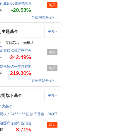
达北证50成份指数A
购买
-20.53%
年
全部同类基金>
门主题基金
更多>
件
存储芯片
光模块
多策略福鑫定开混合
购买
242.49%
年
景气甄选一年持有期
购买
219.80%
年
更多主题基金>
公司旗下基金
更多>
方达基金
规模：24552.66亿
旗下基金：940只
达医疗保健行业混合C
购买
8.71%
幅