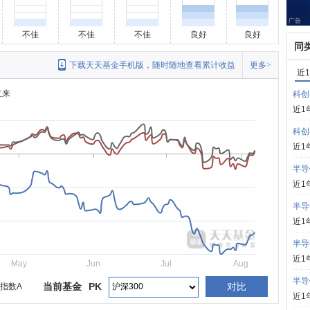
不佳
不佳
不佳
良好
良好
同
下载天天基金手机版，随时随地查看累计收益
更多>
近
立来
科创
近1
科创
近1
半导
近1
半导
近1
半导
近1
May
Jun
Jul
Aug
半导
当前基金
PK
对比
指数A
近1