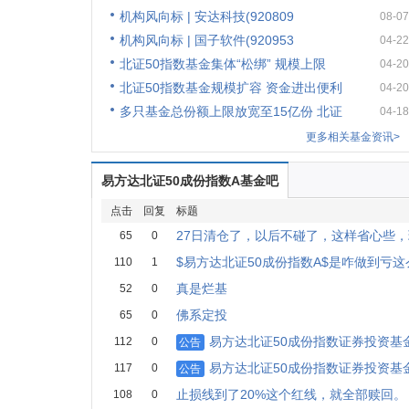
机构风向标 | 安达科技(920809
08-07
机构风向标 | 国子软件(920953
04-22
北证50指数基金集体“松绑” 规模上限
04-20
北证50指数基金规模扩容 资金进出便利
04-20
多只基金总份额上限放宽至15亿份 北证
04-18
更多相关基金资讯>
易方达北证50成份指数A基金吧
点击
回复
标题
27日清仓了，以后不碰了，这样省心些
65
0
$易方达北证50成份指数A$是咋做到亏
110
1
真是烂基
52
0
佛系定投
65
0
易方达北证50成份指数证券投资基
112
0
公告
易方达北证50成份指数证券投资基金
117
0
公告
止损线到了20%这个红线，就全部赎回。
108
0