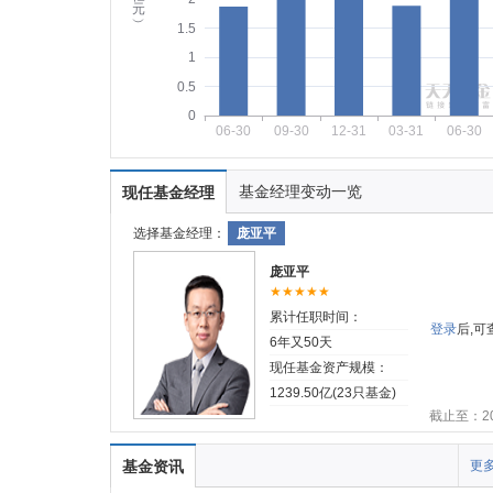
元
︶
1.5
1
0.5
0
06-30
09-30
12-31
03-31
06-30
基金经理变动一览
现任基金经理
选择基金经理：
庞亚平
庞亚平
★★★★★
累计任职时间：
登录
后,
6年又50天
现任基金资产规模：
1239.50亿(23只基金)
截止至：202
基金资讯
更多