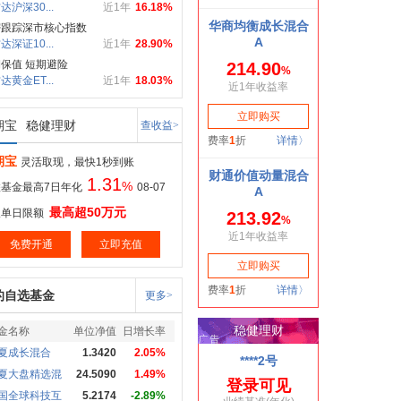
达沪深30...
近1年
16.18%
密跟踪深市核心指数
达深证10...
近1年
28.90%
保值 短期避险
达黄金ET...
近1年
18.03%
期宝
稳健理财
查收益>
期宝
灵活取现，最快1秒到账
1.31
%
基金最高7日年化
08-07
最高超50万元
取单日限额
免费开通
立即充值
的自选基金
更多>
金名称
单位净值
日增长率
夏成长混合
1.3420
2.05%
夏大盘精选混
24.5090
1.49%
国全球科技互
5.2174
-2.89%