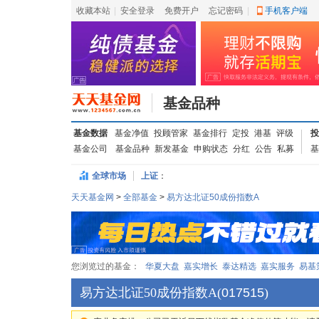
收藏本站
|
安全登录
|
免费开户
忘记密码
|
手机客户端
基金品种
基金数据
基金净值
投顾管家
基金排行
定投
港基
评级
投
基金公司
基金品种
新发基金
申购状态
分红
公告
私募
基
全球市场
上证
：
天天基金网
>
全部基金
>
易方达北证50成份指数A
您浏览过的基金：
华夏大盘
嘉实增长
泰达精选
嘉实服务
易基
易方达北证50成份指数A
(
017515
)