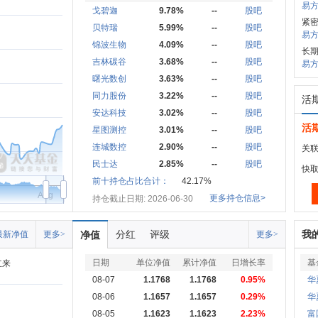
易方
戈碧迦
9.78%
--
股吧
紧
贝特瑞
5.99%
--
股吧
易方
锦波生物
4.09%
--
股吧
长期
吉林碳谷
3.68%
--
股吧
易方
曙光数创
3.63%
--
股吧
同力股份
3.22%
--
股吧
活
安达科技
3.02%
--
股吧
活
星图测控
3.01%
--
股吧
连城数控
2.90%
--
股吧
关联
民士达
2.85%
--
股吧
快
前十持仓占比合计：
42.17%
Aug
更多持仓信息>
持仓截止日期: 2026-06-30
分红
评级
我
最新净值
更多>
净值
更多>
日期
单位净值
累计净值
日增长率
基
立来
08-07
1.1768
1.1768
0.95%
华
08-06
1.1657
1.1657
0.29%
华
08-05
1.1623
1.1623
2.23%
富