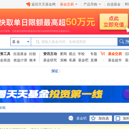
返回天天基金网
|
基金交易
|
产品导购
|
自选基金
|
帮
基 金
请输入基金代码、名称或简拼
资工具
自选基金
比较
资讯互动
要闻
观点
学校
专题
基金交易
活
金筛选
收益计算
账本
基金研究
策略
私募
基金吧
直播
基金超市
基
深证
：
策略
基金吧
加自选
加