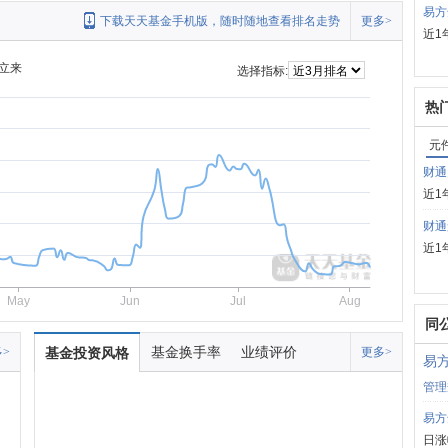
易方
下载天天基金手机版，随时随地查看排名走势
更多>
近1
立来
选择指标:
热
元
财通
近1
财通
近1
May
Jun
Jul
Aug
同
基金换手率
业绩评价
>
基金投资风格
更多>
易
管理
易方
日涨