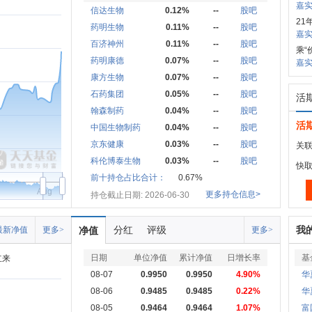
嘉实
信达生物
0.12%
--
股吧
21
药明生物
0.11%
--
股吧
嘉
百济神州
0.11%
--
股吧
乘“
药明康德
0.07%
--
股吧
嘉实
康方生物
0.07%
--
股吧
石药集团
0.05%
--
股吧
活
翰森制药
0.04%
--
股吧
活
中国生物制药
0.04%
--
股吧
京东健康
0.03%
--
股吧
关联
科伦博泰生物
0.03%
--
股吧
快
前十持仓占比合计：
0.67%
Aug
更多持仓信息>
持仓截止日期: 2026-06-30
分红
评级
我
最新净值
更多>
净值
更多>
日期
单位净值
累计净值
日增长率
基
立来
08-07
0.9950
0.9950
4.90%
华
08-06
0.9485
0.9485
0.22%
华
08-05
0.9464
0.9464
1.07%
富