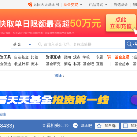
返回天天基金网
|
基金交易
|
产品导购
|
自选基金
|
帮
基 金
请输入基金代码、名称或简拼
资工具
自选基金
比较
资讯互动
要闻
观点
学校
专题
基金交易
活
金筛选
收益计算
账本
基金研究
策略
私募
基金吧
直播
基金超市
基
深证
：
策略
8433
)
查看相关ETF>
基金吧
加自选
加