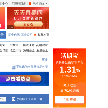
助中心
无障碍阅读
|
网站导航
|
基金代码
基金公司
★
收藏本页
期宝
指数宝
稳健理财
高端理财
金导购
收益排行
热销基金
五星基金
更多
手机访问当前基金品种页
对比
手机版天天基金下载