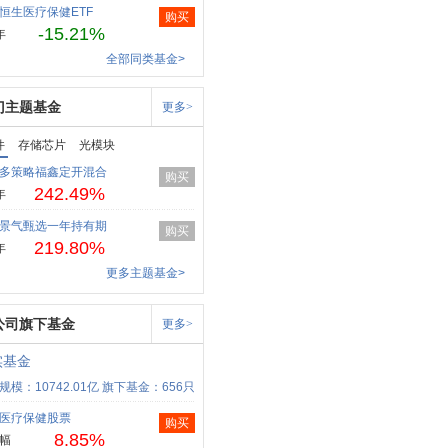
恒生医疗保健ETF
购买
-15.21%
年
全部同类基金>
门主题基金
更多>
件
存储芯片
光模块
多策略福鑫定开混合
购买
242.49%
年
景气甄选一年持有期
购买
219.80%
年
更多主题基金>
公司旗下基金
更多>
实基金
规模：10742.01亿
旗下基金：656只
医疗保健股票
购买
8.85%
幅