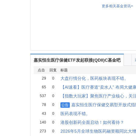
更多相关基金资讯>
嘉实恒生医疗保健ETF发起联接(QDII)C基金吧
点击
回复
标题
大盘行情分化，医药板块表现不错。
29
0
【AI速看】医疗赛道“卖水人” 布局大健
65
0
【指数大玩家】聚焦医疗产业核心，关注
537
0
嘉实恒生医疗保健交易型开放式指
78
0
公告
医药表现不错。
43
0
港股创新药全面启动！如何看待？
140
0
2026年5月全球生物医药融资额同比大增
273
0