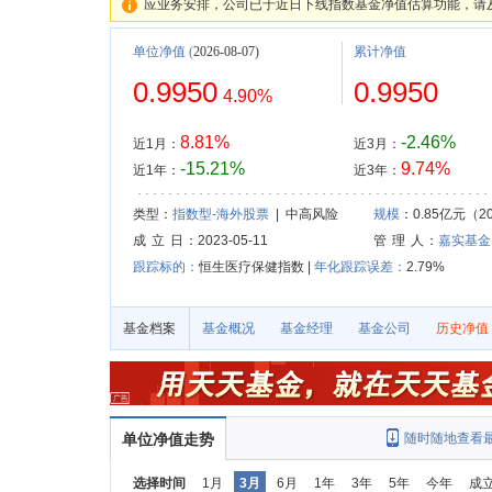
应业务安排，公司已于近日下线指数基金净值估算功能，请
单位净值
(
2026-08-07)
累计净值
0.9950
0.9950
4.90%
8.81%
-2.46%
近1月：
近3月：
-15.21%
9.74%
近1年：
近3年：
类型：
指数型-海外股票
| 中高风险
规模
：0.85亿元（20
成 立 日
：2023-05-11
管 理 人
：
嘉实基金
跟踪标的：
恒生医疗保健指数 |
年化跟踪误差：
2.79%
基金档案
基金概况
基金经理
基金公司
历史净值
单位净值走势
随时随地查看
选择时间
1月
3月
6月
1年
3年
5年
今年
成