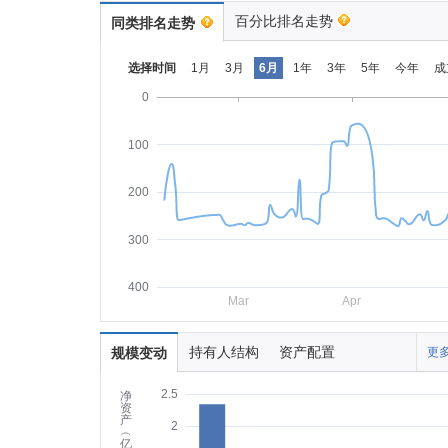
百分比排名走势
同类排名走势
选择时间
1月
3月
6月
1年
3年
5年
今年
成
0
100
200
300
400
Mar
Apr
持有人结构
资产配置
规模变动
更多
2.5
净
资
产
2
︵
亿