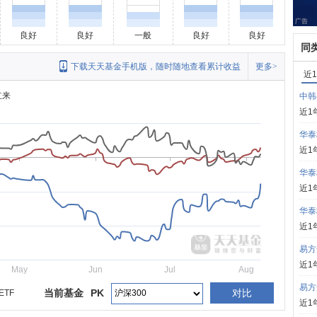
良好
良好
一般
良好
良好
同
下载天天基金手机版，随时随地查看累计收益
更多>
近
立来
中韩
近1
华泰
近1
华泰
近1
华泰
近1
易方
近1
May
Jun
Jul
Aug
易方
当前基金
PK
对比
TF
近1