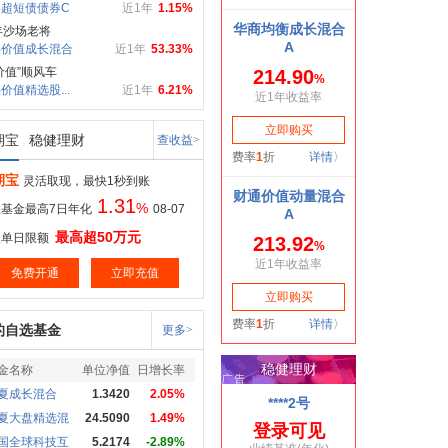
超短债债券C
近1年
1.15%
年沙场老将
实价值成长混合
近1年
53.33%
价值”顺风车
价值精选股...
近1年
6.21%
期宝
稳健理财
查收益>
期宝
灵活取现，最快1秒到账
1.31
%
基金最高7日年化
08-07
最高超50万元
取单日限额
免费开通
立即充值
的自选基金
更多>
金名称
单位净值
日增长率
夏成长混合
1.3420
2.05%
夏大盘精选混
24.5090
1.49%
国全球科技互
5.2174
-2.89%