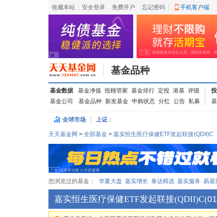
收藏本站
|
安全登录
|
免费开户
忘记密码
|
手机客户端
基金品种
基金数据
基金净值
投顾管家
基金排行
定投
港基
评级
投
基金公司
基金品种
新发基金
申购状态
分红
公告
私募
基
全球市场
上证
：
天天基金网
>
全部基金
>
嘉实恒生医疗保健ETF发起联接(QDII)C
您浏览过的基金：
华夏大盘
嘉实增长
泰达精选
嘉实服务
易基
嘉实恒生医疗保健ETF发起联接(QDII)C
(
01