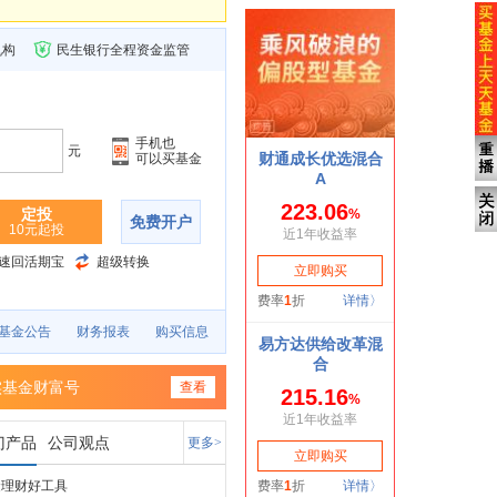
机构
民生银行全程资金监管
手机也
元
可以买基金
定投
免费开户
10元起投
速回活期宝
超级转换
基金公告
财务报表
购买信息
实基金财富号
查看
门产品
公司观点
更多>
金理财好工具