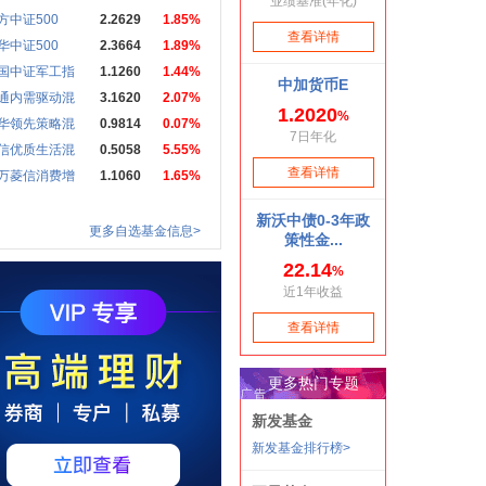
方中证500
2.2629
1.85%
华中证500
2.3664
1.89%
国中证军工指
1.1260
1.44%
通内需驱动混
3.1620
2.07%
华领先策略混
0.9814
0.07%
信优质生活混
0.5058
5.55%
万菱信消费增
1.1060
1.65%
更多自选基金信息>