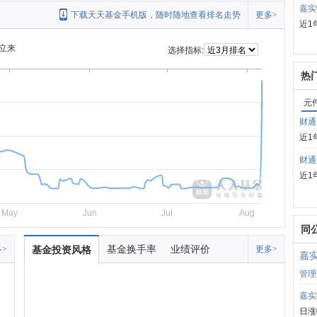
嘉实
下载天天基金手机版，随时随地查看排名走势
更多>
近1
立来
选择指标:
热
元
财通
近1
财通
近1
May
Jun
Jul
Aug
同
基金换手率
业绩评价
>
基金投资风格
更多>
嘉
管理
嘉实
日涨