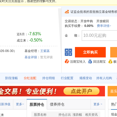
及时关注页面提示，感谢您的理解与支持。
证监会批准的首批独立基金销售
交易状态：
开放申购
开放赎回
购买手续费：
0.00%
费率详情>
-7.63%
近6月：
金
额：
-0.50%
成立来：
26-06-30）
基金经理：
王紫菡
立即购买
基金评级
：
暂无评级
活期宝转入
回活期宝
极
阶段涨幅
分红送配
持仓明细
行业配置
规模变动
持有人结构
嘉
债券持仓
热
最新净值
更多>
股票持仓
更多 >
现
股票名称
持仓占比
涨跌幅
相关资讯
立来