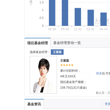
元
1.5
︶
1
0.5
0
06-30
09-30
12-31
03-31
06-30
基金经理变动一览
现任基金经理
选择基金经理：
王紫菡
王紫菡
★★★★★
累计任职时间：
登录
后,
4年又334天
现任基金资产规模：
158.75亿(31只基金)
截止至：202
基金资讯
更多