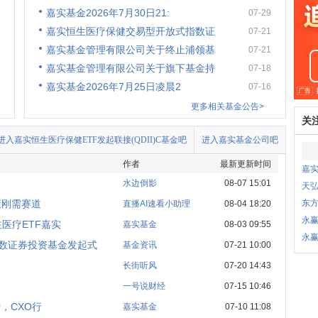
嘉实基金2026年7月30日21:
07-29
嘉实恒生医疗保健交易型开放式指数证
07-21
嘉实基金管理有限公司关于终止浦领基
07-21
嘉实基金管理有限公司关于旗下基金持
07-18
嘉实基金2026年7月25日凌晨2
07-16
更多相关基金公告>
关
进入嘉实恒生医疗保健ETF发起联接(QDII)C基金吧
进入嘉实基金公司吧
作者
最新更新时间
嘉实
水边倒影
08-07 15:01
天弘
康刚需赛道
东
直播AI速看小助理
08-04 18:20
永
医疗ETF嘉实
嘉实基金
08-03 09:55
永
数证券投资基金发起式
基金资讯
07-21 10:00
长街听风
07-20 14:43
一号说财经
07-15 10:46
，CXO行
嘉实基金
07-10 11:08