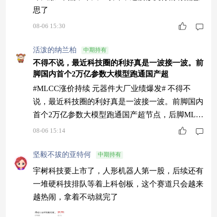
思了
08-06 15:30
活泼的纳兰柏
中期持有
不得不说，最近科技圈的利好真是一波接一波。前
脚国内首个2万亿参数大模型跑通国产超
#MLCC涨价持续 元器件大厂业绩爆发# 不得不
说，最近科技圈的利好真是一波接一波。前脚国内
首个2万亿参数大模型跑通国产超节点，后脚MLC
C龙头们集体涨价，AI算力的故事从海外村田的财
08-06 15:14
报一路讲到A股的产业链，逻辑链完整得让人安
心。$博时上证科创板100ETF联接C$ 前十大权重
坚毅不拔的亚特何
中期持有
里有普冉股份、华峰测控、芯源微、安集科技、仕
宇树科技要上市了，人形机器人第一股，后续还有
佳光子、睿创微纳这些，全是科创板上中等市值
一堆硬科技排队等着上科创板，这个赛道只会越来
的“专精特新”，半导体、新材料、光学
越热闹，拿着不动就完了