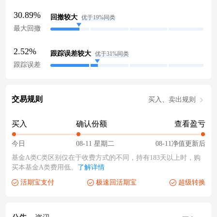
30.89%
回撤较大
优于19%同类
最大回撤
2.52%
跟踪误差较大
优于31%同类
跟踪误差
交易规则
买入、卖出规则
买入
确认份额
查看盈亏
今日
08-11 星期二
08-11净值更新后
基金A类C类区别仅在于收费方式的不同，持有183天以上时，购
买本基金A类费用低。
了解详情
活期宝支付
极速回活期宝
超级转换