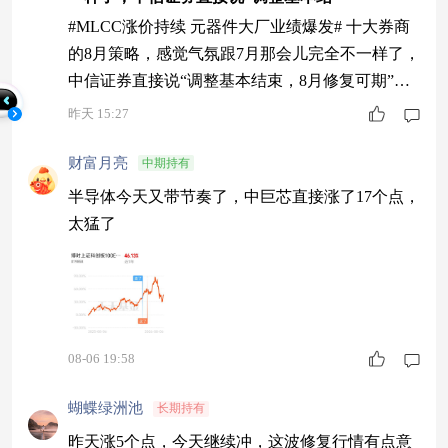
#MLCC涨价持续 元器件大厂业绩爆发# 十大券商
的8月策略，感觉气氛跟7月那会儿完全不一样了，
中信证券直接说“调整基本结束，8月修复可期”，
强调这轮只是拥挤交易的修正，不是去杠杆冲击，
昨天 15:27
整体杠杆情况挺安全，科技类ETF还在持续吸金。
券商集体喊“超跌修复窗口开启”这个信号，可比啥
财富月亮
中期持有
都管用。$博时上证科创板100ETF联接C$ 跟踪的
半导体今天又带节奏了，中巨芯直接涨了17个点，
上证科创板100指数，盘子里的都是硬科技中坚力
太猛了
量。7月30日政治局会议
08-06 19:58
蝴蝶绿洲池
长期持有
昨天涨5个点，今天继续冲，这波修复行情有点意