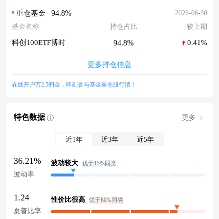
94.8%
2026-06-30
重仓基金
基金名称
持仓占比
较上期
94.8%
科创100ETF博时
0.41%
更多持仓信息
在线开户万2.5佣金，即刻参与基金重仓股行情！
特色数据
更多
近1年
近3年
近5年
36.21%
波动较大
优于15%同类
波动率
1.24
性价比很高
优于80%同类
夏普比率