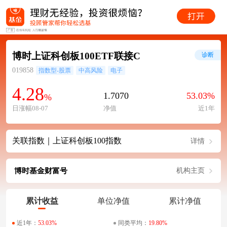
博时上证科创板100ETF联接C
诊断
019858
指数型-股票
中高风险
电子
4.28
1.7070
53.03%
%
日涨幅08-07
净值
近1年
关联指数｜上证科创板100指数
详情
博时基金财富号
机构主页
累计收益
单位净值
累计净值
近1年：
53.03%
同类平均：
19.80%