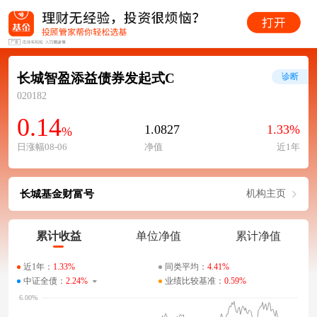
长城智盈添益债券发起式C
诊断
020182
0.14
1.0827
1.33%
%
日涨幅08-06
净值
近1年
长城基金财富号
机构主页
累计收益
单位净值
累计净值
近1年：
1.33%
同类平均：
4.41%
中证全债：
2.24%
业绩比较基准：
0.59%