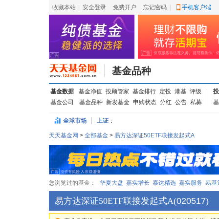
收藏本站
|
安全登录
|
免费开户
忘记密码
|
手机客户端
基金品种
基金数据
基金净值
投顾管家
基金排行
定投
港基
评级
投
基金公司
基金品种
新发基金
申购状态
分红
公告
私募
基
全球市场
上证
：
天天基金网
>
全部基金
>
易方达深证50ETF联接发起式A
您浏览过的基金：
华夏大盘
嘉实增长
泰达精选
嘉实服务
易基
易方达深证50ETF联接发起式A
(
020517
)