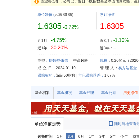
应业务安排，公司已于近日下线指数基金净值估算功能，请
单位净值
(
2026-08-06)
累计净值
1.6305
1.6305
-0.72%
-4.75%
-1.10%
近1月：
近3月：
30.20%
--
近1年：
近3年：
类型：
指数型-股票
| 中高风险
规模
：0.26亿元（2026-
成 立 日
：2024-01-10
管 理 人
：
易方达基金
跟踪标的：
深证50指数 |
年化跟踪误差：
1.67%
基金档案
基金概况
基金经理
基金公司
历史净值
单位净值走势
随时随地查看
选择时间
1月
3月
6月
1年
3年
5年
今年
成