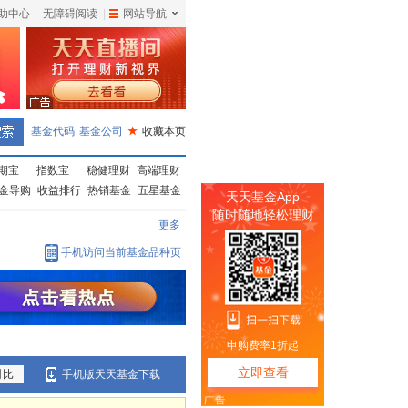
助中心
无障碍阅读
|
网站导航
|
基金代码
基金公司
★
收藏本页
期宝
指数宝
稳健理财
高端理财
金导购
收益排行
热销基金
五星基金
更多
手机访问当前基金品种页
对比
手机版天天基金下载