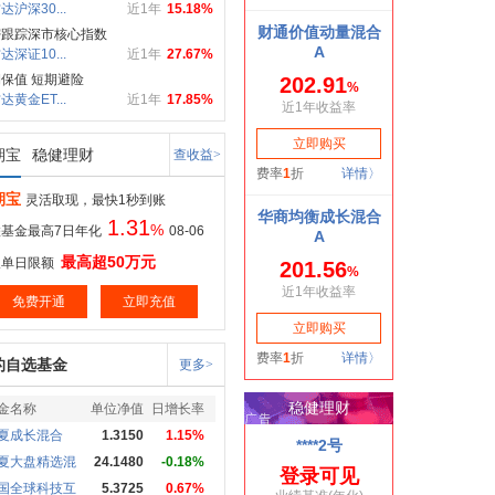
达沪深30...
近1年
15.18%
密跟踪深市核心指数
达深证10...
近1年
27.67%
保值 短期避险
达黄金ET...
近1年
17.85%
期宝
稳健理财
查收益>
期宝
灵活取现，最快1秒到账
1.31
%
基金最高7日年化
08-06
最高超50万元
取单日限额
免费开通
立即充值
的自选基金
更多>
金名称
单位净值
日增长率
夏成长混合
1.3150
1.15%
夏大盘精选混
24.1480
-0.18%
国全球科技互
5.3725
0.67%