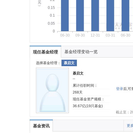
元
︶
0.15
0.1
0.05
0
06-30
09-30
12-31
03-31
06-30
基金经理变动一览
现任基金经理
选择基金经理：
聂启文
聂启文
--
累计任职时间：
登录
后,
268天
现任基金资产规模：
36.67亿(19只基金)
截止至：202
基金资讯
更多