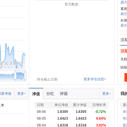
易方
暂无数据
紧
易方
长期
易方
活
活
关联
快
Aug
更多持仓信息>
持仓截止日期:
分红
评级
我
最新净值
更多>
净值
更多>
日期
单位净值
累计净值
日增长率
基
立来
08-06
1.6305
1.6305
-0.72%
华
08-05
1.6423
1.6423
0.64%
华
08-04
1.6318
1.6318
3.02%
富