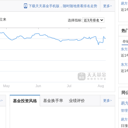
易方
下载天天基金手机版，随时随地查看排名走势
更多>
近1
立来
选择指标:
热
存
东方
近1
东方
近1
May
Jun
Jul
Aug
同
基金换手率
业绩评价
>
基金投资风格
更多>
易
管理
易方
日涨