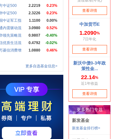
方中证500
2.2219
0.23%
华中证500
2.3226
0.23%
国中证军工指
1.1100
0.00%
通内需驱动混
3.0980
0.52%
华领先策略混
0.9807
-0.40%
信优质生活混
0.4792
-0.02%
万菱信消费增
1.0880
0.46%
更多自选基金信息>