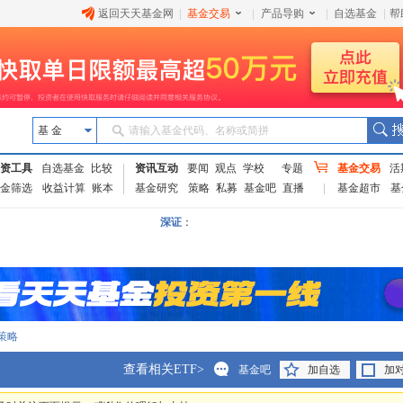
返回天天基金网
|
基金交易
|
产品导购
|
自选基金
|
帮
基 金
请输入基金代码、名称或简拼
资工具
自选基金
比较
资讯互动
要闻
观点
学校
专题
基金交易
活
金筛选
收益计算
账本
基金研究
策略
私募
基金吧
直播
基金超市
基
深证
：
策略
查看相关ETF>
基金吧
加自选
加