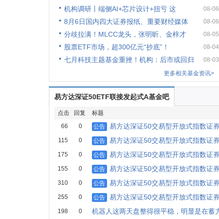
机构调研丨端侧AI+芯片设计+扭亏 这
08-06
8月6日国内四大证券报纸、重要财经媒体
08-06
分歧拉满！MLCC龙头，张明昕、金梓才
08-05
股票ETF市场，超300亿元“抄底”！
08-04
七月科技主题基金重挫！机构：后市或回归
08-03
更多相关基金资讯>
易方达深证50ETF联接发起式A基金吧
点击
回复
标题
易方达深证50交易型开放式指数证
66
0
公告
易方达深证50交易型开放式指数证
115
0
公告
易方达深证50交易型开放式指数证
175
0
公告
易方达深证50交易型开放式指数证
155
0
公告
易方达深证50交易型开放式指数证
310
0
公告
易方达深证50交易型开放式指数证
255
0
公告
机器人这两天盘整得很平稳，明显是在蓄
198
0