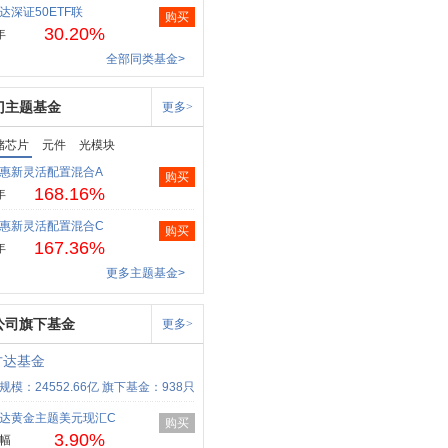
达深证50ETF联
购买
30.20%
年
全部同类基金>
门主题基金
更多>
储芯片
元件
光模块
惠新灵活配置混合A
购买
168.16%
年
惠新灵活配置混合C
购买
167.36%
年
更多主题基金>
公司旗下基金
更多>
方达基金
规模：24552.66亿
旗下基金：938只
达黄金主题美元现汇C
购买
3.90%
幅