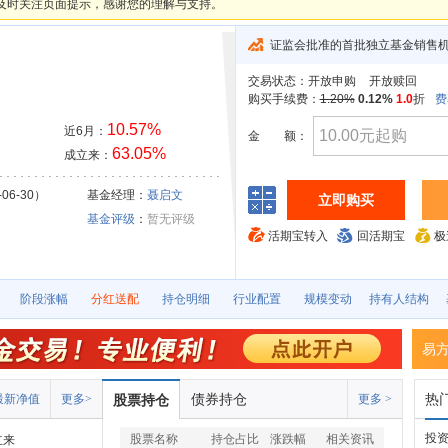
及时关注页面提示，感谢您的理解与支持。
证监会批准的首批独立基金销售
交易状态：
开放申购
开放赎回
购买手续费：
1.20%
0.12%
1.0
折
费
10.57%
近6月：
金
额：
63.05%
成立来：
06-30）
基金经理：
聂启文
立即购买
基金评级
：
暂无评级
活期宝转入
回活期宝
极
阶段涨幅
分红送配
持仓明细
行业配置
规模变动
持有人结构
易
债券持仓
热
最新净值
更多>
股票持仓
更多 >
投资
股票名称
持仓占比
涨跌幅
相关资讯
立来