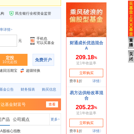
机构
民生银行全程资金监管
率详情>
手机也
元
可以买基金
定投
免费开户
10元起投
速回活期宝
超级转换
基金公告
财务报表
购买信息
方达基金财富号
查看
门产品
公司观点
更多>
A股核心指数