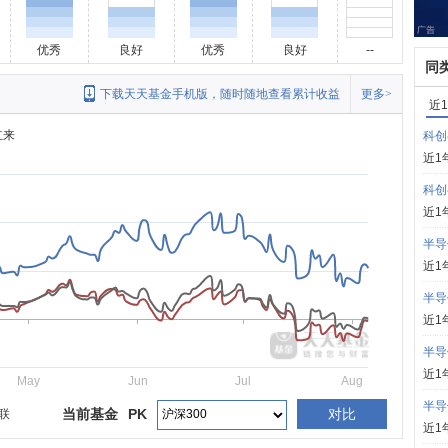
优秀
良好
优秀
良好
--
同
下载天天基金手机版，随时随地查看累计收益
更多>
近
立来
科创
近1
科创
近1
半导
近1
半导
近1
半导
近1
May
Jun
Jul
Aug
半导
当前基金
PK
对比
F联
近1