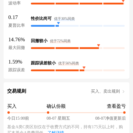
波动率
0.17
性价比尚可
优于30%同类
夏普比率
14.76%
回撤较小
优于72%同类
最大回撤
1.59%
跟踪误差较小
优于56%同类
跟踪误差
交易规则
买入、卖出规则
买入
确认份额
查看盈亏
今日15:00前
08-07 星期五
08-07净值更新后
基金A类C类区别仅在于收费方式的不同，持有175天以上时，购
买本基金A类费用低。
了解详情