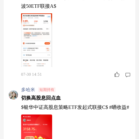
波50ETF联接A$
07-30 14:51
多哈米
短期持有
切换高股息回点血
$银华中证高股息策略ETF发起式联接C$ #晒收益#