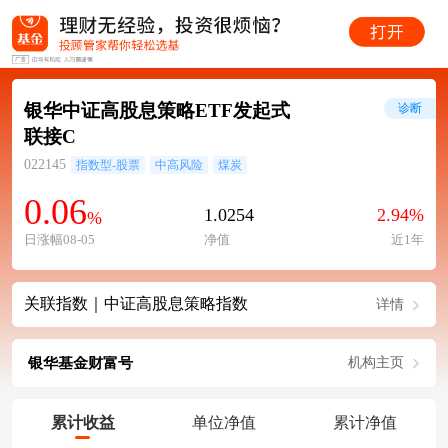
银华中证高股息策略ETF发起式
诊断
联接C
022145
指数型-股票
中高风险
煤炭
0.06
1.0254
2.94%
%
日涨幅08-05
净值
近1年
关联指数｜中证高股息策略指数
详情
银华基金财富号
机构主页
累计收益
单位净值
累计净值