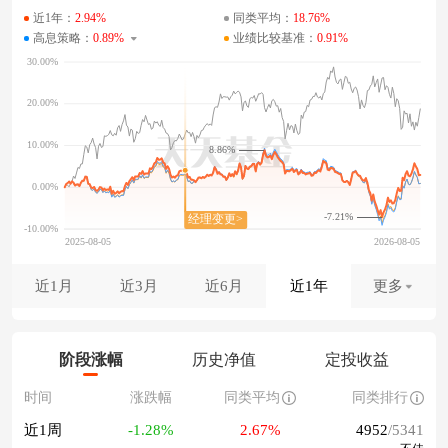
近1年：
2.94%
同类平均：
18.76%
高息策略：
0.89%
业绩比较基准：
0.91%
8.86%
-7.21%
近1月
近3月
近6月
近1年
更多
阶段涨幅
历史净值
定投收益
时间
涨跌幅
同类平均
同类排行
近1周
-1.28%
2.67%
4952
/5341