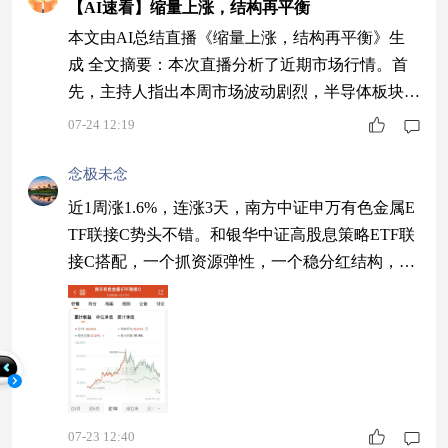
【AI速看】缩量上涨，结构再平衡
本文由AI总结直播《缩量上涨，结构再平衡》生
成 全文摘要：本次直播分析了近期市场行情。首
先，主持人指出本周市场波动剧烈，半导体板块先
跌后涨，国际原油价格因地缘冲突飙升。然后，嘉
07-24 12:19
宾提醒科技板块短期需谨慎，因公募基金持仓集中
度高且油价上涨压制成长股估值。最后，建议投资
念极未念
者均衡配置宽基指数和红利资产以对冲风险，等待
近1周涨1.6%，连涨3天，南方中证申万有色金属E
市场不确定性消除后再调整策略。 1 市场行情波动
TF联接C势头不错。和银华中证高股息策略ETF联
引发投资者关注。 张俊杰分析了本周市场行情，
接C搭配，一个抓资源弹性，一个稳分红结构，配
置更完整。$南方有色金属ETF联接C$
07-23 12:40