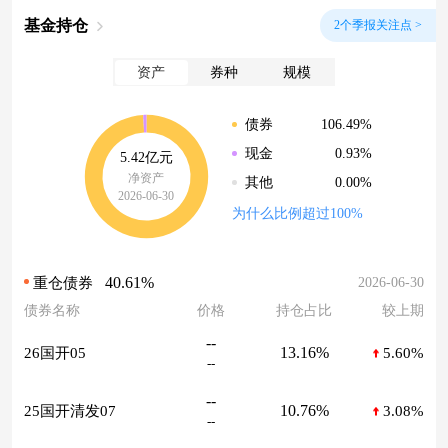
基金持仓
2个季报关注点 >
资产
券种
规模
106.49%
债券
0.93%
现金
5.42亿元
净资产
0.00%
其他
2026-06-30
为什么比例超过100%
40.61%
2026-06-30
重仓债券
债券名称
价格
持仓占比
较上期
--
13.16%
26国开05
5.60%
--
--
10.76%
25国开清发07
3.08%
--