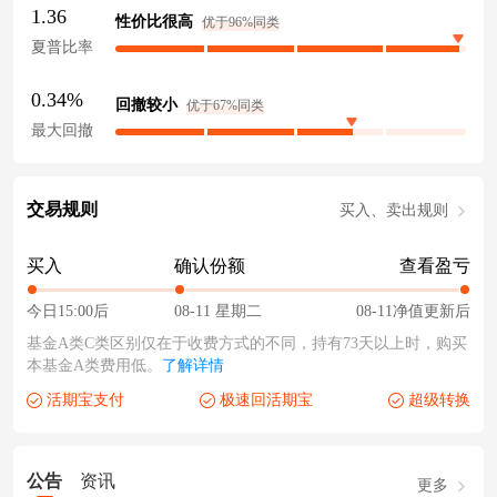
1.36
性价比很高
优于96%同类
夏普比率
0.34%
回撤较小
优于67%同类
最大回撤
交易规则
买入、卖出规则
买入
确认份额
查看盈亏
今日15:00后
08-11 星期二
08-11净值更新后
基金A类C类区别仅在于收费方式的不同，持有73天以上时，购买
本基金A类费用低。
了解详情
活期宝支付
极速回活期宝
超级转换
公告
资讯
更多