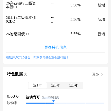
--
26兴业银行二级资
5.58%
新增
本债01
--
--
26工行二级资本债
5.56%
新增
02BC
--
--
5.55%
26附息国债09
新增
--
更多持仓信息
在线开户万2.5佣金，即刻参与基金重仓股行情！
特色数据
更多
近1年
近3年
近5年
0.68%
波动尚可
优于35%同类
波动率