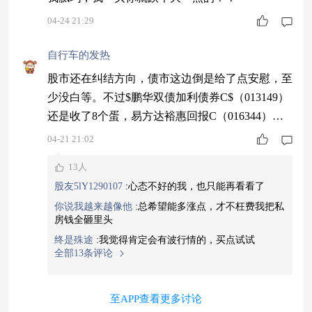
04-24 21:29
自行车的发热
股市还在纠结方向，债市这边倒是给了点安慰，至
少没白等。不过$鹏华双债加利债券C$（013149）
还是收了8个蛋，易方达裕惠回报C（016344）收
了5个蛋，中泰安弘债券C（022329）收4个蛋。鹏
04-21 21:02
华双债的收益能力在震荡市里显得尤其突出，选它
13人
没错。#资源探险队集结#
股友5lY1290107
:
心态不好的我，也只能再看看了
你说我越来越像他
:
总希望能多涨点，才不枉费我把私
房钱全砸里头
终是殊途
:
我觉得肯定会有波行情的，买点试试
全部13条评论
至APP查看更多讨论