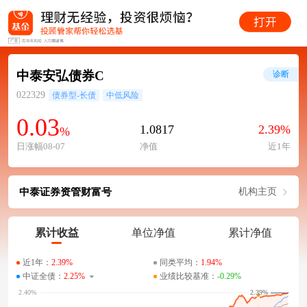
中泰安弘债券C
诊断
022329
债券型-长债
中低风险
0.03
1.0817
2.39%
%
日涨幅08-07
净值
近1年
中泰证券资管财富号
机构主页
累计收益
单位净值
累计净值
近1年：
2.39%
同类平均：
1.94%
中证全债：
2.25%
业绩比较基准：
-0.29%
2.39%