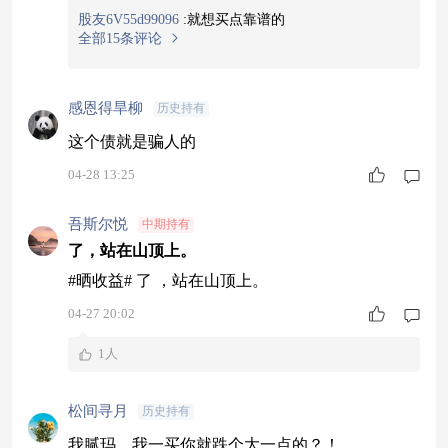
股友6V55d99096
:
就想买点靠谱的
全部15条评论
感恩得旱柳
历史持有
这个债就是骗人的
04-28 13:25
吾斯尔悦
中期持有
了，站在山顶上。
#晒收益# 了 ，站在山顶上。
04-27 20:02
1人
松间寻月
历史持有
我腻玛，我一买你就跌个大一点的？！