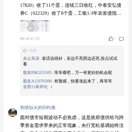
17820）收了11个蛋，连续三日收红，中泰安弘债
券C（022329）收了8个蛋，工银1-3年农发债指数
E（012166）收了7个蛋。这样的产品值得你托
付。#聊聊我的资产配置阵型#
06-16 21:35
11人
未止风深
:
老话说得好，东边不亮西边还亮,投点试试
看
股友09K2l55505
:
等等看吧，万一有更好的机会呢
股友A159703l90
:
有预感，快要涨起来了，再等等
全部11条评论
热情似火的邱钧潞
面对债市短期波动不必焦虑，这是政府债供给与跨
季资金需求带来的正常现象，央行宽松基调始终没