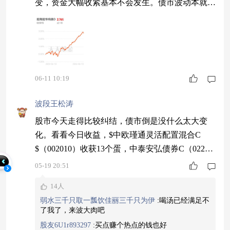
变，资金大幅收紧基本不会发生。债市波动本就短
于股市，招商招华纯债 D 近一年涨 2.76%，回血
速度快，现在可以借机逐步补仓。$招商招华纯债
D$ #破圈侠VS护息僧#
06-11 10:19
波段王松涛
股市今天走得比较纠结，债市倒是没什么太大变
化。看看今日收益，$中欧瑾通灵活配置混合C
$（002010）收获13个蛋，中泰安弘债券C（02232
9）10个蛋，银河领先债券C（017763）9个蛋。中
05-19 20:51
欧瑾通能持续有不错的表现，增强了长期持有的信
14人
心。#长鑫科技Q1赚约250亿或引爆A股朋友圈#
弱水三千只取一瓢饮佳丽三千只为伊
:
喝汤已经满足不
了我了，来波大肉吧
股友6U1r893297
:
买点赚个热点的钱也好