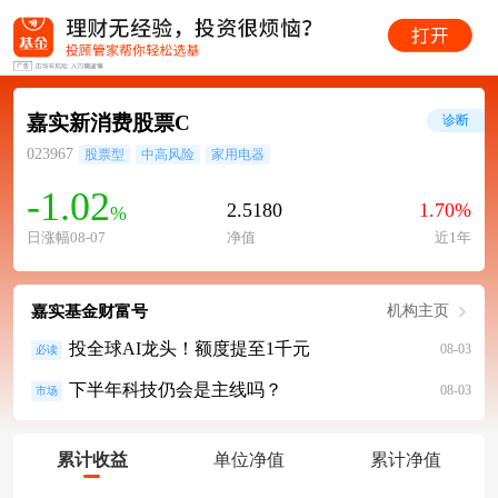
嘉实新消费股票C
诊断
023967
股票型
中高风险
家用电器
-1.02
2.5180
1.70%
%
日涨幅08-07
净值
近1年
嘉实基金财富号
机构主页
投全球AI龙头！额度提至1千元
08-03
必读
下半年科技仍会是主线吗？
08-03
市场
累计收益
单位净值
累计净值