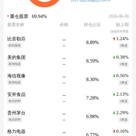
69.94%
2026-06-30
重仓股票
股票名称
价格
持仓占比
较上期
连续持有季度
1.24%
比音勒芬
--
8.89%
--
纺织服饰
3季度
0.38%
美的集团
--
8.59%
--
家用电器
3季度
0.56%
海信视像
--
8.30%
--
家用电器
5季度
2.13%
安井食品
--
7.28%
--
食品饮料
5季度
2.29%
贵州茅台
--
6.98%
--
食品饮料
5季度
0.16%
格力电器
--
6.77%