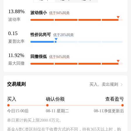
13.88%
波动很小
优于94%同类
波动率
0.15
性价比尚可
优于28%同类
夏普比率
11.92%
回撤很低
优于94%同类
最大回撤
交易规则
买入、卖出规则
买入
确认份额
查看盈亏
今日15:00后
08-11 星期二
08-11净值更新后
单日累计购买上限2000.0万元。
基金A类C类区别仅在于收费方式的不同，持有365天以上时，购