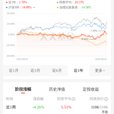
近1年：
1.70%
同类平均：
24.13%
沪深300：
14.09%
业绩比较基准：
-14.58%
7.39%
-8.64%
近1月
近3月
近6月
近1年
更多
阶段涨幅
历史净值
定投收益
时间
涨跌幅
同类平均
同类排行
近1周
-4.26%
5.51%
1106
/1106
不佳