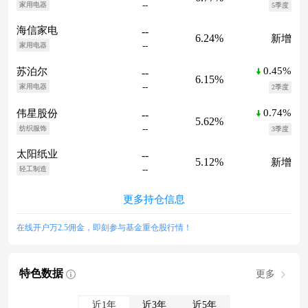
--
家用电器
5季度
海信家电
--
6.24%
新增
--
家用电器
0.45%
苏泊尔
--
6.15%
--
家用电器
2季度
0.74%
伟星股份
--
5.62%
--
纺织服饰
3季度
太阳纸业
--
5.12%
新增
--
轻工制造
更多持仓信息
在线开户万2.5佣金，即刻参与基金重仓股行情！
特色数据
更多
近1年
近3年
近5年