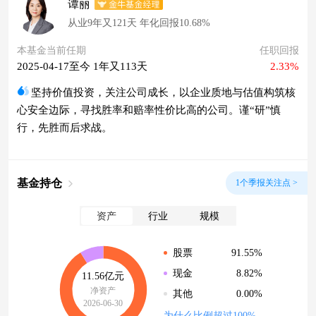
谭丽
从业9年又121天 年化回报10.68%
本基金当前任期
任职回报
2025-04-17至今 1年又113天
2.33%
坚持价值投资，关注公司成长，以企业质地与估值构筑核
心安全边际，寻找胜率和赔率性价比高的公司。谨“研”慎
行，先胜而后求战。
基金持仓
1个季报关注点 >
资产
行业
规模
91.55%
股票
8.82%
现金
11.56亿元
净资产
0.00%
其他
2026-06-30
为什么比例超过100%