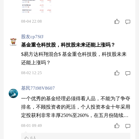
夏新锦程混合C$涨幅5.18%
08-04 22:08
股友cp7SfJ
基金重仓科技股，科技股未来还能上涨吗？
$易方达科翔混合$ 基金重仓科技股，科技股未来
还能上涨吗？
08-02 12:25
基民77i98V8607
一个优秀的基金经理必须得看人品，不能为了争夺
排名，不顾投资者的死活，个人投资本金十年采用
定投获利非常丰厚250%至260%，在五月份陆续清
仓，转到别的赛道，陈经理，人品证，投资经验丰
08-01 09:49
富，再高点及时调仓换骨，减少投资人的损失，最
6人