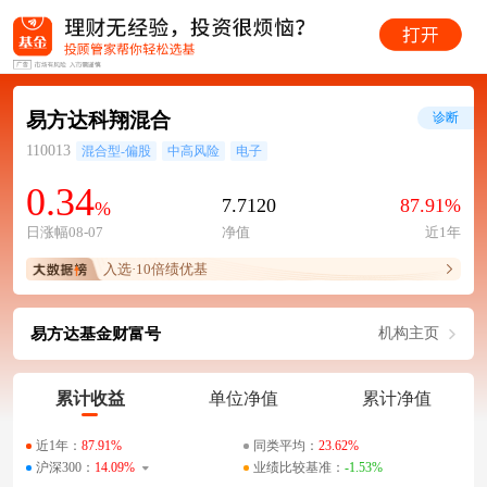
易方达科翔混合
诊断
110013
混合型-偏股
中高风险
电子
0.34
7.7120
87.91%
%
日涨幅08-07
净值
近1年
入选·10倍绩优基
易方达基金财富号
机构主页
累计收益
单位净值
累计净值
近1年：
87.91%
同类平均：
23.62%
沪深300：
14.09%
业绩比较基准：
-1.53%