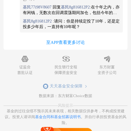
主要的还是公司决策委员会委员投资一部总经理在
基民77i98V8607
回复
基民8g816812P2
:
在十年之内，亦
公司有很大的影响力，最近我又陆续开始健仓这个
有闲钱，无数次在回调震荡期间加仓，包括今年的三
基金回撤能力迅速时间短，不为了短时的排名，让
月份，特别是3000点至3500点震荡期间大量加仓，只
基民8g816812P2
:
请问：你是持续定投了10年，还是定
要行情做好，获利确实非常丰厚
投资者损失这样的人品，朋友们还不投资这个基
投多少年后，一直持有10年呢？
至APP查看更多讨论
天天基金安全保障
数据来源：东方财富Choice数据
风险提示
基金的过往业绩不预示其未来表现，相关数据仅供参考，不构成投资建
议。投资人请详阅
基金合同和基金招募说明书
。并自行承担投资基金的风
险。