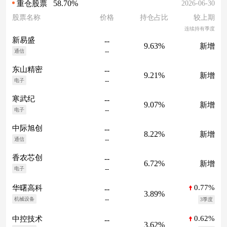
58.70%
2026-06-30
重仓股票
股票名称
价格
持仓占比
较上期
连续持有季度
新易盛
--
9.63%
新增
--
通信
东山精密
--
9.21%
新增
--
电子
寒武纪
--
9.07%
新增
--
电子
中际旭创
--
8.22%
新增
--
通信
香农芯创
--
6.72%
新增
--
电子
0.77%
华曙高科
--
3.89%
--
机械设备
3季度
0.62%
中控技术
--
3.62%