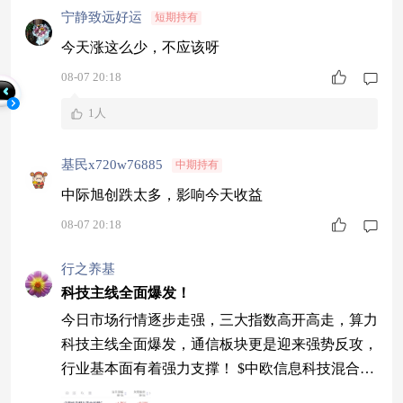
宁静致远好运
短期持有
今天涨这么少，不应该呀
08-07 20:18
1人
基民x720w76885
中期持有
中际旭创跌太多，影响今天收益
08-07 20:18
行之养基
科技主线全面爆发！
今日市场行情逐步走强，三大指数高开高走，算力
科技主线全面爆发，通信板块更是迎来强势反攻，
行业基本面有着强力支撑！ $中欧信息科技混合发
起C$涨幅6.79% $易方达科翔混合$涨幅5.17% $华