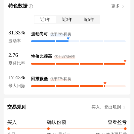
特色数据
更多
近1年
近3年
近5年
31.33%
波动尚可
优于39%同类
波动率
2.76
性价比很高
优于98%同类
夏普比率
17.43%
回撤很低
优于77%同类
最大回撤
交易规则
买入、卖出规则
买入
确认份额
查看盈亏