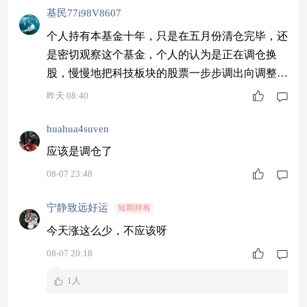
基民77i98V8607
个人持有本基金十年，只是在五月份清仓完毕，还
是密切观察这个基金，个人的认为是正在调仓换
股，慢慢地把科技板块的股票一步步调出向调整几
年的股票重新开始健仓，
昨天 08:40
huahua4suven
应该是调仓了
08-07 23:48
宁静致远好运
短期持有
今天涨这么少，不应该呀
08-07 20:18
1人