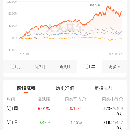
107.04%
-0.45%
近1月
近3月
近6月
近1年
更多
阶段涨幅
历史净值
定投收益
时间
涨跌幅
同类平均
同类排行
近1周
6.01%
6.14%
2736
/5499
良好
近1月
-0.49%
-4.15%
2183
/5457
良好