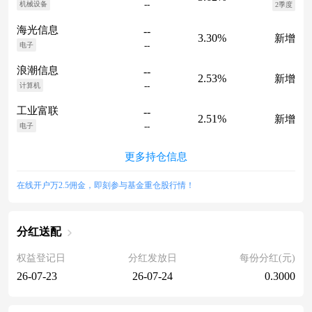
--
机械设备
2季度
海光信息
--
3.30%
新增
--
电子
浪潮信息
--
2.53%
新增
--
计算机
工业富联
--
2.51%
新增
--
电子
更多持仓信息
在线开户万2.5佣金，即刻参与基金重仓股行情！
分红送配
权益登记日
分红发放日
每份分红(元)
26-07-23
26-07-24
0.3000