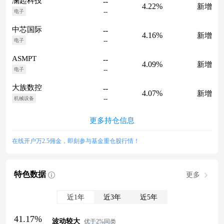
澜起科技
--
4.22%
新增
--
电子
中芯国际
--
4.16%
新增
--
电子
ASMPT
--
4.09%
新增
--
电子
大族数控
--
4.07%
新增
--
机械设备
更多持仓信息
在线开户万2.5佣金，即刻参与基金重仓股行情！
特色数据
更多
近1年
近3年
近5年
41.17%
波动较大
优于2%同类