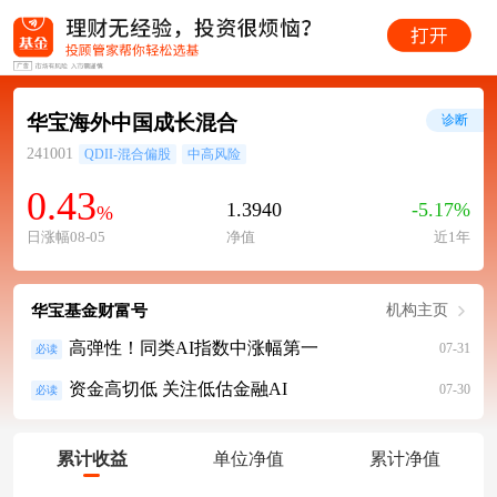
华宝海外中国成长混合
诊断
241001
QDII-混合偏股
中高风险
0.43
1.3940
-5.17%
%
日涨幅08-05
净值
近1年
华宝基金财富号
机构主页
高弹性！同类AI指数中涨幅第一
07-31
必读
资金高切低 关注低估金融AI
07-30
必读
累计收益
单位净值
累计净值