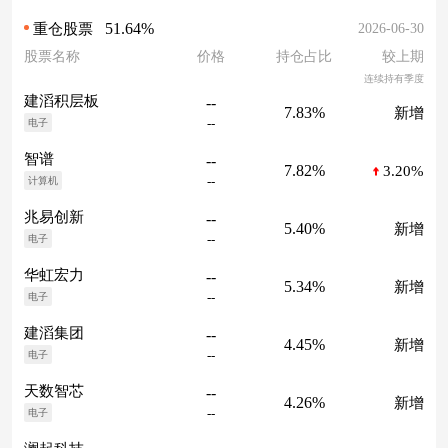
51.64%
2026-06-30
重仓股票
股票名称
价格
持仓占比
较上期
连续持有季度
建滔积层板
--
7.83%
新增
--
电子
智谱
--
7.82%
3.20%
--
计算机
兆易创新
--
5.40%
新增
--
电子
华虹宏力
--
5.34%
新增
--
电子
建滔集团
--
4.45%
新增
--
电子
天数智芯
--
4.26%
新增
--
电子