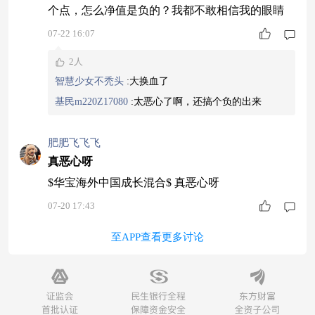
个点，怎么净值是负的？我都不敢相信我的眼睛
07-22 16:07
2人
智慧少女不秃头
:
大换血了
基民m220Z17080
:
太恶心了啊，还搞个负的出来
肥肥飞飞飞
真恶心呀
$华宝海外中国成长混合$ 真恶心呀
07-20 17:43
至APP查看更多讨论