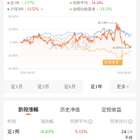
近1年：
-5.17%
同类平均：
14.14%
沪深300：
13.52%
业绩比较基准：
-13.13%
30.14%
-8.03%
近1月
近3月
近6月
近1年
更多
阶段涨幅
历史净值
定投收益
时间
涨跌幅
同类平均
同类排行
近1周
-0.43%
5.11%
24
/24
不佳