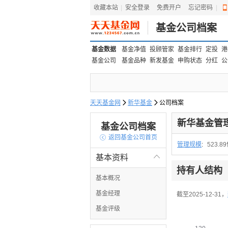
收藏本站
|
安全登录
|
免费开户
忘记密码
|
基金公司档案
基金数据
基金净值
投顾管家
基金排行
定投
港
基金公司
基金品种
新发基金
申购状态
分红
公
天天基金网

新华基金

公司档案
新华基金管
基金公司档案

返回基金公司首页
管理规模
:
523.8
基本资料

持有人结构
基本概况
基金经理
截至2025-12-31，
基金评级