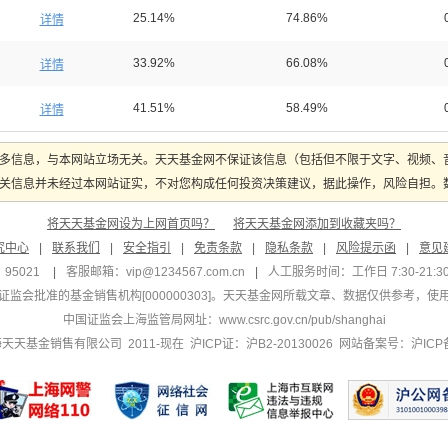
25.14%
74.86%
详情
33.92%
66.08%
详情
41.51%
58.49%
详情
多信息，与本网站立场无关。天天基金网不保证该信息（包括但不限于文字、视频、
关信息并未经过本网站证实，不对您构成任何投资决策建议，据此操作，风险自担。数据
将天天基金网设为上网首页吗？
将天天基金网添加到收藏夹吗？
究中心
|
联系我们
|
安全指引
|
免责条款
|
隐私条款
|
风险提示函
|
意见
95021
|
客服邮箱：
vip@1234567.com.cn
|
人工服务时间：工作日 7:30-21:30 
监会批准的基金销售机构[000000303]
。天天基金网所载文章、数据仅供参考，使
中国证监会上海监管局网址：
www.csrc.gov.cn/pub/shanghai
 上海天天基金销售有限公司 2011-现在 沪ICP证：沪B2-20130026
网站备案号：沪ICP备1