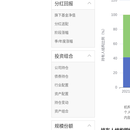
120
分红回报

100
旗下基金净值
分红送配
持有人结构比例（%）
80
阶段涨幅
季/年度涨幅
60
投资组合

40
公司持仓
20
债券持仓
行业配置
0
2021
资产配置
持仓变动
机
资产组合
个
内
规模份额
