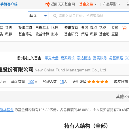
手机客户端
返回天天基金网
|
基金交易
|
产品导购
|
基 金
请输入基金代码、名称或简拼
基
评级
投资工具
自选基金
比较
资讯互动
要闻
观点
学校
专题
告
私募
基金筛选
收益计算
账本
基金研究
策略
私募
基金吧
直播
您浏览过的基金：
华夏大盘
嘉实增长
泰达精选
嘉实服务
易基策略
兴
易方达上证中盘ETF联接A
交银成长
添富优势
华安宏利
上证180价值ET
理股份有限公司
New China Fund Management Co., Ltd





9亿元
基金数量:
100
只
经理人数:
15
人
天相评级:
成立日期
其他公
新华基金
的基金机构持有196.83亿份，占总份额的46.00%，个人投资者持有70.48亿
持有人结构（全部）