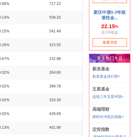
0.06%
717.22
0.14%
558.20
0.15%
541.49
0.26%
315.55
0.67%
232.98
0.02%
264.60
0.02%
399.78
0.02%
333.30
0.02%
428.69
0.13%
401.98