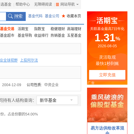
自选基金
|
帮助中心
无障碍阅读
|
网站导航
|
基金代码
基金公司
★
收藏本页
基金交易
活期宝
指数宝
稳健理财
高端理财
基金超市
基金导购
收益排行
热销基金
五星基金
业全球视野
上投阿尔法
F
上投优势
信诚蓝筹
:
2004-12-09
公司性质:
中资企业

司持有人结构查询：
新华基金
份，占总份额的54.00%