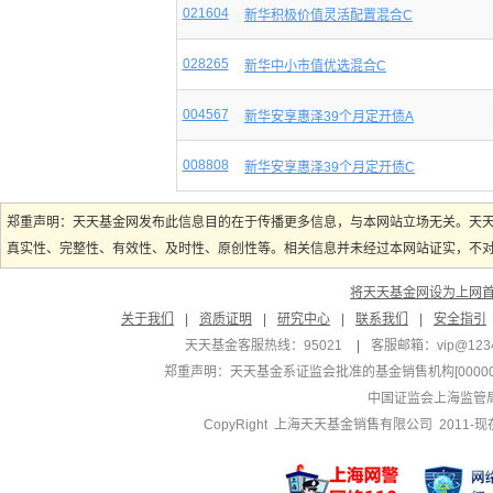
021604
新华积极价值灵活配置混合C
028265
新华中小市值优选混合C
004567
新华安享惠泽39个月定开债A
008808
新华安享惠泽39个月定开债C
郑重声明：天天基金网发布此信息目的在于传播更多信息，与本网站立场无关。天
真实性、完整性、有效性、及时性、原创性等。相关信息并未经过本网站证实，不对您
将天天基金网设为上网
关于我们
|
资质证明
|
研究中心
|
联系我们
|
安全指引
天天基金客服热线：95021
|
客服邮箱：
vip@123
郑重声明：
天天基金系证监会批准的基金销售机构[000000
中国证监会上海监管
CopyRight 上海天天基金销售有限公司 2011-现在