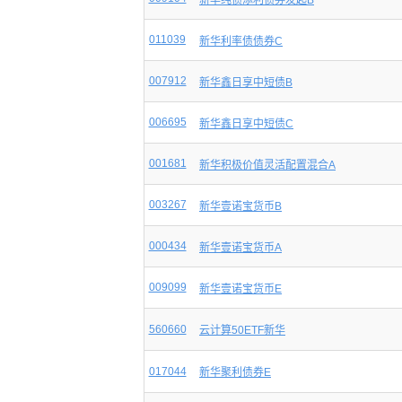
新华纯债添利债券发起B
011039
新华利率债债券C
007912
新华鑫日享中短债B
006695
新华鑫日享中短债C
001681
新华积极价值灵活配置混合A
003267
新华壹诺宝货币B
000434
新华壹诺宝货币A
009099
新华壹诺宝货币E
560660
云计算50ETF新华
017044
新华聚利债券E