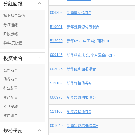
分红回报

006892
新华鼎利债券C
旗下基金净值
分红送配
519091
新华泛资源优势混合
阶段涨幅
512920
新华MSCI中国A股国际ETF
季/年度涨幅
009146
新华精选成长3个月混合(FOF)
投资组合

003025
新华红利回报混合
公司持仓
债券持仓
519162
新华增怡债券A
行业配置
000973
资产配置
新华增盈回报债券
持仓变动
519163
新华增怡债券C
资产组合
001040
新华策略精选股票A
规模份额
