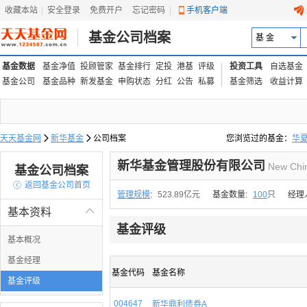
收藏本站
|
安全登录
|
免费开户
忘记密码
|
手机客户端
基金公司档案
基 金
基金数据
基金净值
投顾管家
基金排行
定投
港基
评级
投资工具
自选基金
基金公司
基金品种
新发基金
申购状态
分红
公告
私募
基金筛选
收益计算
天天基金网

新华基金

公司档案
您浏览过的基金：
华
易方达上证中盘ETF联接
新华基金管理股份有限公司
New Chi
基金公司档案

返回基金公司首页
管理规模
:
523.89亿元
基金数量:
100
只
经理
基本资料

基金评级
基本概况
基金经理
基金代码
基金名称
基金评级
004647
新华鼎利债券A