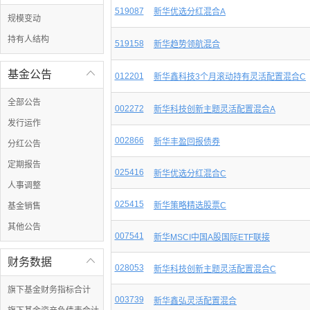
519087
新华优选分红混合A
规模变动
持有人结构
519158
新华趋势领航混合
基金公告

012201
新华鑫科技3个月滚动持有灵活配置混合C
全部公告
002272
新华科技创新主题灵活配置混合A
发行运作
002866
新华丰盈回报债券
分红公告
定期报告
025416
新华优选分红混合C
人事调整
025415
新华策略精选股票C
基金销售
其他公告
007541
新华MSCI中国A股国际ETF联接
财务数据

028053
新华科技创新主题灵活配置混合C
旗下基金财务指标合计
003739
新华鑫弘灵活配置混合