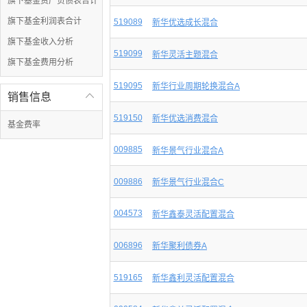
旗下基金资产负债表合计
旗下基金利润表合计
519089
新华优选成长混合
旗下基金收入分析
519099
新华灵活主题混合
旗下基金费用分析
519095
新华行业周期轮换混合A
销售信息

519150
新华优选消费混合
基金费率
009885
新华景气行业混合A
009886
新华景气行业混合C
004573
新华鑫泰灵活配置混合
006896
新华聚利债券A
519165
新华鑫利灵活配置混合