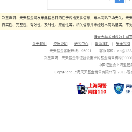
郑重声明：天天基金网发布此信息目的在于传播更多信息，与本网站立场无关。天
真实性、完整性、有效性、及时性、原创性等。相关信息并未经过本网站证实，不对您
将天天基金网设为上网
关于我们
|
资质证明
|
研究中心
|
联系我们
|
安全指引
天天基金客服热线：95021
|
客服邮箱：
vip@123
郑重声明：
天天基金系证监会批准的基金销售机构[000000
中国证监会上海监管
CopyRight 上海天天基金销售有限公司 2011-现在