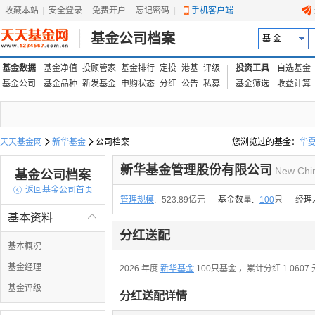
收藏本站
|
安全登录
|
免费开户
忘记密码
|
手机客户端
基金公司档案
基 金
基金数据
基金净值
投顾管家
基金排行
定投
港基
评级
投资工具
自选基金
基金公司
基金品种
新发基金
申购状态
分红
公告
私募
基金筛选
收益计算
天天基金网

新华基金

公司档案
您浏览过的基金：
华
易方达上证中盘ETF联接
新华基金管理股份有限公司
New Chi
基金公司档案

返回基金公司首页
管理规模
:
523.89亿元
基金数量:
100
只
经理
基本资料

分红送配
基本概况
基金经理
2026 年度
新华基金
100只基金
，累计分红 1.0607
基金评级
分红送配详情