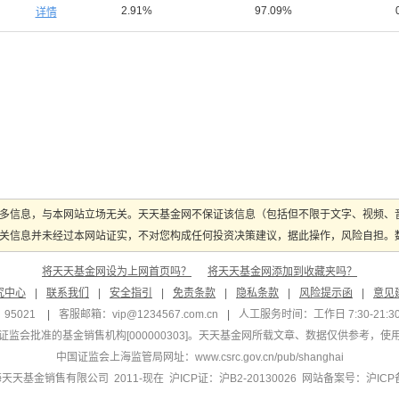
2.91%
97.09%
详情
多信息，与本网站立场无关。天天基金网不保证该信息（包括但不限于文字、视频、
关信息并未经过本网站证实，不对您构成任何投资决策建议，据此操作，风险自担。数据
将天天基金网设为上网首页吗？
将天天基金网添加到收藏夹吗？
究中心
|
联系我们
|
安全指引
|
免责条款
|
隐私条款
|
风险提示函
|
意见
95021
|
客服邮箱：
vip@1234567.com.cn
|
人工服务时间：工作日 7:30-21:30 
监会批准的基金销售机构[000000303]
。天天基金网所载文章、数据仅供参考，使
中国证监会上海监管局网址：
www.csrc.gov.cn/pub/shanghai
 上海天天基金销售有限公司 2011-现在 沪ICP证：沪B2-20130026
网站备案号：沪ICP备1