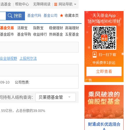
自选基金
|
帮助中心
无障碍阅读
|
网站导航
|
基金代码
基金公司
★
收藏本页
基金交易
活期宝
指数宝
稳健理财
高端理财
基金超市
基金导购
收益排行
热销基金
五星基金
业全球视野
上投阿尔法
F
上投优势
信诚蓝筹
-09-10
公司性质:

司持有人结构查询：
贝莱德基金管
理
55亿份，占总份额的39.00%