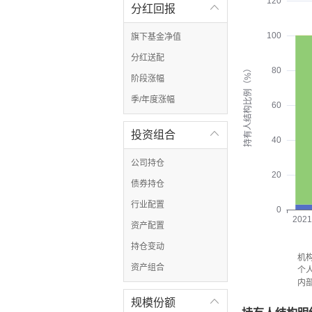
120
分红回报

100
旗下基金净值
分红送配
持有人结构比例（%）
80
阶段涨幅
季/年度涨幅
60
投资组合

40
公司持仓
20
债券持仓
行业配置
0
2021
资产配置
持仓变动
机
资产组合
个
内
规模份额
