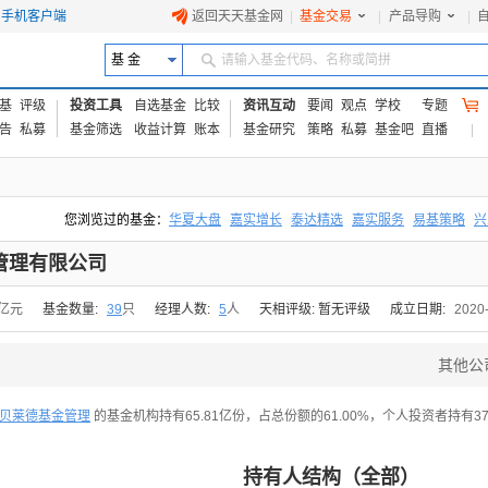
手机客户端
返回天天基金网
|
基金交易
|
产品导购
|
基 金
请输入基金代码、名称或简拼
基
评级
投资工具
自选基金
比较
资讯互动
要闻
观点
学校
专题
告
私募
基金筛选
收益计算
账本
基金研究
策略
私募
基金吧
直播
您浏览过的基金：
华夏大盘
嘉实增长
泰达精选
嘉实服务
易基策略
兴
易方达上证中盘ETF联接A
交银成长
添富优势
华安宏利
上证180价值ET
管理有限公司
6亿元
基金数量:
39
只
经理人数:
5
人
天相评级: 暂无评级
成立日期:
2020
其他公
贝莱德基金管理
的基金机构持有65.81亿份，占总份额的61.00%，个人投资者持有37.
持有人结构（全部）