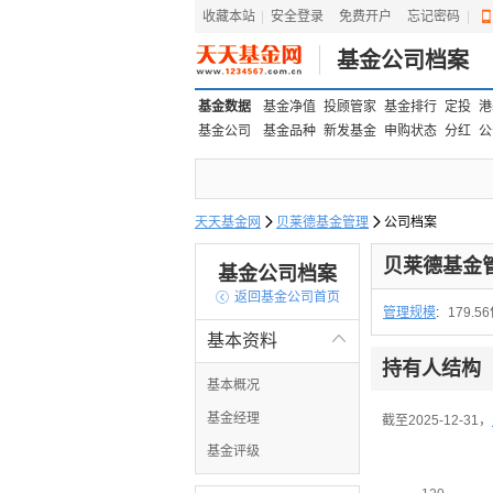
收藏本站
|
安全登录
|
免费开户
忘记密码
|
基金公司档案
基金数据
基金净值
投顾管家
基金排行
定投
港
基金公司
基金品种
新发基金
申购状态
分红
公
天天基金网

贝莱德基金管理

公司档案
贝莱德基金
基金公司档案

返回基金公司首页
管理规模
:
179.5
基本资料

持有人结构
基本概况
基金经理
截至2025-12-31，
基金评级