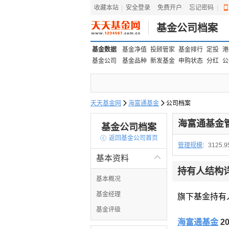
收藏本站
|
安全登录
|
免费开户
忘记密码
|
基金公司档案
基金数据
基金净值
投顾管家
基金排行
定投
港
基金公司
基金品种
新发基金
申购状态
分红
公
天天基金网

海富通基金

公司档案
海富通基金
基金公司档案

返回基金公司首页
管理规模
:
3125.
基本资料

持有人结构
基本概况
基金经理
旗下基金持有
基金评级
海富通基金
2