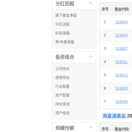
分红回报

序号
基金代码
旗下基金净值
1
519003
分红送配
阶段涨幅
2
519005
季/年度涨幅
3
519007
投资组合

4
519011
公司持仓
5
519013
债券持仓
行业配置
6
519505
资产配置
7
519506
持仓变动
资产组合
海富通基金
2
规模份额

序号
基金代码