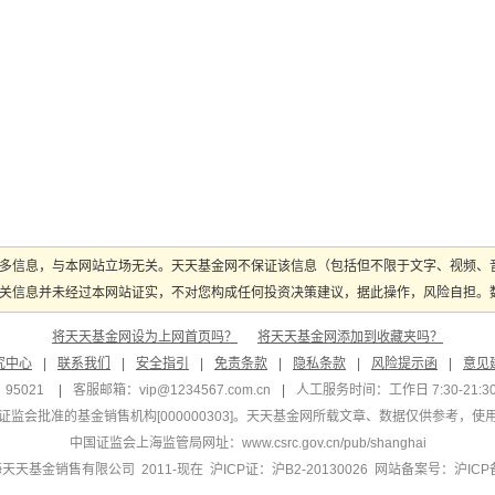
多信息，与本网站立场无关。天天基金网不保证该信息（包括但不限于文字、视频、
关信息并未经过本网站证实，不对您构成任何投资决策建议，据此操作，风险自担。数据
将天天基金网设为上网首页吗？
将天天基金网添加到收藏夹吗？
究中心
|
联系我们
|
安全指引
|
免责条款
|
隐私条款
|
风险提示函
|
意见
95021
|
客服邮箱：
vip@1234567.com.cn
|
人工服务时间：工作日 7:30-21:30 
监会批准的基金销售机构[000000303]
。天天基金网所载文章、数据仅供参考，使
中国证监会上海监管局网址：
www.csrc.gov.cn/pub/shanghai
 上海天天基金销售有限公司 2011-现在 沪ICP证：沪B2-20130026
网站备案号：沪ICP备1