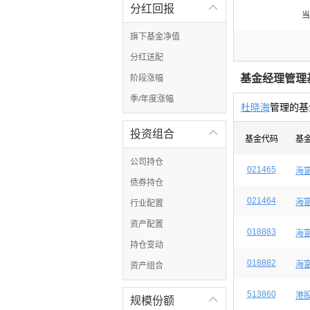
分红回报

当
旗下基金净值
分红送配
基金经理管理
阶段涨幅
季/年度涨幅
杜晓海
管理的基
投资组合

基金代码
基
公司持仓
021465
海
债券持仓
021464
海
行业配置
资产配置
018883
海
持仓变动
018882
海
资产组合
513860
港
规模份额
