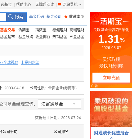
自选基金
|
帮助中心
无障碍阅读
|
网站导航
|
基金代码
基金公司
★
收藏本页
基金交易
活期宝
指数宝
稳健理财
高端理财
基金超市
基金导购
收益排行
热销基金
五星基金
业全球视野
上投阿尔法
F
上投优势
信诚蓝筹
:
2003-04-18
公司性质:
合资企业(券商系)

公司基金经理查询：
海富通基金
数据截止日期：2026-07-24
各公司平均
公司排名