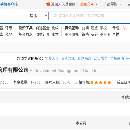
手机客户端
返回天天基金网
|
基金交易
|
产品导购
|
基 金
请输入基金代码、名称或简拼
基
评级
投资工具
自选基金
比较
资讯互动
要闻
观点
学校
专题
告
私募
基金筛选
收益计算
账本
基金研究
策略
私募
基金吧
直播
您浏览过的基金：
华夏大盘
嘉实增长
泰达精选
嘉实服务
易基策略
兴
易方达上证中盘ETF联接A
交银成长
添富优势
华安宏利
上证180价值ET
管理有限公司
Hft Investment Management Co., Ltd.





95亿元
基金数量:
179
只
经理人数:
36
人
天相评级:
成立日期
其他
本公司