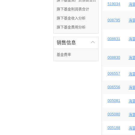
旗下基金资产负债表合计
519034
海富
旗下基金利润表合计
旗下基金收入分析
008795
海
旗下基金费用分析
008831
海
销售信息

基金费率
008830
海
006557
海
006556
海
005081
海
005080
海
005188
海