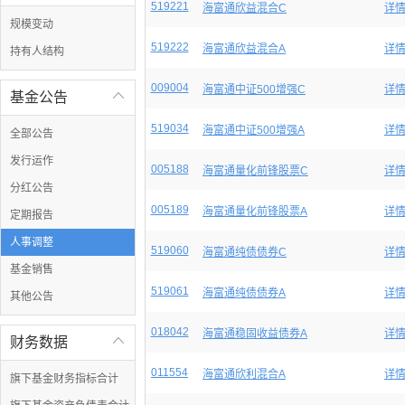
519221
海富通欣益混合C
详
规模变动
519222
海富通欣益混合A
详
持有人结构
009004
海富通中证500增强C
详
基金公告

519034
海富通中证500增强A
详
全部公告
发行运作
005188
海富通量化前锋股票C
详
分红公告
005189
海富通量化前锋股票A
详
定期报告
人事调整
519060
海富通纯债债券C
详
基金销售
519061
海富通纯债债券A
详
其他公告
018042
海富通稳固收益债券A
详
财务数据

011554
海富通欣利混合A
详
旗下基金财务指标合计