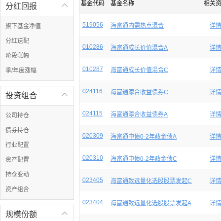
基金代码
基金名称
相关
分红回报

519056
海富通内需热点混合
详
旗下基金净值
分红送配
010286
海富通成长价值混合A
详
阶段涨幅
010287
海富通成长价值混合C
详
季/年度涨幅
024116
海富通添合收益债券C
详
投资组合

024115
海富通添合收益债券A
详
公司持仓
债券持仓
020309
海富通中债0-2年政金债A
详
行业配置
020310
海富通中债0-2年政金债C
详
资产配置
持仓变动
023405
海富通致远量化选股股票发起C
详
资产组合
023404
海富通致远量化选股股票发起A
详
规模份额
