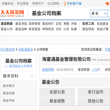
收藏本站
|
安全登录
|
免费开户
忘记密码
|
手机客户端
基金公司档案
基 金
基金数据
基金净值
投顾管家
基金排行
定投
港基
评级
投资工具
自选基金
基金公司
基金品种
新发基金
申购状态
分红
公告
私募
基金筛选
收益计算
天天基金网

海富通基金

公司档案
您浏览过的基金：
华
易方达上证中盘ETF联接
海富通基金管理有限公司
Hft Investm
基金公司档案

返回基金公司首页
管理规模
:
3125.95亿元
基金数量:
179
只
经
基本资料

基金公告
基本概况
全部公告
发行运作
基金经理
基金评级
基金销售
其他公告