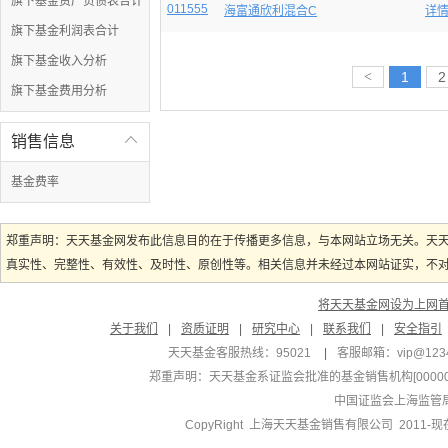
旗下基金资产负债表合计
011555
海富通欣利混合C
详
旗下基金利润表合计
旗下基金收入分析
<
1
2
旗下基金费用分析
销售信息

基金费率
郑重声明：天天基金网发布此信息目的在于传播更多信息，与本网站立场无关。天
真实性、完整性、有效性、及时性、原创性等。相关信息并未经过本网站证实，不对您
将天天基金网设为上网
关于我们
|
资质证明
|
研究中心
|
联系我们
|
安全指引
天天基金客服热线：95021
|
客服邮箱：
vip@123
郑重声明：
天天基金系证监会批准的基金销售机构[000000
中国证监会上海监管
CopyRight 上海天天基金销售有限公司 2011-现在