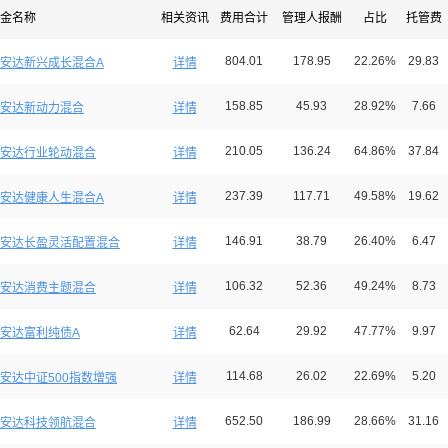
金名称
相关资讯
费用合计
管理人报酬
占比
托管费
804.01
178.95
22.26%
29.83
安达新兴成长混合A
详情
158.85
45.93
28.92%
7.66
安达新动力混合
详情
210.05
136.24
64.86%
37.84
安达行业轮动混合
详情
237.39
117.71
49.58%
19.62
安达健康人生混合A
详情
146.91
38.79
26.40%
6.47
安达长盈灵活配置混合
详情
106.32
52.36
49.24%
8.73
安达消费主题混合
详情
62.64
29.92
47.77%
9.97
安达富利纯债A
详情
114.68
26.02
22.69%
5.20
安达中证500指数增强
详情
652.50
186.99
28.66%
31.16
安达科技领航混合
详情