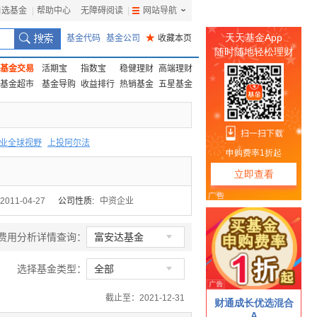
自选基金
|
帮助中心
无障碍阅读
|
网站导航
|
基金代码
基金公司
★
收藏本页
基金交易
活期宝
指数宝
稳健理财
高端理财
基金超市
基金导购
收益排行
热销基金
五星基金
业全球视野
上投阿尔法
F
上投优势
信诚蓝筹
2011-04-27
公司性质:
中资企业

费用分析详情查询：
富安达基金

选择基金类型：
全部
截止至：2021-12-31