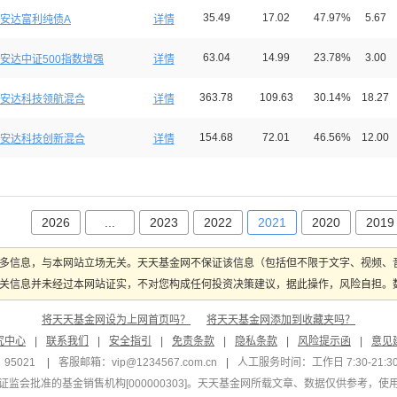
35.49
17.02
47.97%
5.67
安达富利纯债A
详情
63.04
14.99
23.78%
3.00
安达中证500指数增强
详情
363.78
109.63
30.14%
18.27
安达科技领航混合
详情
154.68
72.01
46.56%
12.00
安达科技创新混合
详情
2026
...
2023
2022
2021
2020
2019
多信息，与本网站立场无关。天天基金网不保证该信息（包括但不限于文字、视频、
关信息并未经过本网站证实，不对您构成任何投资决策建议，据此操作，风险自担。数据
将天天基金网设为上网首页吗？
将天天基金网添加到收藏夹吗？
究中心
|
联系我们
|
安全指引
|
免责条款
|
隐私条款
|
风险提示函
|
意见
95021
|
客服邮箱：
vip@1234567.com.cn
|
人工服务时间：工作日 7:30-21:30 
监会批准的基金销售机构[000000303]
。天天基金网所载文章、数据仅供参考，使