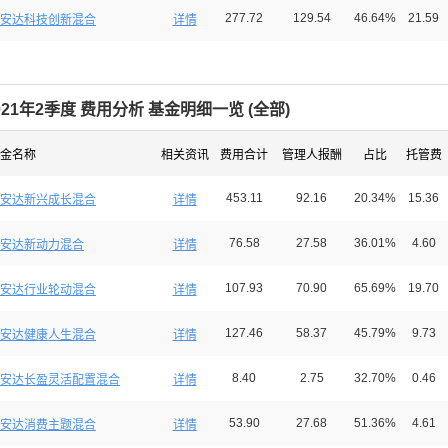
277.72
129.54
46.64%
21.59
安达科技创新混合
详情
021年2季度 费用分析 基金明细一览 (
全部
)
金名称
相关资讯
费用合计
管理人报酬
占比
托管费
453.11
92.16
20.34%
15.36
安达新兴成长混合
详情
76.58
27.58
36.01%
4.60
安达新动力混合
详情
107.93
70.90
65.69%
19.70
安达行业轮动混合
详情
127.46
58.37
45.79%
9.73
安达健康人生混合
详情
8.40
2.75
32.70%
0.46
安达长盈灵活配置混合
详情
53.90
27.68
51.36%
4.61
安达消费主题混合
详情