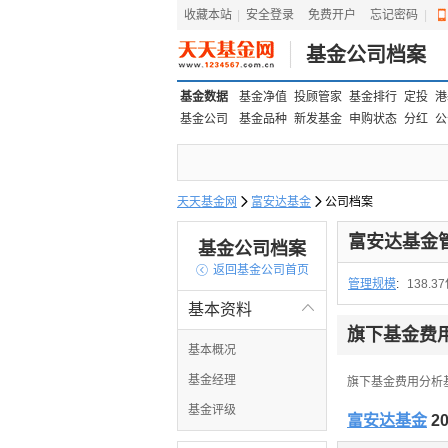
收藏本站
|
安全登录
|
免费开户
忘记密码
|
基金公司档案
基金数据
基金净值
投顾管家
基金排行
定投
港
基金公司
基金品种
新发基金
申购状态
分红
公
天天基金网

富安达基金

公司档案
富安达基金
基金公司档案

返回基金公司首页
管理规模
:
138.3
基本资料

旗下基金费
基本概况
基金经理
旗下基金费用分析
基金评级
富安达基金
2