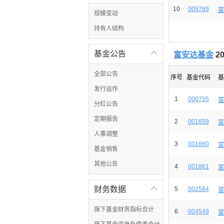
10
009789
富
规模变动
持有人结构
基金公告

富安达基金
2
全部公告
序号
基金代码
基
发行运作
1
000755
富
分红公告
定期报告
2
001659
富
人事调整
3
001660
富
基金销售
其他公告
4
001861
富
财务数据

5
002584
富
旗下基金财务指标合计
6
004549
富