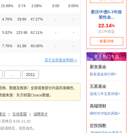
15.99%
0.74
2.08%
0.00
0.00%
4.76%
29.80
47.27%
-
-
5.02%
225.96
62.11%
-
-
7.76%
61.96
40.06%
-
-
显示全部基金明细>>
...
2011
音频、数据及图表）全部或者部分内容的准确性、
来源：东方财富Choice数据。
建议
|
在线客服
|
诚聘英才
双休日 9:00-21:30
用前请核实，风险自负。