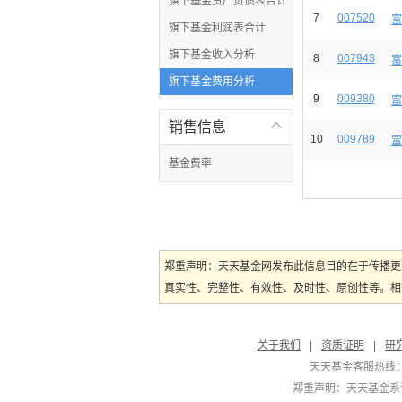
旗下基金资产负债表合计
7
007520
富
旗下基金利润表合计
旗下基金收入分析
8
007943
富
旗下基金费用分析
9
009380
富
销售信息

10
009789
富
基金费率
郑重声明：天天基金网发布此信息目的在于传播更
真实性、完整性、有效性、及时性、原创性等。相
关于我们
|
资质证明
|
研
天天基金客服热线：
郑重声明：
天天基金系证