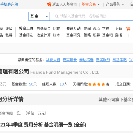
手机客户端
返回天天基金网
|
基金交易
|
产品导购
|
基 金
请输入基金代码、名称或简拼
基
评级
投资工具
自选基金
比较
资讯互动
要闻
观点
学校
专题
告
私募
基金筛选
收益计算
账本
基金研究
策略
私募
基金吧
直播
您浏览过的基金：
华夏大盘
嘉实增长
泰达精选
嘉实服务
易基策略
兴
易方达上证中盘ETF联接A
交银成长
添富优势
华安宏利
上证180价值ET
管理有限公司
Fuanda Fund Management Co., Ltd.





7亿元
基金数量:
50
只
经理人数:
10
人
天相评级:
成立日期:
用分析详情
其他公司旗下基金
基金明细一览。（单位：万元）
021年4季度 费用分析 基金明细一览 (
全部
)