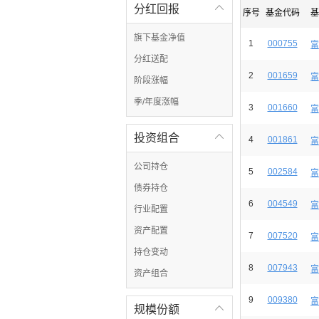
分红回报

序号
基金代码
基
旗下基金净值
1
000755
富
分红送配
2
001659
富
阶段涨幅
季/年度涨幅
3
001660
富
投资组合

4
001861
富
公司持仓
5
002584
富
债券持仓
6
004549
富
行业配置
资产配置
7
007520
富
持仓变动
8
007943
富
资产组合
9
009380
富
规模份额
