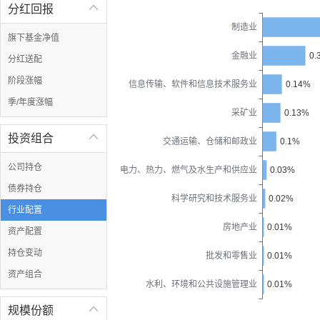
分红回报

制造业
旗下基金净值
金融业
0.
分红送配
阶段涨幅
信息传输、软件和信息技术服务业
0.14%
季/年度涨幅
采矿业
0.13%
投资组合

交通运输、仓储和邮政业
0.1%
公司持仓
电力、热力、燃气及水生产和供应业
0.03%
债券持仓
科学研究和技术服务业
0.02%
行业配置
房地产业
0.01%
资产配置
持仓变动
批发和零售业
0.01%
资产组合
水利、环境和公共设施管理业
0.01%
规模份额
