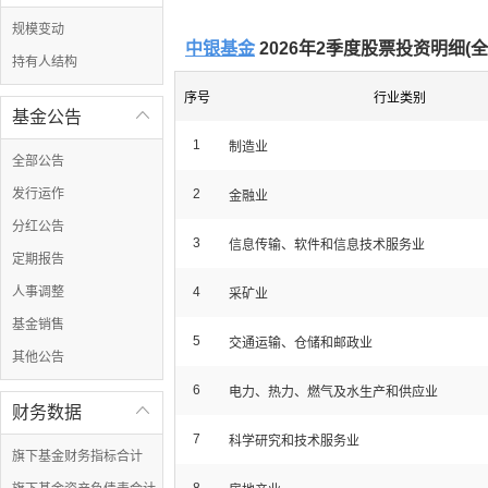
规模变动
中银基金
2026年2季度股票投资明细(
全
持有人结构
序号
行业类别
基金公告

1
制造业
全部公告
发行运作
2
金融业
分红公告
3
信息传输、软件和信息技术服务业
定期报告
人事调整
4
采矿业
基金销售
5
交通运输、仓储和邮政业
其他公告
6
电力、热力、燃气及水生产和供应业
财务数据

7
科学研究和技术服务业
旗下基金财务指标合计