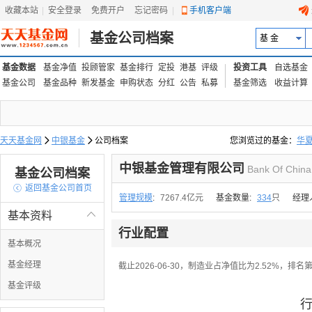
收藏本站
|
安全登录
|
免费开户
忘记密码
|
手机客户端
基金公司档案
基 金
基金数据
基金净值
投顾管家
基金排行
定投
港基
评级
投资工具
自选基金
基金公司
基金品种
新发基金
申购状态
分红
公告
私募
基金筛选
收益计算
天天基金网

中银基金

公司档案
您浏览过的基金：
华
易方达上证中盘ETF联接
中银基金管理有限公司
Bank Of China
基金公司档案

返回基金公司首页
管理规模
:
7267.4亿元
基金数量:
334
只
经理
基本资料

行业配置
基本概况
基金经理
截止2026-06-30，制造业占净值比为2.52%，排名
基金评级
行