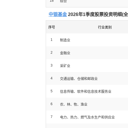
18
综合
中银基金
2026年1季度股票投资明细(
全
序号
行业类别
1
制造业
2
金融业
3
采矿业
4
交通运输、仓储和邮政业
5
信息传输、软件和信息技术服务业
6
农、林、牧、渔业
7
电力、热力、燃气及水生产和供应业