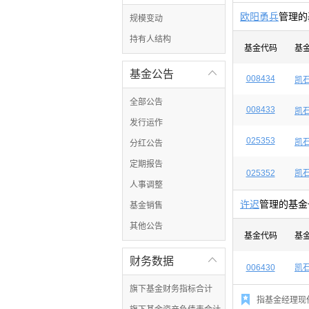
欧阳勇兵
管理的
规模变动
持有人结构
基金代码
基
基金公告

008434
凯
全部公告
008433
凯
发行运作
025353
凯
分红公告
定期报告
025352
凯
人事调整
许迟
管理的基金
基金销售
其他公告
基金代码
基
财务数据

006430
凯
旗下基金财务指标合计

指基金经理现