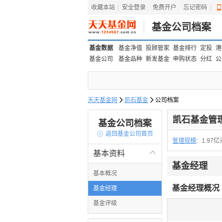
收藏本站
|
安全登录
|
免费开户
忘记密码
|
基金公司档案
基金数据
基金净值
投顾管家
基金排行
定投
港
基金公司
基金品种
新发基金
申购状态
分红
公
天天基金网

凯石基金

公司档案
凯石基金管
基金公司档案

返回基金公司首页
管理规模
:
1.97亿
基本资料

基金经理
基本概况
基金经理概况
基金经理
基金评级