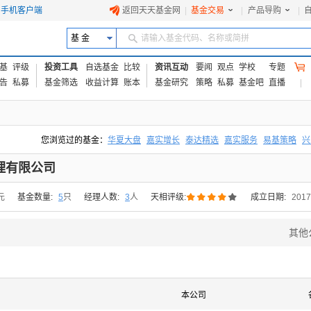
手机客户端
返回天天基金网
|
基金交易
|
产品导购
|
基 金
请输入基金代码、名称或简拼
基
评级
投资工具
自选基金
比较
资讯互动
要闻
观点
学校
专题
告
私募
基金筛选
收益计算
账本
基金研究
策略
私募
基金吧
直播
您浏览过的基金：
华夏大盘
嘉实增长
泰达精选
嘉实服务
易基策略
兴
易方达上证中盘ETF联接A
交银成长
添富优势
华安宏利
上证180价值ET
理有限公司





元
基金数量:
5
只
经理人数:
3
人
天相评级:
成立日期:
2017
其他
本公司