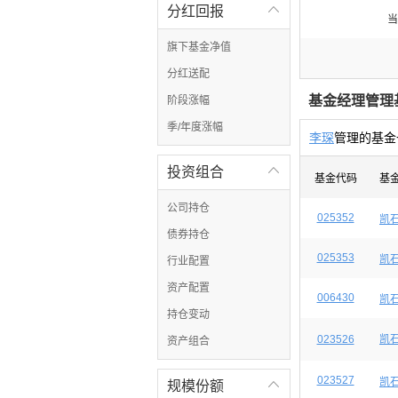
分红回报

当
旗下基金净值
分红送配
基金经理管理
阶段涨幅
季/年度涨幅
李琛
管理的基金
投资组合

基金代码
基
公司持仓
025352
凯
债券持仓
025353
凯
行业配置
资产配置
006430
凯
持仓变动
023526
凯
资产组合
023527
凯
规模份额
