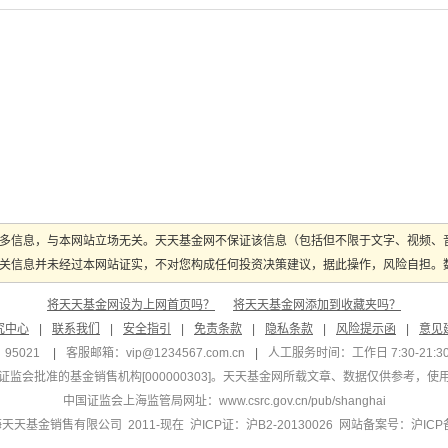
多信息，与本网站立场无关。天天基金网不保证该信息（包括但不限于文字、视频、
关信息并未经过本网站证实，不对您构成任何投资决策建议，据此操作，风险自担。数据
将天天基金网设为上网首页吗？
将天天基金网添加到收藏夹吗？
究中心
|
联系我们
|
安全指引
|
免责条款
|
隐私条款
|
风险提示函
|
意见
95021
|
客服邮箱：
vip@1234567.com.cn
|
人工服务时间：工作日 7:30-21:30 
监会批准的基金销售机构[000000303]
。天天基金网所载文章、数据仅供参考，使
中国证监会上海监管局网址：
www.csrc.gov.cn/pub/shanghai
 上海天天基金销售有限公司 2011-现在 沪ICP证：沪B2-20130026
网站备案号：沪ICP备1