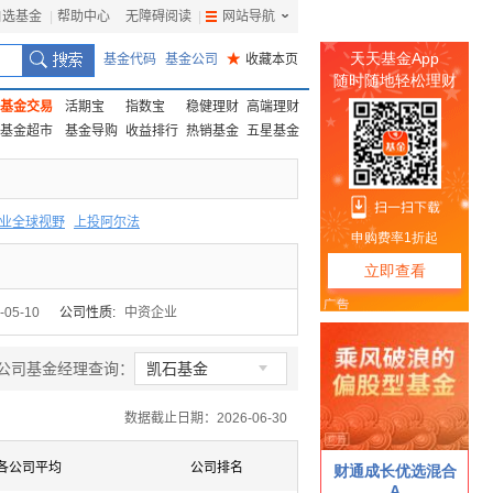
自选基金
|
帮助中心
无障碍阅读
|
网站导航
|
基金代码
基金公司
★
收藏本页
基金交易
活期宝
指数宝
稳健理财
高端理财
基金超市
基金导购
收益排行
热销基金
五星基金
业全球视野
上投阿尔法
F
上投优势
信诚蓝筹
-05-10
公司性质:
中资企业

公司基金经理查询：
凯石基金
数据截止日期：2026-06-30
各公司平均
公司排名