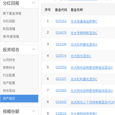
分红回报

序号
基金代码
基金名称
旗下基金净值
1
025263
分红送配
光大双鑫收益债券C
阶段涨幅
2
016478
光大专精特新混合C
季/年度涨幅
3
023106
光大红利量化混合A
投资组合

4
025574
光大阳光混合C
公司持仓
5
025558
债券持仓
光大阳光启明星创新驱动混合A
行业配置
6
023107
光大红利量化混合C
资产配置
7
025560
持仓变动
光大阳光启明星创新驱动混合D
资产组合
8
024040
光大阳光三个月持有期混合(FOF)
规模份额

9
018616
光大睿阳纯债债券C