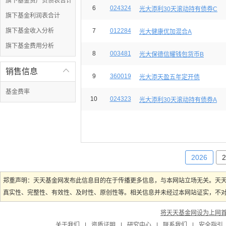
旗下基金资产负债表合计
6
024324
光大添利30天滚动持有债券C
旗下基金利润表合计
旗下基金收入分析
7
012284
光大健康优加混合A
旗下基金费用分析
8
003481
光大保德信耀钱包货币B
销售信息

9
360019
光大添天盈五年定开债
基金费率
10
024323
光大添利30天滚动持有债券A
2026
2
郑重声明：天天基金网发布此信息目的在于传播更多信息，与本网站立场无关。天
真实性、完整性、有效性、及时性、原创性等。相关信息并未经过本网站证实，不对您
将天天基金网设为上网
关于我们
|
资质证明
|
研究中心
|
联系我们
|
安全指引