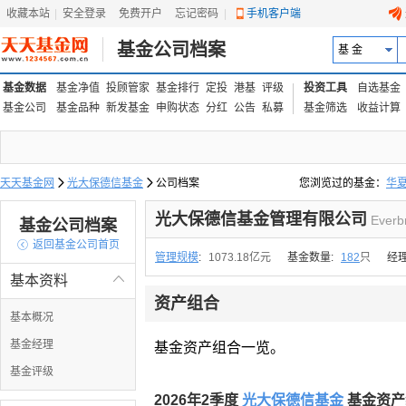
收藏本站
|
安全登录
|
免费开户
忘记密码
|
手机客户端
基金公司档案
基 金
基金数据
基金净值
投顾管家
基金排行
定投
港基
评级
投资工具
自选基金
基金公司
基金品种
新发基金
申购状态
分红
公告
私募
基金筛选
收益计算
天天基金网

光大保德信基金

公司档案
您浏览过的基金：
华
易方达上证中盘ETF联接
光大保德信基金管理有限公司
Everb
基金公司档案

返回基金公司首页
管理规模
:
1073.18亿元
基金数量:
182
只
经
基本资料

资产组合
基本概况
基金经理
基金资产组合一览。
基金评级
2026年2季度
光大保德信基金
基金资产