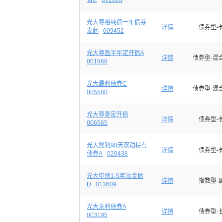
合C
012028
光大尊裕纯债一年债券
详情
债券型-
发起
009452
光大尊盈半年定开债A
详情
债券型-混
001968
光大晟利债券C
详情
债券型-混
005580
光大尊泰定开债
详情
债券型-
006565
光大鼎利90天滚动持有
详情
债券型-
债券A
020438
光大中债1-5年政金债
详情
指数型-
D
013609
光大永利债券A
详情
债券型-
003195