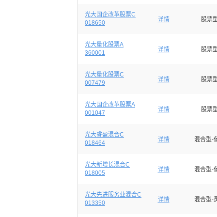
光大国企改革股票C
详情
股票
018650
光大量化股票A
详情
股票
360001
光大量化股票C
详情
股票
007479
光大国企改革股票A
详情
股票
001047
光大睿盈混合C
详情
混合型-
018464
光大新增长混合C
详情
混合型-
018005
光大先进服务业混合C
详情
混合型-
013350