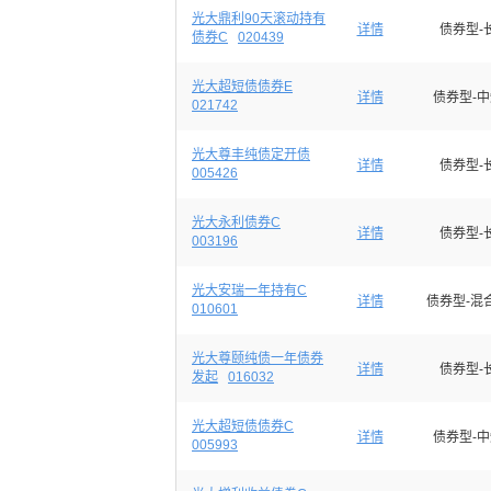
光大鼎利90天滚动持有
详情
债券型-
债券C
020439
光大超短债债券E
详情
债券型-
021742
光大尊丰纯债定开债
详情
债券型-
005426
光大永利债券C
详情
债券型-
003196
光大安瑞一年持有C
详情
债券型-混
010601
光大尊颐纯债一年债券
详情
债券型-
发起
016032
光大超短债债券C
详情
债券型-
005993