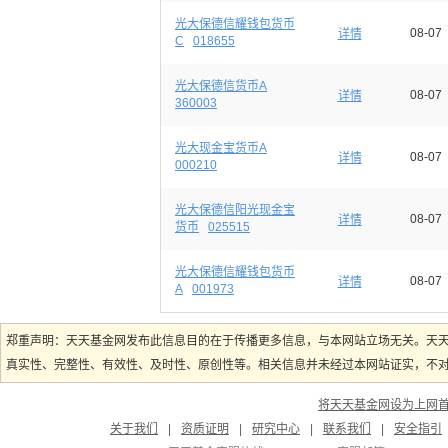
光大保德信耀钱包货币
08-07
详情
C
018655
光大保德信货币A
08-07
详情
360003
光大现金宝货币A
08-07
详情
000210
光大保德信阳光现金宝
08-07
详情
货币
025515
光大保德信耀钱包货币
08-07
详情
A
001973
郑重声明：天天基金网发布此信息目的在于传播更多信息，与本网站立场无关。天
真实性、完整性、有效性、及时性、原创性等。相关信息并未经过本网站证实，不对您
将天天基金网设为上网
关于我们
|
资质证明
|
研究中心
|
联系我们
|
安全指引