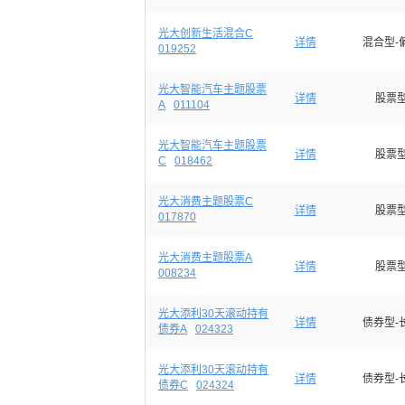
光大创新生活混合C
详情
混合型-
019252
光大智能汽车主题股票
详情
股票
A
011104
光大智能汽车主题股票
详情
股票
C
018462
光大消费主题股票C
详情
股票
017870
光大消费主题股票A
详情
股票
008234
光大添利30天滚动持有
详情
债券型-
债券A
024323
光大添利30天滚动持有
详情
债券型-
债券C
024324