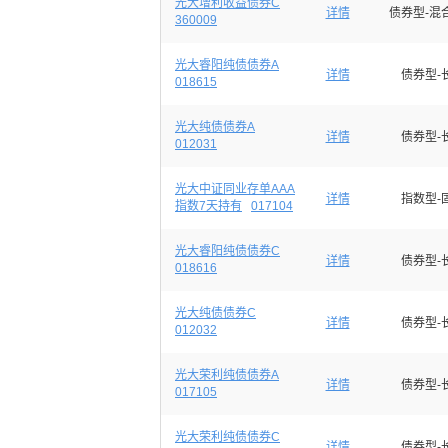
光大增利收益债券C
详情
债券型-混
360009
光大睿阳纯债债券A
详情
债券型-
018615
光大纯债债券A
详情
债券型-
012031
光大中证同业存单AAA
详情
指数型-
指数7天持有
017104
光大睿阳纯债债券C
详情
债券型-
018616
光大纯债债券C
详情
债券型-
012032
光大荣利纯债债券A
详情
债券型-
017105
光大荣利纯债债券C
详情
债券型-