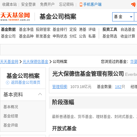
收藏本站
|
安全登录
|
免费开户
忘记密码
|
手机客户端
基金公司档案
基 金
基金数据
基金净值
投顾管家
基金排行
定投
港基
评级
投资工具
自选基金
基金公司
基金品种
新发基金
申购状态
分红
公告
私募
基金筛选
收益计算
天天基金网

光大保德信基金

公司档案
您浏览过的基金：
华
易方达上证中盘ETF联接
光大保德信基金管理有限公司
Everb
基金公司档案

返回基金公司首页
管理规模
:
1073.18亿元
基金数量:
182
只
经
基本资料

阶段涨幅
基本概况
基金经理
最新普通基金、货币基金、理财基金、封闭式基金、
基金评级
开放式基金