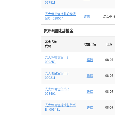
027811
光大保德信行业轮动混
详情
混合型-
合C
028564
货币/理财型基金
基金名称
收益详情
日期
代码
光大保德信货币B
08-07
详情
009251
光大现金宝货币B
08-07
详情
000211
光大保德信货币C
08-07
详情
023401
光大保德信耀钱包货币
08-07
详情
B
003481