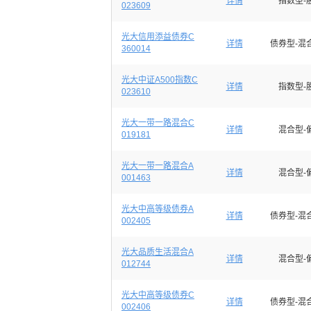
详情
指数型-
023609
光大信用添益债券C
详情
债券型-混
360014
光大中证A500指数C
详情
指数型-
023610
光大一带一路混合C
详情
混合型-
019181
光大一带一路混合A
详情
混合型-
001463
光大中高等级债券A
详情
债券型-混
002405
光大品质生活混合A
详情
混合型-
012744
光大中高等级债券C
详情
债券型-混
002406