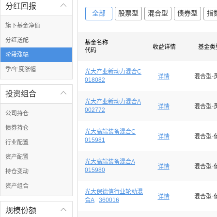
分红回报

全部
股票型
混合型
债券型
指
旗下基金净值
分红送配
基金名称
收益详情
基金类
代码
阶段涨幅
季/年度涨幅
光大产业新动力混合C
详情
混合型-
018082
投资组合

光大产业新动力混合A
详情
混合型-
002772
公司持仓
债券持仓
光大高端装备混合C
详情
混合型-
015981
行业配置
资产配置
光大高端装备混合A
详情
混合型-
015980
持仓变动
资产组合
光大保德信行业轮动混
详情
混合型-
合A
360016
规模份额
