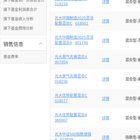
旗下基金资产负债表合计
详情
混合型-
019234
旗下基金利润表合计
光大中国制造2025灵活
旗下基金收入分析
详情
混合型-
配置混合C
018501
旗下基金费用分析
光大中国制造2025灵活
详情
混合型-
配置混合A
001740
销售信息

基金费率
光大景气先锋混合A
详情
混合型-
007854
光大景气先锋混合C
详情
混合型-
018236
光大优势配置混合C
详情
混合型-
018077
光大优势配置混合A
详情
混合型-
360007
光大中证500指数增强
详情
指数型-
A
013639