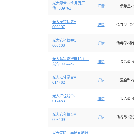
光大尊合87个月定开
详情
债券型-
债
009761
光大安祺债券A
详情
债券型-混
003107
光大安祺债券C
详情
债券型-混
003108
光大多策略智选18个月
详情
混合型-
混合
004457
光大汇佳混合A
详情
混合型-
014462
光大汇佳混合C
详情
混合型-
014463
光大安和债券A
详情
债券型-混
003109
光大安阳一年持有期混