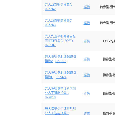
光大双鑫收益债券A
详情
债券型-混
025262
光大双鑫收益债券C
详情
债券型-混
025263
光大安选平衡养老目标
三年持有混合(FOF)Y
详情
FOF-均
026587
光大保德信北证50成份
详情
指数型-
指数A
027323
光大保德信北证50成份
详情
指数型-
指数C
027324
光大保德信中证科创创
业人工智能指数A
详情
指数型-
027810
光大保德信中证科创创
业人工智能指数C
详情
指数型-