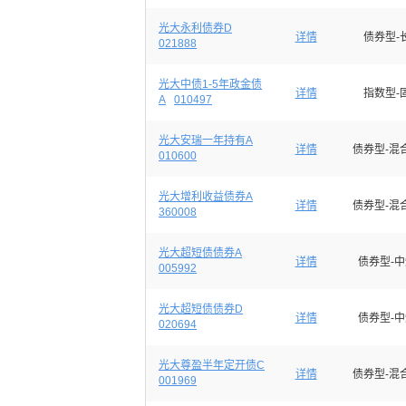
光大永利债券D
详情
债券型-
021888
光大中债1-5年政金债
详情
指数型-
A
010497
光大安瑞一年持有A
详情
债券型-混
010600
光大增利收益债券A
详情
债券型-混
360008
光大超短债债券A
详情
债券型-
005992
光大超短债债券D
详情
债券型-
020694
光大尊盈半年定开债C
详情
债券型-混
001969