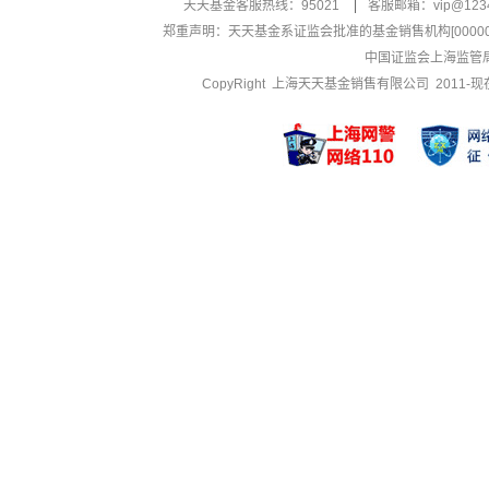
天天基金客服热线：95021
|
客服邮箱：
vip@123
郑重声明：
天天基金系证监会批准的基金销售机构[000000
中国证监会上海监管
CopyRight 上海天天基金销售有限公司 2011-现在