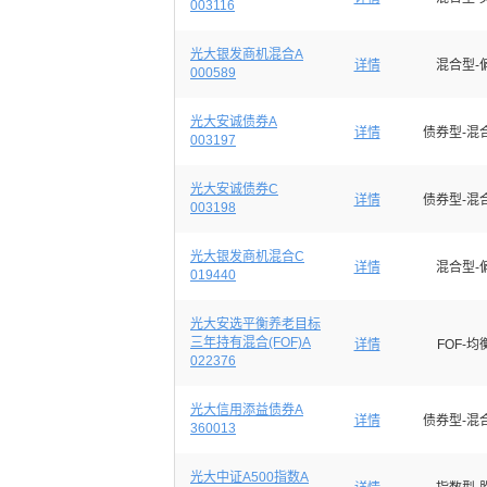
003116
光大银发商机混合A
详情
混合型-
000589
光大安诚债券A
详情
债券型-混
003197
光大安诚债券C
详情
债券型-混
003198
光大银发商机混合C
详情
混合型-
019440
光大安选平衡养老目标
三年持有混合(FOF)A
详情
FOF-均
022376
光大信用添益债券A
详情
债券型-混
360013
光大中证A500指数A