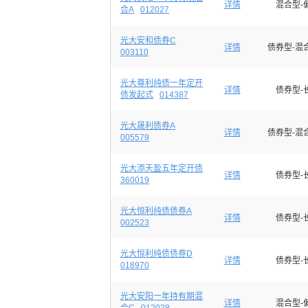
详情
混合型-
合A
012027
光大安和债券C
详情
债券型-混
003110
光大尊利纯债一年定开
详情
债券型-
债发起式
014387
光大晟利债券A
详情
债券型-混
005579
光大添天盈五年定开债
详情
债券型-
360019
光大恒利纯债债券A
详情
债券型-
002523
光大恒利纯债债券D
详情
债券型-
018970
光大安阳一年持有期混
详情
混合型-