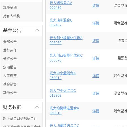
光大瑞和混合A
详情
混合型-
规模变动
009486
持有人结构
光大瑞和混合C
详情
混合型-
009487
基金公告

光大创业板量化优选A
详情
股票
全部公告
003069
发行运作
光大创业板量化优选C
详情
股票
分红公告
003070
定期报告
光大中小盘混合A
人事调整
详情
混合型-
360012
基金销售
光大中小盘混合C
其他公告
详情
混合型-
019308
财务数据

光大均衡精选混合A
详情
混合型-
360010
旗下基金财务指标合计
光大均衡精选混合C